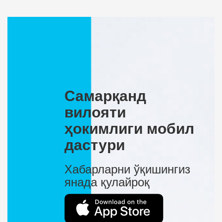
Самарқанд
вилояти
ҳокимлиги мобил
дастури
Хабарларни ўқишингиз
янада қулайроқ