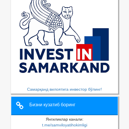
Самарқанд вилоятига инвестор бўлинг!
Бизни кузатиб боринг
Янгиликлар канали:
t.me/samviloyatihokimligi