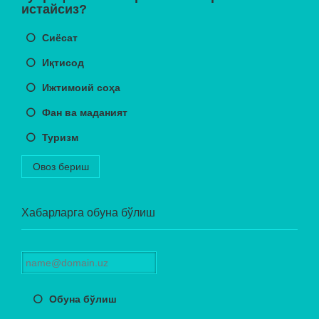
истайсиз?
Сиёсат
Иқтисод
Ижтимоий соҳа
Фан ва маданият
Туризм
Овоз бериш
Хабарларга обуна бўлиш
Обуна бўлиш