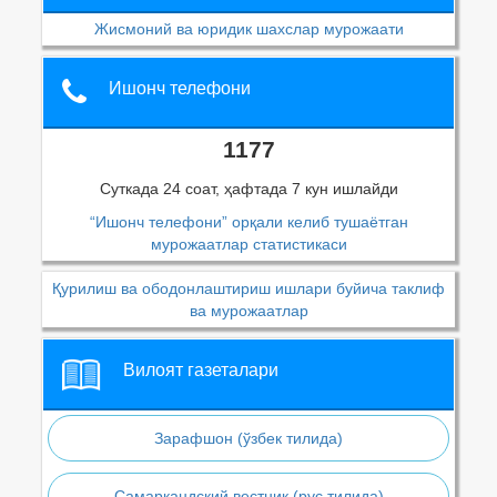
Жисмоний ва юридик шахслар мурожаати
Ишонч телефони
1177
Суткада 24 соат, ҳафтада 7 кун ишлайди
“Ишонч телефони” орқали келиб тушаётган
мурожаатлар статистикаси
Қурилиш ва ободонлаштириш ишлари буйича таклиф
ва мурожаатлар
Вилоят газеталари
Зарафшон (ўзбек тилида)
Самаркандский вестник (рус тилида)