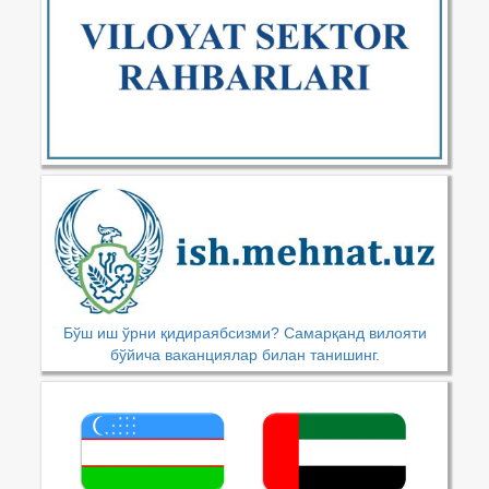
Бўш иш ўрни қидираябсизми? Самарқанд вилояти
бўйича ваканциялар билан танишинг.