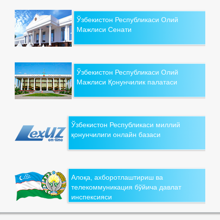
Ўзбекистон Республикаси Олий
Мажлиси Сенати
Ўзбекистон Республикаси Олий
Мажлиси Қонунчилик палатаси
Ўзбекистон Республикаси миллий
қонунчилиги онлайн базаси
Алоқа, ахборотлаштириш ва
телекоммуникация бўйича давлат
инспексияси