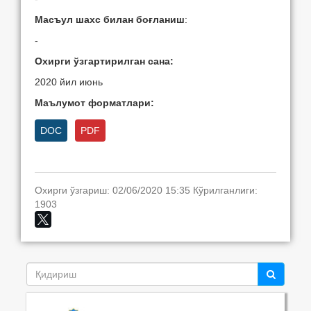
Масъул шахс билан боғланиш
:
-
Охирги ўзгартирилган сана:
2020 йил июнь
Маълумот форматлари:
DOC
PDF
Охирги ўзгариш: 02/06/2020 15:35 Кўрилганлиги:
1903