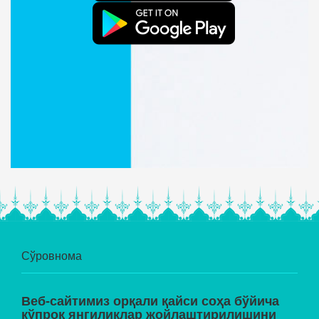
Сўровнома
Веб-сайтимиз орқали қайси соҳа бўйича
кўпроқ янгиликлар жойлаштирилишини