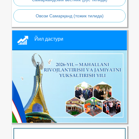
Овози Самарқанд (тожик тилида)
Йил дастури