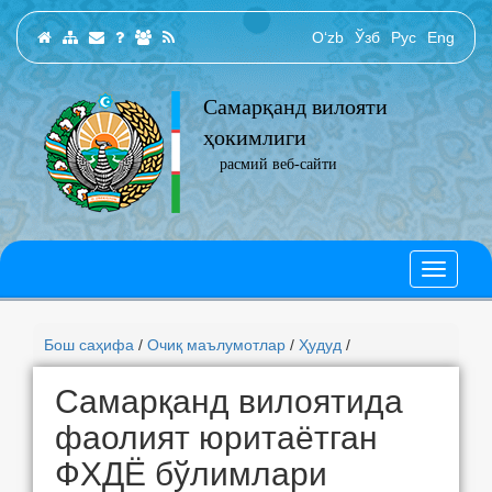
O‘zb
Ўзб
Рус
Eng
Самарқанд вилояти
ҳокимлиги
расмий веб-сайти
Бош саҳифа
/
Очиқ маълумотлар
/
Ҳудуд
/
Самарқанд вилоятида
фаолият юритаётган
ФХДЁ бўлимлари