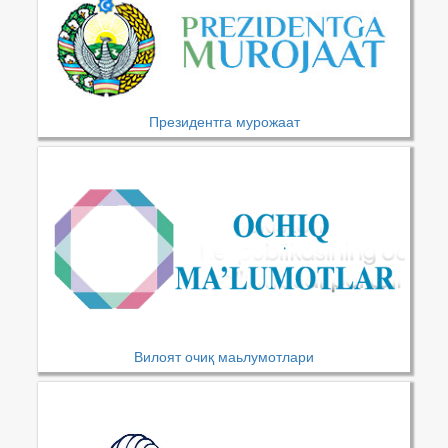
Президентга мурожаат
Вилоят очиқ маьлумотлари