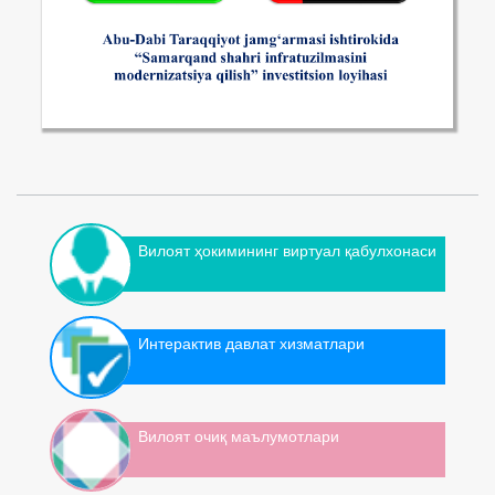
Вилоят ҳокимининг виртуал қабулхонаси
Интерактив давлат хизматлари
Вилоят очиқ маълумотлари