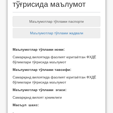
тўғрисида маълумот
Маълумотлар тўплами паспорти
Маълумотлар тўплами жадвали
Маълумотлар тўплами номи:
Самарқанд вилоятида фаолият юритаётган ФХДЁ
бўлимлари тўғрисида маълумот
Маълумотлар тўплами тавсифи:
Самарқанд вилоятида фаолият юритаётган ФХДЁ
бўлимлари тўғрисида маълумот
Маълумотлар тўплами эгаси:
Самарқанд вилоят ҳокимлиги
Масъул шахс:
-