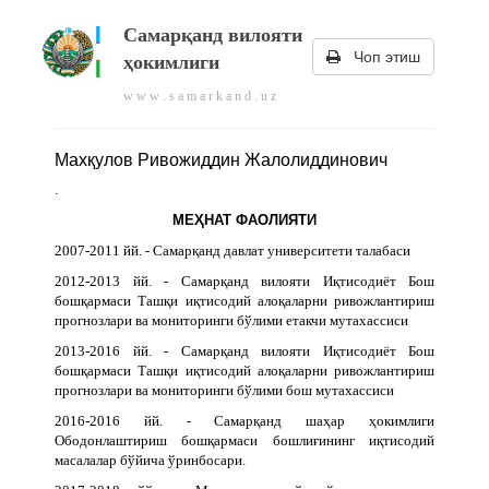
Самарқанд вилояти
Чоп этиш
ҳокимлиги
w w w . s a m a r k a n d . u z
Махқулов Ривожиддин Жалолиддинович
.
МЕҲНАТ ФАОЛИЯТИ
2007-2011 йй. - Самарқанд давлат университети талабаси
2012-2013 йй. - Самарқанд вилояти Иқтисодиёт Бош
бошқармаси Ташқи иқтисодий алоқаларни ривожлантириш
прогнозлари ва мониторинги бўлими етакчи мутахассиси
2013-2016 йй. - Самарқанд вилояти Иқтисодиёт Бош
бошқармаси Ташқи иқтисодий алоқаларни ривожлантириш
прогнозлари ва мониторинги бўлими бош мутахассиси
2016-2016 йй. - Самарқанд шаҳар ҳокимлиги
Ободонлаштириш бошқармаси бошлиғининг иқтисодий
масалалар бўйича ўринбосари.