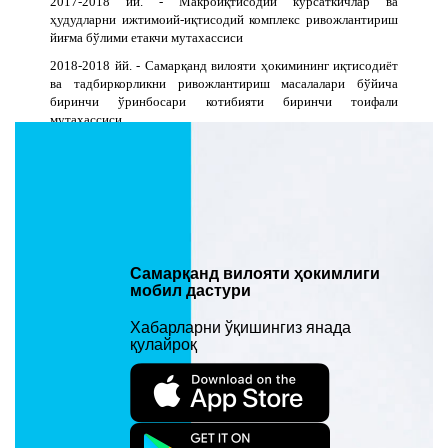
2017-2018 йй. - Макроиқтисодий кўрсаткичлар ва
ҳудудларни ижтимоий-иқтисодий комплекс ривожлантириш
йиғма бўлими етакчи мутахассиси
2018-2018 йй. - Самарқанд вилояти ҳокимининг иқтисодиёт
ва тадбиркорликни ривожлантириш масалалари бўйича
биринчи ўринбосари котибияти биринчи тоифали
мутахассиси
2018-2019 йй. - Самарқанд вилояти ҳокимининг иқтисодиёт
ва тадбиркорликни ривожлантириш масалалари бўйича
биринчи ўринбосари котибияти етакчи мутахассиси
2019-2023 йй. - Самарқанд вилояти ҳокимининг иқтисодиёт
ва тадбиркорлик масалалари бўйича биринчи ўринбосари
котибиятининг тадбиркорлик ва ишбилармонлик муҳитини
ривожлантириш, экспортга кўмаклашиш ва қўллаб -
Самарқанд вилояти ҳокимлиги
қувватлаш гуруҳи раҳбари
мобил дастури
2023 й. - ҳ.в. - Самарқанд вилояти ҳокимининг иқтисодиёт
Хабарларни ўқишингиз янада
ва тадбиркорлик масалалари бўйича биринчи ўринбосари
қулайроқ
котибияти мудири
Охирги ўзгариш: 30/03/2023 20:11. Кўрилганлиги: 1264