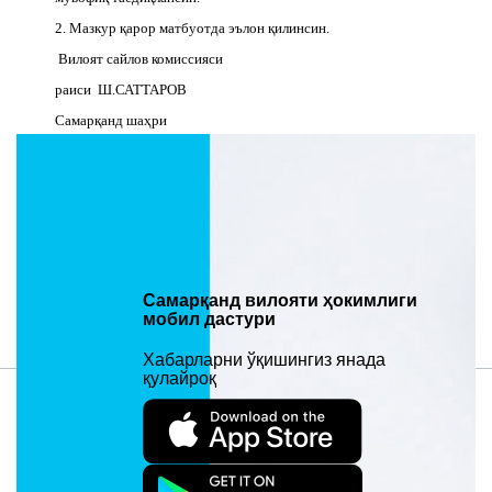
2. Мазкур қарор матбуотда эълон қилинсин.
Вилоят сайлов комиссияси
раиси Ш.САТТАРОВ
Самарқанд шаҳри
2017 йил 27 июнь
Киритилган вақти: 27/06/2017 11:43. Кўрилганлиги: 2256
Материал манзили:
Самарқанд вилояти ҳокимлиги
https://samarkand.uz/uz/local_council/council_documents/xalq-deputatlari-
мобил дастури
samarqand-viloyati
Хабарларни ўқишингиз янада
қулайроқ