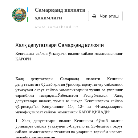
Самарқанд вилояти
Чоп этиш
ҳокимлиги
w w w . s a m a r k a n d . u z
Халқ депутатлари Самарқанд вилояти
Кенгашига сайлов ўтказувчи вилоят сайлов комиссиясининг
ҚАРОРИ
Халқ депутатлари Самарқанд вилояти Кенгаши
депутатлигига бўшаб қолган ўринларгадепутатлар сайловини
ўтказувчи округ сайлов комиссияларини тузиш ва уларнинг
таркибини тасдиқлашЎзбекистон Республикаси "Халқ
депутатлари вилоят, туман ва шаҳар Кенгашларига сайлов
тўғрисида"ги Қонунининг 11-, 12- ва 44-моддаларига
мувофиқ вилоят сайлов комиссияси ҚАРОР ҚИЛАДИ:
1. Халқ депутатлари вилоят Кенгашига бўшаб қолган
ўринларга сайлов ўтказувчи 5-Сартепо ва 55-Бешёғоч округ
сайлов комиссиялари тузилсин ва уларнинг таркиби иловага
мувофиқ тасдиқлансин.