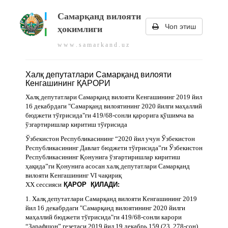
Самарқанд вилояти
Чоп этиш
ҳокимлиги
w w w . s a m a r k a n d . u z
Халқ депутатлари Самарқанд вилояти
Кенгашининг ҚАРОРИ
Халқ депутатлари Самарқанд вилояти Кенгашининг 2019 йил
16 декабрдаги "Самарқанд вилоятининг 2020 йилги маҳаллий
бюджети тўғрисида"ги 419/68-сонли қарорига қўшимча ва
ўзгартиришлар киритиш тўғрисида
Ўзбекистон Республикасининг “2020 йил учун Ўзбекистон
Республикасининг Давлат бюджети тўғрисида”ги Ўзбекистон
Республикасининг Қонунига ўзгартиришлар киритиш
ҳақида”ги Қонунига асосан халқ депутатлари Самарқанд
вилояти Кенгашининг VI чақириқ
ХХ сессияси
ҚАРОР ҚИЛАДИ:
1. Халқ депутатлари Самарқанд вилояти Кенгашининг 2019
йил 16 декабрдаги "Самарқанд вилоятининг 2020 йилги
маҳаллий бюджети тўғрисида"ги 419/68-сонли карори
“Зарафшон” гезетаси 2019 йил 19 декабрь 159 (23, 278-сон)