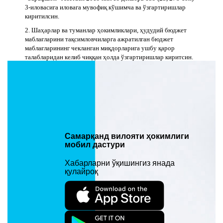
3-иловасига иловага мувофиқ кўшимча ва ўзгартиришлар
киритилсин.
2. Шаҳарлар ва туманлар ҳокимликлари, ҳудудий бюджет
маблағларини тақсимловчиларга ажратилган бюджет
маблағларининг чекланган миқдорларига ушбу қарор
талабларидан келиб чиққан ҳолда ўзгартиришлар киритсин.
3. Мазкур қарор расмий эълон қилинган кундан эътиборан
кучга киради.
4. Вилоят ҳокимлиги ахборот хизмати раҳбари – матбуот
котиби (М.Мирзаев), вилоят “Зарафшон” ва “Самаркандский
вестник” газеталари бирлашган таҳририяти (Ф.Тошев),
“Овози Самарқанд” газетаси (Б.Раҳмонов) мазкур қарорни
ўрнатилган тартибда эълон қилинишини ҳамда вилоят
Самарқанд вилояти ҳокимлиги
ҳокимлигининг расмий веб-сайтига жойлаштирилишини
мобил дастури
таъминласин.
5. Мазкур қарорнинг бажарилишини назорат қилиш халқ
Хабарларни ўқишингиз янада
депутатлари вилоят Кенгашининг Маҳаллий бюджетни
қулайроқ
шакллантириш ва ижро этиш иқтисодий ислоҳотларни
амалга ошириш ва тадбиркорликни ривожлантириш
масалалари доимий комиссияси (Ф.Насруллаев) ва вилоят
ҳокимининг биринчи ўринбосари (Ж.Ўроқов) зиммасига
юклансин.