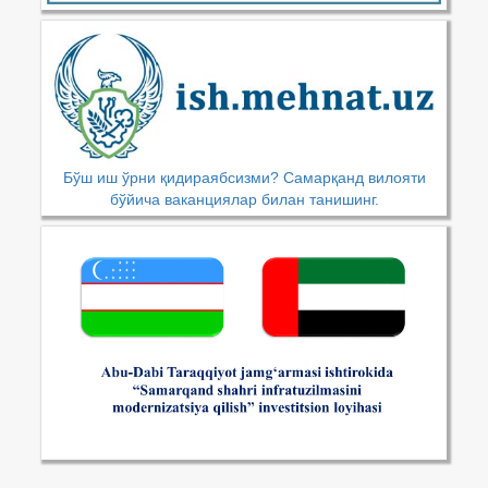
Бўш иш ўрни қидираябсизми? Самарқанд вилояти
бўйича ваканциялар билан танишинг.