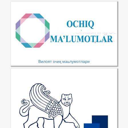
Вилоят очиқ маьлумотлари