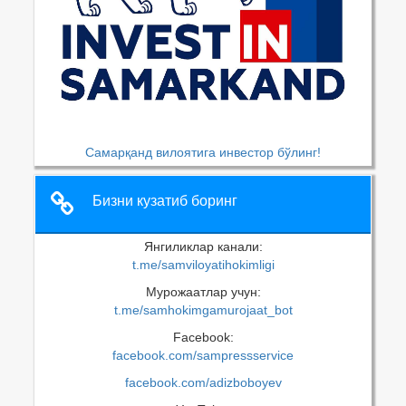
Самарқанд вилоятига инвестор бўлинг!
Бизни кузатиб боринг
Янгиликлар канали:
t.me/samviloyatihokimligi
Мурожаатлар учун:
t.me/samhokimgamurojaat_bot
Facebook:
facebook.com/sampressservice
facebook.com/adizboboyev