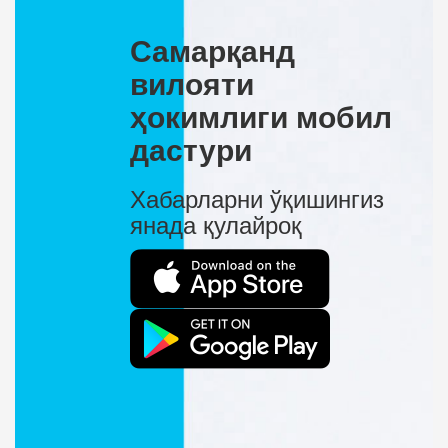
Самарқанд
вилояти
ҳокимлиги мобил
дастури
Хабарларни ўқишингиз
янада қулайроқ