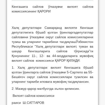
Кенгашига сайлов ўтказувчи вилоят сайлов
комиссиясининг ҚАРОРИ
Халқ депутатлари Самарқанд вилояти Кенгаши
депутатлигига бўшаб қолган ўринларгадепутатлар
сайловини ўтказувчи округ сайлов комиссияларини
тузиш ва уларнинг таркибини тасдиқлашЎзбекистон
Республикаси "Халқ депутатлари вилоят, туман ва
шаҳар Кенгашларига сайлов тўғрисида"ги
Қонунининг 11-, 12- ва 44-моддаларига мувофиқ
вилоят сайлов комиссияси ҚАРОР ҚИЛАДИ:
1. Халқ депутатлари вилоят Кенгашига бўшаб
қолган ўринларга сайлов ўтказувчи 5-Сартепо ва 55-
Бешёғоч округ сайлов комиссиялари тузилсин ва
уларнинг таркиби иловага мувофиқ тасдиқлансин.
2. Мазкур қарор матбуотда эълон қилинсин.
Вилоят сайлов комиссияси
раиси Ш.САТТАРОВ