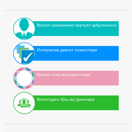
Вилоят ҳокимининг виртуал қабулхонаси
Интерактив давлат хизматлари
Вилоят очиқ маълумотлари
Вилоятдаги бўш иш ўринлари