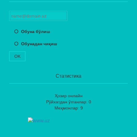
Обуна бўлиш
Обунадан чиқиш
OK
Статистика
Ҳозир онлайн
Рўйхатдан ўтганлар: 0
Меҳмонлар: 9