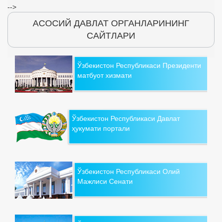
-->
АСОСИЙ ДАВЛАТ ОРГАНЛАРИНИНГ
САЙТЛАРИ
Ўзбекистон Республикаси Президенти
матбуот хизмати
Ўзбекистон Республикаси Давлат
ҳукумати портали
Ўзбекистон Республикаси Олий
Мажлиси Сенати