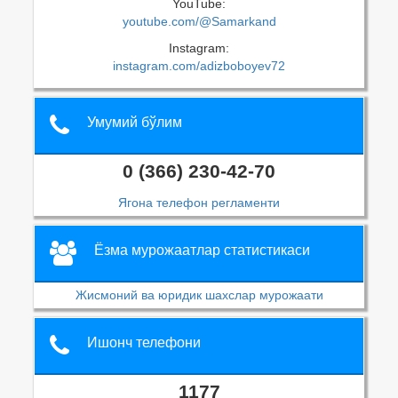
YouTube:
youtube.com/@Samarkand
Instagram:
instagram.com/adizboboyev72
Умумий бўлим
0 (366) 230-42-70
Ягона телефон регламенти
Ёзма мурожаатлар статистикаси
Жисмоний ва юридик шахслар мурожаати
Ишонч телефони
1177