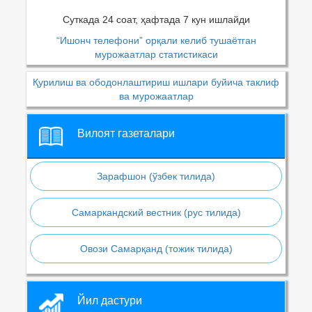
Суткада 24 соат, ҳафтада 7 кун ишлайди
“Ишонч телефони” орқали келиб тушаётган
мурожаатлар статистикаси
Қурилиш ва ободонлаштириш ишлари буйича таклиф
ва мурожаатлар
Вилоят газеталари
Зарафшон (ўзбек тилида)
Самаркандский вестник (рус тилида)
Овози Самарқанд (тожик тилида)
Йил дастури