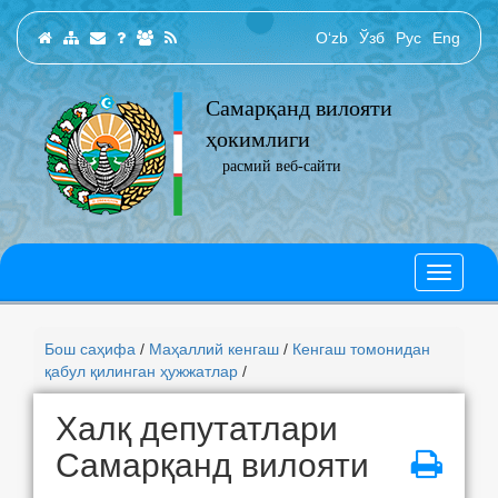
O‘zb
Ўзб
Рус
Eng
Самарқанд вилояти
ҳокимлиги
расмий веб-сайти
Бош саҳифа
/
Маҳаллий кенгаш
/
Кенгаш томонидан
қабул қилинган ҳужжатлар
/
Халқ депутатлари
Самарқанд вилояти