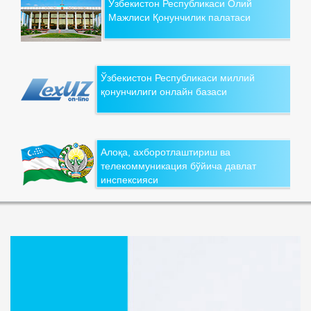
Ўзбекистон Республикаси Олий
Мажлиси Қонунчилик палатаси
Ўзбекистон Республикаси миллий
қонунчилиги онлайн базаси
Алоқа, ахборотлаштириш ва
телекоммуникация бўйича давлат
инспексияси