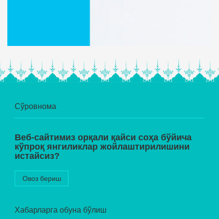
Сўровнома
Веб-сайтимиз орқали қайси соҳа бўйича
кўпроқ янгиликлар жойлаштирилишини
истайсиз?
Овоз бериш
Хабарларга обуна бўлиш