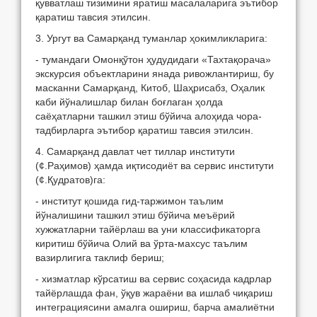
қувватлаш тизимини яратиш масалаларига эътибор
қаратиш тавсия этилсин.
3. Ургут ва Самарқанд туманлар ҳокимликларига:
- тумандаги Омонқўтон ҳудудидаги «Тахтақорача»
экскурсия объектларини янада ривожлантириш, бу
масканни Самарқанд, Китоб, Шаҳрисабз, Оҳалик
каби йўналишлар билан боғлаган ҳолда
саёҳатларни ташкил этиш бўйича алоҳида чора-
тадбирларга эътибор қаратиш тавсия этилсин.
4. Самарқанд давлат чет тиллар институти
(¢.Раҳимов) ҳамда иқтисодиёт ва сервис институти
(¢.Қудратов)га:
- институт қошида гид-таржимон таълим
йўналишини ташкил этиш бўйича меъёрий
хужжатларни тайёрлаш ва уни классификаторга
киритиш бўйича Олий ва ўрта-махсус таълим
вазирлигига таклиф бериш;
- хизматлар кўрсатиш ва сервис соҳасида кадрлар
тайёрлашда фан, ўқув жараёни ва ишлаб чиқариш
интеграциясини амалга ошириш, барча амалиётни