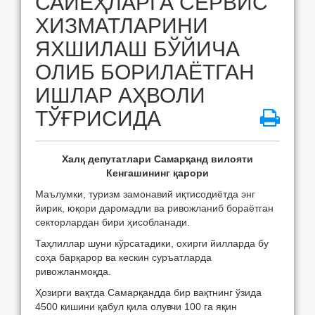
САЙЁҲЛАРГА СЕРВИС
ХИЗМАТЛАРИНИ
ЯХШИЛАШ БЎЙИЧА
ОЛИБ БОРИЛАЁТГАН
ИШЛАР АҲВОЛИ
ТЎҒРИСИДА
Халқ депутатлари Самарқанд вилояти
Кенгашининг қарори
Маълумки, туризм замонавий иқтисодиётда энг
йирик, юқори даромадли ва ривожланиб бораётган
секторлардан бири ҳисобланади.
Таҳлиллар шуни кўрсатадики, охирги йилларда бу
соҳа барқарор ва кескин суръатларда
ривожланмоқда.
Ҳозирги вақтда Самарқандда бир вақтнинг ўзида
4500 кишини қабул қила олувчи
100 га
яқин