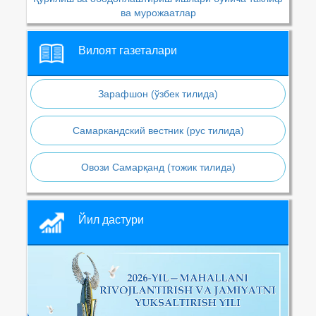
ва мурожаатлар
Вилоят газеталари
Зарафшон (ўзбек тилида)
Самаркандский вестник (рус тилида)
Овози Самарқанд (тожик тилида)
Йил дастури