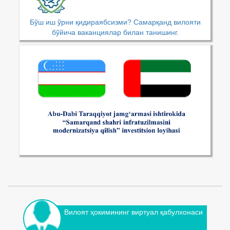
Бўш иш ўрни қидираябсизми? Самарқанд вилояти
бўйича ваканциялар билан танишинг.
Вилоят ҳокимининг виртуал қабулхонаси