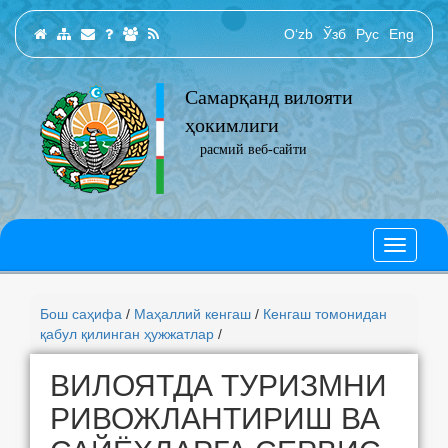
O‘zb
Ўзб
Рус
Eng
Самарқанд вилояти
ҳокимлиги
расмий веб-сайти
Бош саҳифа
/
Маҳаллий кенгаш
/
Кенгаш томонидан
қабул қилинган ҳужжатлар
/
ВИЛОЯТДА ТУРИЗМНИ
РИВОЖЛАНТИРИШ ВА