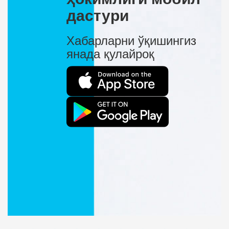
дастури
Хабарларни ўқишингиз
янада қулайроқ