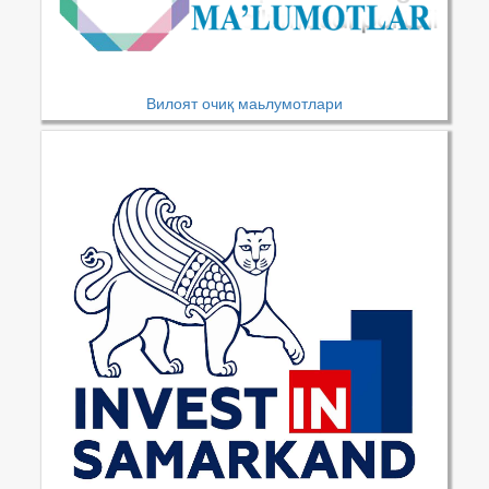
Вилоят очиқ маьлумотлари