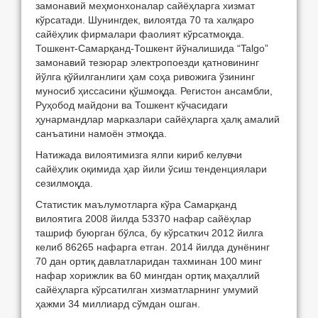
замонавий меҳмонхоналар сайёҳларга хизмат
кўрсатади. Шунингдек, вилоятда 70 та халқаро
сайёҳлик фирмалари фаолият кўрсатмоқда.
Тошкент-Самарқанд-Тошкент йўналишида “Talgo”
замонавий тезюрар электропоезди қатновининг
йўлга қўйилганлиги ҳам соҳа ривожига ўзининг
муносиб ҳиссасини қўшмоқда. Регистон ансамбли,
Руҳобод майдони ва Тошкент кўчасидаги
ҳунармандлар марказлари сайёҳларга ҳалқ амалий
санъатини намоён этмоқда.
Натижада вилоятимизга ялпи кириб келувчи
сайёҳлик оқимида ҳар йили ўсиш тенденциялари
сезилмоқда.
Статистик маълумотларга кўра Самарқанд
вилоятига 2008 йилда 53370 нафар сайёҳлар
ташриф буюрган бўлса, бу кўрсаткич 2012 йилга
келиб 86265 нафарга етган. 2014 йилда дунёнинг
70 дан ортиқ давлатларидан тахминан 100 минг
нафар хорижлик ва 60 мингдан ортиқ маҳаллий
сайёҳларга кўрсатилган хизматларнинг умумий
ҳажми 34 миллиард сўмдан ошган.