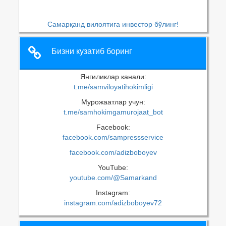
Самарқанд вилоятига инвестор бўлинг!
Бизни кузатиб боринг
Янгиликлар канали:
t.me/samviloyatihokimligi
Мурожаатлар учун:
t.me/samhokimgamurojaat_bot
Facebook:
facebook.com/sampressservice
facebook.com/adizboboyev
YouTube:
youtube.com/@Samarkand
Instagram:
instagram.com/adizboboyev72