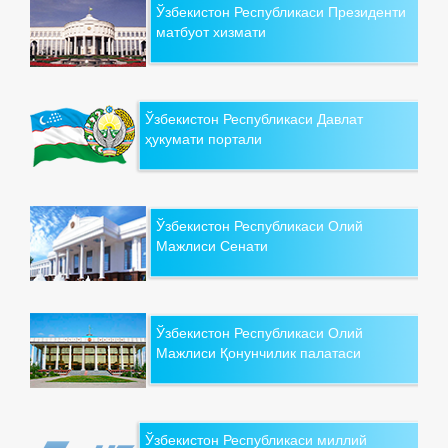
Ўзбекистон Республикаси Президенти
матбуот хизмати
Ўзбекистон Республикаси Давлат
ҳукумати портали
Ўзбекистон Республикаси Олий
Мажлиси Сенати
Ўзбекистон Республикаси Олий
Мажлиси Қонунчилик палатаси
Ўзбекистон Республикаси миллий