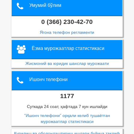
Умумий бўлим
0 (366) 230-42-70
Ягона телефон регламенти
Ёзма мурожаатлар статистикаси
Жисмоний ва юридик шахслар мурожаати
Ишонч телефони
1177
Суткада 24 соат, ҳафтада 7 кун ишлайди
“Ишонч телефони” орқали келиб тушаётган
мурожаатлар статистикаси
Қурилиш ва ободонлаштириш ишлари буйича таклиф