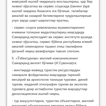
мавсумий ишлаб чиқаришга мослаштириш, ҳар бир
хизмат кўрсатиш ва сервис соҳасида ўзининг ўқув
ишлаб чиқариш базасига эга бўлиши, талабалар
амалий ва назарий билимларини чуқурлаштириши
учун зарур шарт-шароитлар яратиш;
- сервис соҳаси ривожланиш муаммоларининг
ечимини топишни жадаллаштириш мақсадида
Самарқанд иқтисодиёт ва сервис институти қошида
хизмат кўрсатиш, сервис бўйича республика илмий-
амалий семинарини ташкил этиш таклифини
ўрганиб чиқиш вазифалари тавсия этилсин.
5. «Ўзбектуризм» миллий компаниясининг
Самарқанд вилоят бўлими (И.Сувонов)га:
- минтақада мавжуд туристик ресурслардан
самарали фойдаланиш мақсадида тарихий-
меъёрий ва археологик танишув туризми, диний
туризм, маданий этнографик туризм ва экологик
туризмга доир истиқболли туристик маршрутлар
дисколациясини ишлаб чиқиш;
- тур маҳсулотларни, туристик объектларни, миллий
маданият объектларини реклама қилиш бўйича