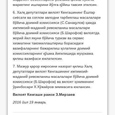
маркетинг ишларини йўлга қўйиш тавсия этилсин.
6. Халқ депутатлари вилоят Кенгашининг Ёшлар
сиёсати ва соғлом авлодни тарбиялаш масалалари
бўйича доимий комиссияси (С.Санақулов) ҳамда
ижтимоий-маданий ривожланиш масалалари
бўйича доимий комиссияси (Б.Шарофов) вилоятда
жорий йил якуни бўйича туризм ва сервис
хизматини такомиллаштириш борасидаги
вазифаларнинг бажарилиш ҳолатини доимий
комиссияларнинг қўшма йиғилишида муҳокама
қилиш вазифаси юклатилсин.
7. Мазкур қарор ижросини назорат қилиш Халқ
депутатлари вилоят Кенгашининг ижтимоий-
маданий ривожланиш масалалари бўйича доимий
комиссияси (Б.Шарофов) ва вилоят ҳокимининг
ўринбосари Х.Хўжаёров зиммасига юклансин.
Вилоят Кенгаши раиси
З.Мирзаев
2016 йил 19 январь