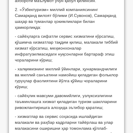
ахбороти маълумот учун қабул қилинсин.
2. «Ўзбектуризм» миллий компаниясининг
Самарқанд вилоят бўлими (И.Сувонов), Самарқанд
шаҳар ва туманлар ҳокимликлари билан
ҳамкорликда:
- сайёҳларга сифатли сервис хизматини кўрсатиш,
қўшимча хизматлар тақдим қилиш, малакали тиббий
хизмат кўрсатиш, меҳмонхоналар
инфратузилмасидаги нуқсонларни бартараф этиш
чораларини кўриш;
- халқимизнинг миллий ўйинлари, ҳунармандчилиги
ва миллий санъатини намойиш қиладиган фольклор
гуруҳлар фаолиятини йўлга қўйиш чораларини
кўриш;
- сайёҳлик мавсуми давомийлиги, узлуксизлигини
таъминлашга хизмат қиладиган туризм шаклларини
ривожлантиришга алоҳида эътибор қаратиш;
- хизматлар ва сервис соҳасида ишлайдиган
малакали ва раҳбар кадрларни тайёрлаш ва улар
малакасини оширишни ҳар томонлама қўллаб-