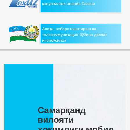
қонунчилиги онлайн базаси
Алоқа, ахборотлаштириш ва
телекоммуникация бўйича давлат
инспексияси
Самарқанд
вилояти
ҳокимлиги мобил