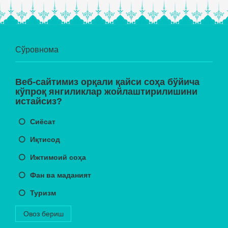
Сўровнома
Веб-сайтимиз орқали қайси соҳа бўйича
кўпроқ янгиликлар жойлаштирилишини
истайсиз?
Сиёсат
Иқтисод
Ижтимоий соҳа
Фан ва маданият
Туризм
Овоз бериш