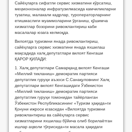
Сайёҳларга сифатли сервис хизматини кўрсатиш,
меҳмонхоналар инфратузилмасида камчиликларни
тузатиш, малакали кадрлар, туроператорларнинг
етишмаслиги муаммоларини ўрганиш, қўшимча
хизматлар бозорини ривожлантириш каби
масалалар юзага келмоқда.
Вилоятда туризмни янада ривожлантириш,
сайёҳларга сервис хизматини янада яхшилаш
мақсадида халқ депутатлари вилоят Кенгаши
ҚАРОР ҚИЛАДИ:
1. Халқ депутатлари Самарқанд вилоят Кенгаши
«Миллий тикланиш» демократик партияси
депутатлик гуруҳи аъзоси С.Санақуловнинг Халқ
депутатлари вилоят Кенгашидаги Ўзбекистон
«Миллий тикланиш» демократик партияси
депутатлик гуруҳи томонидан тайёрланган
Ўзбекистон Республикасининг «Туризм ҳақида»ги
Қонуни ижроси юзасидан «Вилоятда туризмни
ривожлантириш ва сайёҳларга сервис
хизматларини яхшилаш бўйича олиб борилаётган
ишлар аҳволи тўғрисида»ги масала ҳақидаги