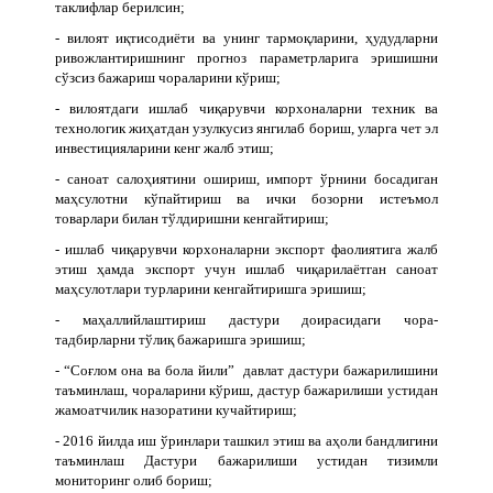
таклифлар берилсин;
- вилоят иқтисодиёти ва унинг тармоқларини, ҳудудларни
ривожлантиришнинг прогноз параметрларига эришишни
сўзсиз бажариш чораларини кўриш;
- вилоятдаги ишлаб чиқарувчи корхоналарни техник ва
технологик жиҳатдан узулкусиз янгилаб бориш, уларга чет эл
инвестицияларини кенг жалб этиш;
- саноат салоҳиятини ошириш, импорт ўрнини босадиган
маҳсулотни кўпайтириш ва ички бозорни истеъмол
товарлари билан тўлдиришни кенгайтириш;
- ишлаб чиқарувчи корхоналарни экспорт фаолиятига жалб
этиш ҳамда экспорт учун ишлаб чиқарилаётган саноат
маҳсулотлари турларини кенгайтиришга эришиш;
- маҳаллийлаштириш дастури доирасидаги чора-
тадбирларни тўлиқ бажаришга эришиш;
- “Соғлом она ва бола йили” давлат дастури бажарилишини
таъминлаш, чораларини кўриш, дастур бажарилиши устидан
жамоатчилик назоратини кучайтириш;
- 2016 йилда иш ўринлари ташкил этиш ва аҳоли бандлигини
таъминлаш Дастури бажарилиши устидан тизимли
мониторинг олиб бориш;