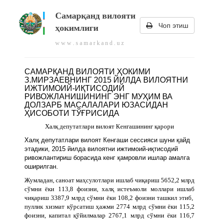
Самарқанд вилояти
Чоп этиш
ҳокимлиги
w w w . s a m a r k a n d . u z
САМАРҚАНД ВИЛОЯТИ ҲОКИМИ
З.МИРЗАЕВНИНГ 2015 ЙИЛДА ВИЛОЯТНИ
ИЖТИМОИЙ-ИҚТИСОДИЙ
РИВОЖЛАНИШИНИНГ ЭНГ МУҲИМ ВА
ДОЛЗАРБ МАСАЛАЛАРИ ЮЗАСИДАН
ҲИСОБОТИ ТЎҒРИСИДА
Халқ депутатлари вилоят Кенгашининг қарори
Халқ депутатлари вилоят Кенгаши сессияси шуни қайд
этадики, 2015 йилда вилоятни ижтимоий-иқтисодий
ривожлантириш борасида кенг қамровли ишлар амалга
оширилган.
Жумладан, саноат маҳсулотлари ишлаб чиқариш 5652,2 млрд
сўмни ёки 113,8 фоизни, халқ истеъмоли моллари ишлаб
чиқариш 3387,9 млрд сўмни ёки 108,2 фоизни ташкил этиб,
пуллик хизмат кўрсатиш ҳажми 2774 млрд сўмни ёки 115,2
фоизни, капитал қўйилмалар 2767,1 млрд сўмни ёки 116,7