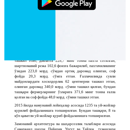
62 та резервуар ва сув миноралари, қудуқлар қазилган ва 78,1
минг аҳоли тоза ичимлик суви билан таъминланган.
Барча турдаги йўлларни қуриш ва таъмирлаш харажатлари
учун 139 млрд сўм маблағ сарфланган. Ушбу маблағлар
ҳисобига
36 км
халқаро аҳамиятдаги автомобил йўллар
реконструкция қилинган, қишлоқ жойлардаги йўллар учун
9,2 млрд. сўм маблағ ажратилиб,
74,9 км
хўжаликлараро
ички йўллар таъмирланган.
Қишлоқ хўжалигида амалга оширилган чора тадбирлар
натижасида 2015 йилда пахтачиликда 24,3 центнерни
ташкил этиб, давлатга 228,7 минг тонна пахта сотилган,
шартномавий режа 102,6 фоизга бажарилиб, пахтачиликнинг
ўзидан 223,0 млрд. сўмдан ортиқ даромад олинган, соф
фойда 20,3 млрд. сўмга етган. Ғаллачиликда сувли
майдонлардаги хосилдорлик 62 центнерни ташкил этган,
олинган даромад 340,0 млрд. сўмни ташкил қилган, бундан
ташқари фермерларнинг ўзларига 371,6 минг тонна ғалла
қолган ва соф фойда 48,0 млрд. сўмни ташкил этган.
2015 йилда намунавий лойиҳалар асосида 1235 та уй-жойлар
қурилиб фойдаланишга топширилган. Бундан ташқари, 8 та
кўп қаватли уй-жойлар қуриб фойдаланишга топширилган.
Замонавий архитектура ва шаҳарсозлик талаблари асосида
Самарқанд шаҳри, Пайариқ, Ургут ва Тайлоқ туманлари