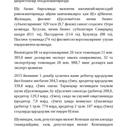
қабристонлар ободонлаштирилди.
Шу билан биргаликда вилоятни ижтимоий-иқтисодий
ривожлантиришда айрим камчиликларга ҳам йўл қўйилган.
Жумладан, фаолият кўрсатмаётган кичик бизнес
субъектларининг 329 таси (9,7 фоизи) саноат соҳасига тўғри
келмоқда. Хусусан, кичик бизнес субъектлари Самарқанд
шаҳри (611 та), Пастдарғом (114 та), Булунғур (98 та),
Пахтачи туманида (74 та) фаолиятсиз корхоналарнинг улуши
юқорилигича қолмоқда.
Вилоятдаги 68 та корхоналарнинг 26 таси томонидан 11 млн.
385,0 минг долларлик экспорт амалга оширилмаган, 32 та
экспортёрлар томонидан 28 млн. 988,7 минг долларга кам
экспорт қилинган.
2015 йилниниг 1 декабр ҳолатига жами дебитор қарздорлик
йил бошига нисбатан 364,5 млрд.сўмга, кредитор қарздорлик
339,8 млрд. сўмга ошган. Тармоқлар кесимидаги таҳлили
шуни кўрсатмоқдаки, бу кўрсаткич саноатда (дебитор 209,6,
кредитор 129,3 млрд. сўмга), савдо ва умумий овқатланишда
(кредитор 7,9 млрд. сўмга) ҳамда коммунал хўжалигида
(дебитор 1 трлн. 774 млрд, кредитор 2 трлн. 167 млрд.сўмга)
соҳаларда қарздорлик энг юқори бўлган.
Шунингдек, халқ депутатлари вилоят Кенгаши шуни алоҳида
таъкидлайдики, халқ депутатлари вилоят Кенгашидаги