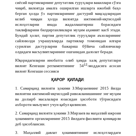
сиёсий партияларнинг депутатлик гуруҳлари вакиллари сўзга
чиқиб, вилоятда амалга оширилган ишларга ижобий баҳо
берган ҳолда ўз партияларининг дастурий мақсадларидан
келиб чиққан ҳолда вилоятда ижтимоий-иқтисодий
ислоҳотларни янада жадаллаштириш борасидаги
таклифларини билдирганликлари муҳим аҳамият касб этади.
Бундай ҳолат, партия депутатлик гуруҳлари аъзоларининг
сайловолди учрашувларда партиялар томонидан илгари
сурилган дастурларни бажариш бўйича сайловчилар
олдидаги масъулиятларининг ошганидан далолат беради.
Юқоридагиларни инобатга олиб ҳамда халқ депутатлари
12
вилоят Кенгаши регламентининг 54
-моддасига асосан
вилоят Кенгаши сессияси
ҚАРОР ҚИЛАДИ
:
1. Самарқанд вилояти ҳокими З.Мирзаевнинг 2015 йилда
вилоятни ижтимоий-иқтисодий ривожланишининг энг муҳим
ва долзарб масалалари юзасидан ҳисоботи тўғрисидаги
ахбороти маълумот учун қабул қилинсин.
2. Самарқанд вилояти ҳокими З.Мирзаев ва маҳаллий ижроия
ҳокимияти органларининг 2015 йилдаги фаолияти қониқарли
деб ҳисоблансин.
3. Маҳаллий давлат ҳокимиятининг ислоҳотлардаги