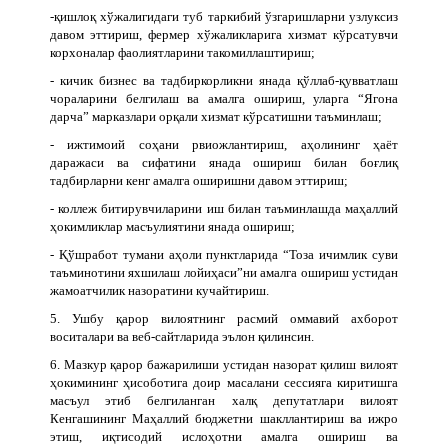
-қишлоқ хўжалигидаги туб таркибий ўзгаришларни узлуксиз
давом эттириш, фермер хўжаликларига хизмат кўрсатувчи
корхоналар фаолиятларини такомиллаштириш;
- кичик бизнес ва тадбиркорликни янада қўллаб-қувватлаш
чораларини белгилаш ва амалга ошириш, уларга “Ягона
дарча” марказлари орқали хизмат кўрсатишни таъминлаш;
- ижтимоий соҳани рвиожлантириш, аҳолининг ҳаёт
даражаси ва сифатини янада ошириш билан боғлиқ
тадбирларни кенг амалга оширишни давом эттириш;
- коллеж битирувчиларини иш билан таъминлашда маҳаллий
ҳокимликлар масъулиятини янада ошириш;
- Қўшработ тумани аҳоли пунктларида “Тоза ичимлик суви
таъминотини яхшилаш лойиҳаси”ни амалга ошириш устидан
жамоатчилик назоратини кучайтириш.
5. Ушбу қарор вилоятнинг расмий оммавий ахборот
воситалари ва веб-сайтларида эълон қилинсин.
6. Мазкур қарор бажарилиши устидан назорат қилиш вилоят
ҳокимининг ҳисоботига доир масалани сессияга киритишга
масъул этиб белгиланган халқ депутатлари вилоят
Кенгашининг Маҳаллий бюджетни шакллантириш ва ижро
этиш, иқтисодий ислоҳотни амалга ошириш ва