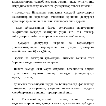
ташкилотчилик, ташаббускорлик ролини янада кучайтириш
мақсадида вилоят ҳокимлигига қуйидагилар тавсия этилсин:
- ислоҳотлар йўналиши доирасида ҳудудий дастурларни
шакллантириш жараёнида очиқликка эришиш, дастурлар
тўла ижро қилинишини таъминлаш чораларини кўриш;
- халқ хўжалигининг барча соҳаларида яратувчилик
кайфиятини вужудга келтириш учун янги ғоя, таклиф,
лойиҳаларни рағбатлантириш тизимини ишлаб чиқиш;
- ҳудудий дастурлар ижроси ва тармоқларни
ривожлантиришда корпоратив ва ўзаро ҳамкорлик
тамойилларини йўлга қўйиш;
- кўчма ва электрон қабулларни тизимли ташкил этиб
боришни янада такомиллаштириш;
- йилига камида икки марта маҳаллий телевидение орқали
аҳоли билан муайян, долзарб мавзуда тўғридан-тўғри
мулоқот қилиш;
- ҳокимлик тизимидаги идора ва бошқармалар фаолиятида
очиқликка, ҳамкорликка, уларнинг жамоатчилик олдидаги
ҳисобдорлигига эришиш чораларини кўриш.
4. Ижтимоий-иқтисодий ислоҳотларни янада
жадаллаштириш мақсадида вилоят ҳокимлигига қуйидаги