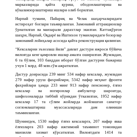
марказларида қайта қуриш, ободонлаштириш ва
кўкаламзорлаштириш ишлари олиб борилган.
Нарпай тумани, Пайариқ ва Челак шаҳарчаларидаги
истироҳат боғлари таъмирланган. Замонавий аттракционлар
ўрнатилган ва манзарали дарахтлар экилган. Каттақўрғон
шаҳри, Нарпай, Оқдарё ва Иштихон туманларидаги бозорлар
замонавий лойиҳалар асосида қайта реконструкция қилинган.
“Кексаларни эъзозлаш йили” давлат дастури ижроси бўйича
вилоятда кенг қамровли ишлар амалга оширилган. Жумладан,
6 та бўлим, 103 банддан иборат бўлган дастурни бажариш
учун 1 млрд. 48 млн.сўм ажратилган.
Дастур доирасида 239 минг 534 нафар кексалар, жумладан
279 нафар уруш фахрийлари, 5342 нафар меҳнат фронти
фахрийлари ҳамда 233 минг 913 нафар пенсионер, ёлғиз
кексалар ва ногиронлар амбулатор шароитда,
шифохоналарда тиббий кўрикдан ўтказилган, 1952 нафар
кексалар 17 та сўлим жойларда жойлашган санатор-
соғломлаштириш муассасаларида дам олиниши
таъминланган.
Шунингдек, 1530 нафар ёлғиз кексаларга, 207 нафар якка
ёлғизларга 203 нафар ижтимоий таъминот томонидан
манзилли хизмат кўрсатилган. Вилоятдаги 1414 та