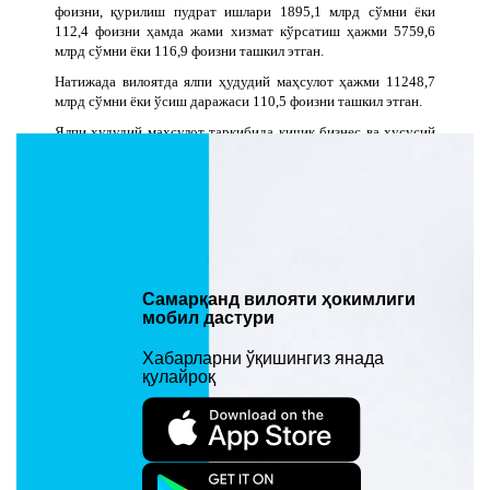
фоизни, қурилиш пудрат ишлари 1895,1 млрд сўмни ёки
112,4 фоизни ҳамда жами хизмат кўрсатиш ҳажми 5759,6
млрд сўмни ёки 116,9 фоизни ташкил этган.
Натижада вилоятда ялпи ҳудудий маҳсулот ҳажми 11248,7
млрд сўмни ёки ўсиш даражаси 110,5 фоизни ташкил этган.
Ялпи ҳудудий маҳсулот таркибида кичик бизнес ва хусусий
тадбиркорлик соҳасининг улуши 77,9 фоизни, хизмат
кўрсатиш соҳасининг улуши 43,8 фоизни ташкил этган.
Инвестиция дастурига асосан давлат бюджети ҳисобидан
2015 йилда
2,9 трлн сўмлик маблағлар ажратилиб, 195 та ижтимоий соҳа
объектларида қурилиш ва таъмирлаш амалга оширилган.
Мактабларни қуриш ва таъмирлашга 52 млрд сўм маблағ
Самарқанд вилояти ҳокимлиги
ажратилиб, 57 та умумтаълим мактаблари капитал
мобил дастури
таъмирланган, 9 та соғлиқни сақлаш объектларини капитал
таъмирлаш ва янги бинолар қуришга 28,9 млрд сўм
Хабарларни ўқишингиз янада
маблағлар ажратилиб ўзлаштирилган.
қулайроқ
Бундан ташқари, вилоят бўйича 40 та мактаблар учун спорт
заллари қуриб фойдаланишга топширилган.
Шунингдек, 112 та аҳоли пунктларида ичимлик суви
объектлари қурилиши учун давлат бюджети маблағлари
ҳисобидан 8,6 млрд сўм ажратилиб,
76,2 км
сув тармоқлари,