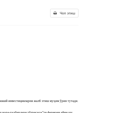
Чоп этиш
рижий инвестицияларни жалб этиш муҳим ўрин тутади.
ш чора-тадбирлари тўғрисида”ги фармони айни шу