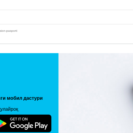
ion-pasporti
ги мобил дастури
қулайроқ