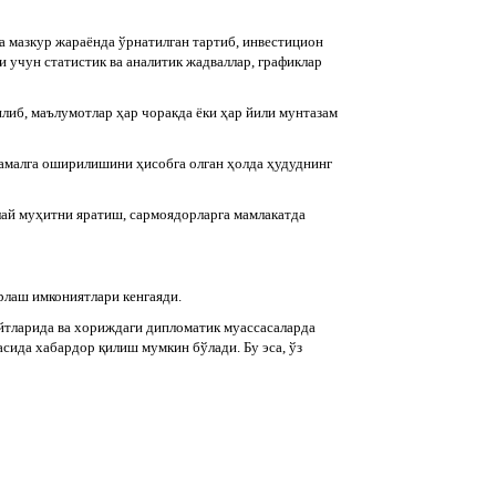
а мазкур жараёнда ўрнатилган тартиб, инвестицион
 учун статистик ва аналитик жадваллар, графиклар
либ, маълумотлар ҳар чоракда ёки ҳар йили мунтазам
амалга оширилишини ҳисобга олган ҳолда ҳудуднинг
лай муҳитни яратиш, сармоядорларга мамлакатда
рлаш имкониятлари кенгаяди.
айтларида ва хориждаги дипломатик муассасаларда
сида хабардор қилиш мумкин бўлади. Бу эса, ўз