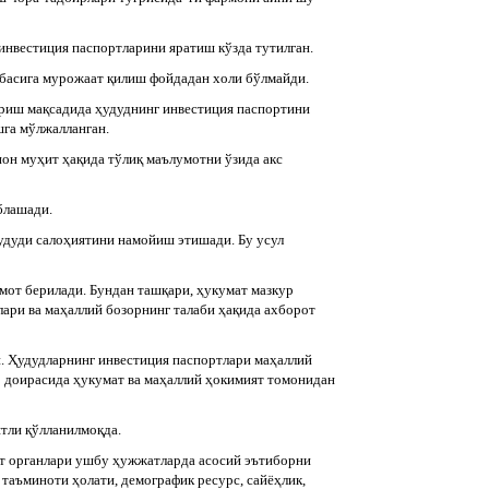
нвестиция пас­портларини яратиш кўзда тутилган.
ибасига мурожаат қилиш фойдадан холи бўлмайди.
ириш мақсадида ҳудуднинг инвестиция паспортини
га мўлжалланган.
ион муҳит ҳақида тўлиқ маълумотни ўзида акс
блашади.
удуди салоҳиятини намойиш этишади. Бу усул
мот берилади. Бундан ташқари, ҳукумат мазкур
лари ва маҳаллий бозорнинг талаби ҳақида ахборот
. Ҳудудларнинг инвестиция паспортлари маҳаллий
 доирасида ҳукумат ва маҳаллий ҳокимият томонидан
тли қўлланилмоқда.
ят органлари ушбу ҳужжатларда асосий эътиборни
 таъминоти ҳолати, демографик ресурс, сайёҳлик,