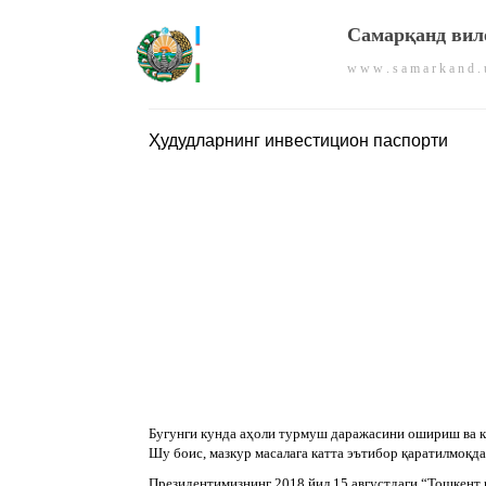
Самарқанд вил
w w w . s a m a r k a n d . 
Ҳудудларнинг инвестицион паспорти
Бугунги кунда аҳоли турмуш даражасини ошириш ва к
Шу боис, мазкур масалага катта эътибор қаратилмоқда
Президентимизнинг 2018 йил 15 августдаги “Тошкент