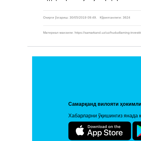
Охирги ўзгариш: 30/05/2019 09:49. Кўрилганлиги: 3624
Материал манзили: https://samarkand.uz/uz/hududlarning-investits
Самарқанд вилояти ҳокимли
Хабарларни ўқишингиз янада 