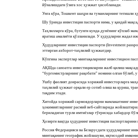
йўналишдаги ўзига хос ҳужжат ҳисобланади.
Унга кўра, Тошкент шаҳри ва туманларнинг тегишли ҳ
Шу ўринда инвестиция паспорти нима, у қандай мақса
Таҳлилларга кўра, бугунги кунда дунёнинг кўплаб м
яратиш амалиёти қўлланилади. У ҳудудларни жадал и
Ҳудудларнинг инвестиция паспорти (Investment passpo
эттирган ахборот-таҳлилий ҳужжатдир.
Кўпгина экспертлар минтақаларнинг инвестицион пас
АҚШда саноатга инвестицияларни жалб қилиш мақсади
“бургомистрларнинг рақобати” номини олган бўлиб, у
Ушбу фаолият доирасида хорижий инвесторларга маҳал
таҳлилий ҳужжат орқали ер сотиб олиш ва қуриш, тра
тақдим этади.
Хитойда хорижий сармоядорларни мамлакатнинг инвес
ҳокимиятларнинг расмий веб-сайтларида жойлаштирил
бериладиган турли имтиёзлар тўғрисида хабардор бў
Ҳозирги вақтда ҳудуднинг инвестиция паспортларини 
Россия Федерацияси ва Беларусдаги ҳудудларнинг ин
минтақанинг географик жойлашуви, иқтисодий имконият