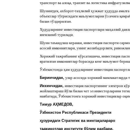
транспорт ва алоқа, транзит ва логистика инфратузил
Шунингдек, ахборот-таҳлилий ҳужжат ҳудудда амалга 
объектлар тўғрисидаги маълумотларни ўз ичига қамраб
билан тўлдирилган.
Ҳудудларнинг инвестиция паспортлари маҳаллий давла
янгиланиб турилади.
Шуни таъкидлаш керакки, инвестиция паспорти сармо
асосий имкониятлари, унинг жозибадорлиги, ривожла
Хорижий тажрибанинг кўрсатишича, инвестиция паспо
яратилган имкониятлар борасида кенг маълумот бериш
Ўзбекистонда ҳам ҳудудларнинг инвестиция паспортл
Биринчидан,
улар асосида хорижий мамлакатларда 
Иккинчидан,
инвестиция паспортининг электрон кўр
жойлаштириш йўли билан чет эл инвесторларини тегиш
навбатида, Ўзбекистонга хорижий инвестициялар оқи
Тимур АҲМЕДОВ,
Ўзбекистон Республикаси Президенти
ҳузуридаги Стратегик ва минтақалараро
тадқиқотлар институти бўлим раҳбари.