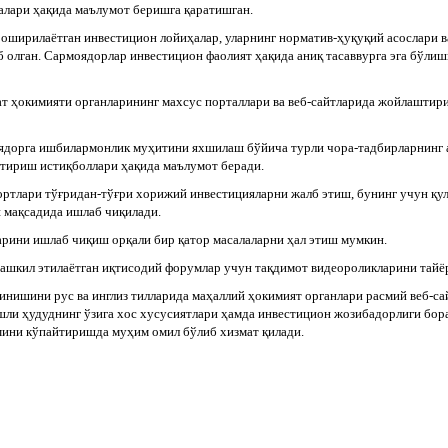
малари ҳақида маълумот беришга қаратишган.
оширилаётган инвестицион лойиҳалар, уларнинг норматив-ҳуқуқий асослари в
 олган. Сармоядорлар инвестицион фаолият ҳақида аниқ тасаввурга эга бўлиши
т ҳокимияти органларининг махсус порталлари ва веб-сайтларида жойлаштири
ядорга ишбилармонлик муҳитини яхшилаш бўйича турли чора-тадбирларнинг 
нтириш истиқболлари ҳақида маълумот беради.
ртлари тўғридан-тўғри хорижий инвестицияларни жалб этиш, бунинг учун қу
 мақсадида ишлаб чиқилади.
арини ишлаб чиқиш орқали бир қатор масалаларни ҳал этиш мумкин.
ташкил этилаётган иқтисодий форумлар учун тақдимот видеороликларини тайё
инишини рус ва инглиз тилларида маҳаллий ҳокимият органлари расмий веб-с
ли ҳудуднинг ўзига хос хусусиятлари ҳамда инвестицион жозибадорлиги бора
мини кўпайтиришда муҳим омил бўлиб хизмат қилади.