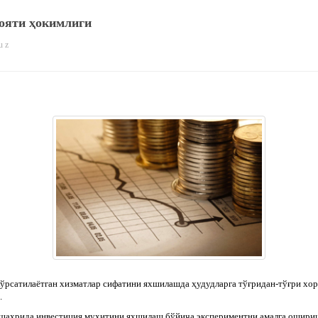
ояти ҳокимлиги
u z
ўрсатилаётган хизматлар сифатини яхшилашда ҳудудларга тўғридан-тўғри хо
.
 шаҳрида инвестиция муҳитини яхшилаш бўйича экспериментни амалга ошири