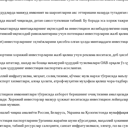
удудларда мавжуд имконият ва шароитларни акс эттиришни назарда тутадиган и
дда ишлаб чиқилади, деган савол туғилиши табиий. Бу борада эса хориж тажр
амлакатларида минтақаларнинг иқтисодий ва инвестицион жозибадорлигини ош
жтимоий-иқтисодий ривожлантириш учун потенциал инвесторларни жалб қилиш
rt) инвесторларнинг эҳтиёжларини ҳисобга олган ҳолда минтақадаги инвестиц
портини хорижий инвесторларни жалб қилиш учун реклама воситаси, деб ҳисо
да штатлар, шаҳар ва бошқа маъмурий-ҳудудий тузилмалари ОАВ орқали ўз ҳ
 ҳам ҳудуднинг инвестиция паспортига асосланган.
лий инфратузилма, меҳнат, солиқ тизими, кўчмас мулк нархи тўғрисида маълу
нспорт хизматлари, алоқа ҳолати, атроф-муҳитни муҳофаза қилиш чора-тадбир
тицион имкониятлари тўғрисида ахборот беришнинг очиқ тизими амал қилади
ади. Хорижий инвесторлар мазкур ҳужжат воситасида инвестицион ло­йиҳалар
лиши мумкин.
ишлаб чиқиш амалиёти Россия, Беларусь, Украина ва Қозоғистонда муваффақия
вестиция паспортларини ўрганиш жараёни шуни кўрсатдики, маҳаллий ҳокими
лари, табиий ресурслар салоҳияти, саноат инфратузилмаси, электр, газ ва сув