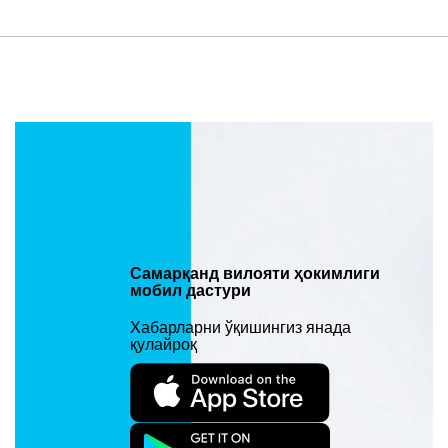
Самарқанд вилояти ҳокимлиги
мобил дастури
Хабарларни ўқишингиз янада
қулайроқ