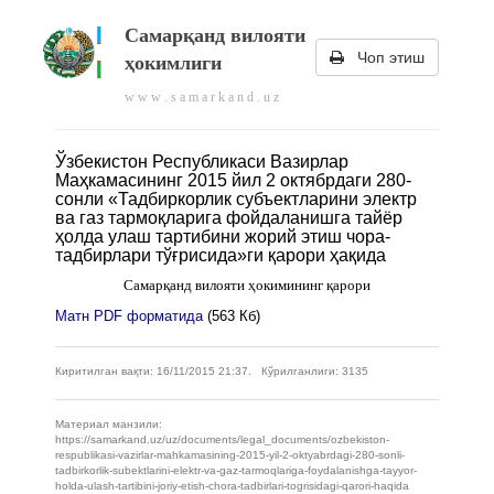
Самарқанд вилояти
Чоп этиш
ҳокимлиги
w w w . s a m a r k a n d . u z
Ўзбекистон Республикаси Вазирлар
Маҳкамасининг 2015 йил 2 октябрдаги 280-
сонли «Тадбиркорлик субъектларини электр
ва газ тармоқларига фойдаланишга тайёр
ҳолда улаш тартибини жорий этиш чора-
тадбирлари тўғрисида»ги қарори ҳақида
Самарқанд вилояти ҳокимининг қарори
Матн PDF форматида
(563 Кб)
Киритилган вақти: 16/11/2015 21:37. Кўрилганлиги: 3135
Материал манзили:
https://samarkand.uz/uz/documents/legal_documents/ozbekiston-
respublikasi-vazirlar-mahkamasining-2015-yil-2-oktyabrdagi-280-sonli-
tadbirkorlik-subektlarini-elektr-va-gaz-tarmoqlariga-foydalanishga-tayyor-
holda-ulash-tartibini-joriy-etish-chora-tadbirlari-togrisidagi-qarori-haqida