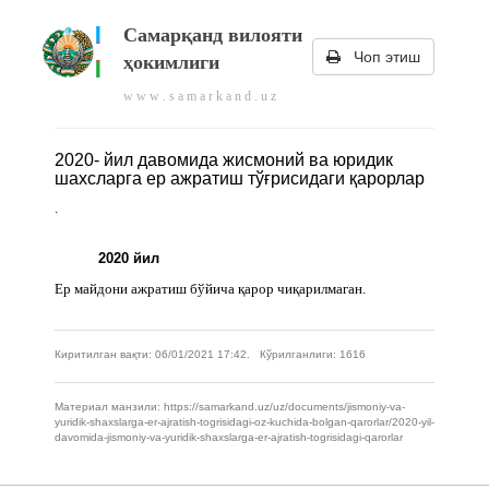
Самарқанд вилояти
Чоп этиш
ҳокимлиги
w w w . s a m a r k a n d . u z
2020- йил давомида жисмоний ва юридик
шахсларга ер ажратиш тўғрисидаги қарорлар
.
2020 йил
Ер майдони ажратиш бўйича қарор чиқарилмаган.
Киритилган вақти: 06/01/2021 17:42. Кўрилганлиги: 1616
Материал манзили: https://samarkand.uz/uz/documents/jismoniy-va-
yuridik-shaxslarga-er-ajratish-togrisidagi-oz-kuchida-bolgan-qarorlar/2020-yil-
davomida-jismoniy-va-yuridik-shaxslarga-er-ajratish-togrisidagi-qarorlar