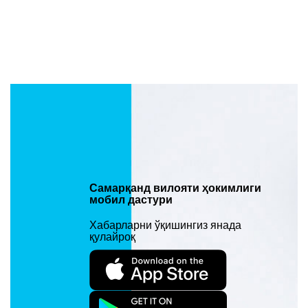
Самарқанд вилояти ҳокимлиги
мобил дастури
Хабарларни ўқишингиз янада
қулайроқ