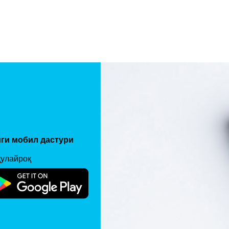
ги мобил дастури
қулайроқ