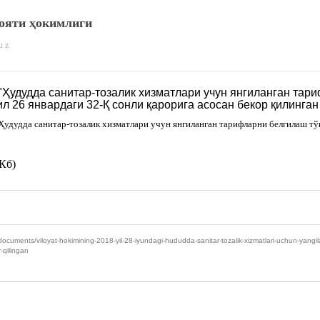
ояти ҳокимлиги
u z
"Ҳудудда санитар-тозалик хизматлари учун янгиланган тари
л 26 январдаги 32-Қ сонли қарорига асосан бекор қилинган 
удудда санитар-тозалик хизматлари учун янгиланган тарифларни белгилаш тў
Кб)
nts/viloyat-hokimining-2018-yil-28-iyundagi-hududda-sanitar-tozalik-xizmatlari-uchun-yangilangan-
-qilingan