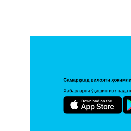
Самарқанд вилояти ҳокимли
Хабарларни ўқишингиз янада 