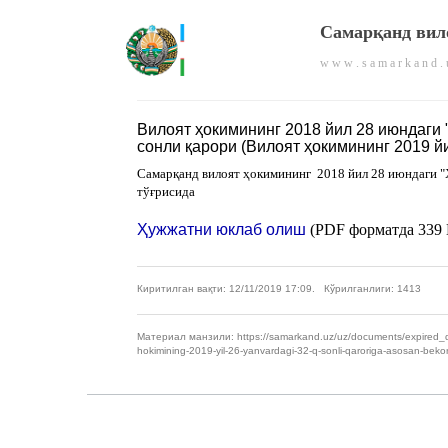
Самарқанд вил
w w w . s a m a r k a n d . 
Вилоят ҳокимининг 2018 йил 28 июндаги 
сонли қарори (Вилоят ҳокимининг 2019 йи
Самарқанд вилоят ҳокимининг 2018 йил 28 июндаги "Ҳ
тўғрисида
Ҳужжатни юклаб олиш
(PDF форматда 339 
Киритилган вақти: 12/11/2019 17:09. Кўрилганлиги: 1413
Материал манзили: https://samarkand.uz/uz/documents/expired_docume
hokimining-2019-yil-26-yanvardagi-32-q-sonli-qaroriga-asosan-bekor