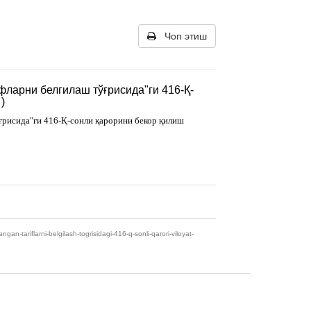
Чоп этиш
фларни белгилаш тўғрисида"ги 416-Қ-
)
ғрисида"ги 416-Қ-сонли қарорини бекор қилиш
tariflarni-belgilash-togrisidagi-416-q-sonli-qarori-viloyat-