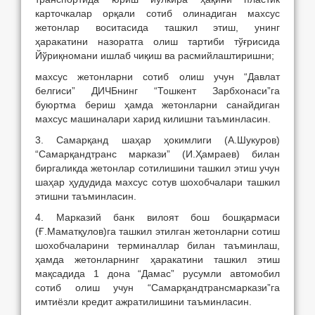
карточкалар орқали сотиб олинадиган махсус
жетонлар воситасида ташкил этиш, унинг
ҳаракатини назоратга олиш тартиби тўғрисида
Йўриқномани ишлаб чиқиш ва расмийлаштиришни;
махсус жетонларни сотиб олиш учун “Давлат
белгиси” ДИЧБнинг “Тошкент Зарбхонаси”га
буюртма бериш ҳамда жетонларни санайдиган
махсус машиналари харид килишни таъминласин.
3. Самарқанд шаҳар ҳокимлиги (А.Шукуров)
“Самарқандтранс маркази” (И.Ҳамраев) билан
биргаликда жетонлар сотилишини ташкил этиш учун
шаҳар ҳудудида махсус сотув шохобчалари ташкил
этишни таъминласин.
4. Марказий банк вилоят бош бошқармаси
(Ғ.Маматқулов)га ташкил этилган жетонларни сотиш
шохобчаларини терминаллар билан таъминлаш,
ҳамда жетонларнинг ҳаракатини ташкил этиш
мақсадида 1 дона “Дамас” русумли автомобил
сотиб олиш учун “Самарқандтрансмаркази”га
имтиёзли кредит ажратилишини таъминласин.