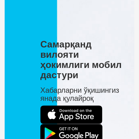
Самарқанд
вилояти
ҳокимлиги мобил
дастури
Хабарларни ўқишингиз
янада қулайроқ