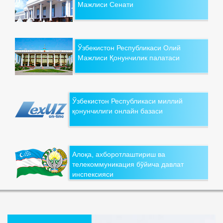
Мажлиси Сенати
Ўзбекистон Республикаси Олий
Мажлиси Қонунчилик палатаси
Ўзбекистон Республикаси миллий
қонунчилиги онлайн базаси
Алоқа, ахборотлаштириш ва
телекоммуникация бўйича давлат
инспексияси