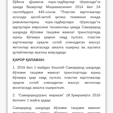
бўйича қўшимча чора-тадбирлар тўғрисида”ги
ҳамда Вазирлар Маҳкамасининг 2014 йил 24
сентябрдаги 445-сонли “Пластик карточкалар
асосида ҳисоб-китоб қилиш тизимини янада
ривожлантириш чора-тадбирлари тўғрисида”ги
қарорлари ижросини таъминлаш ҳамда Самарқанд
шаҳрида йўловчи ташувчи жамоат транспортида
юриш йўлкира ҳақини нақд пулсиз, пластик
карточкалар орқали сотиб олинадиган махсус
жетонлар воситасида амалга ошириш ва аҳолига
қулайликлар яратиш мақсадида
Қ
АРОР
Қ
ИЛАМАН:
1. 2016 йил 1 майдан бошлаб Самарқанд шаҳрида
йўловчи ташувчи жамоат транспортида юриш
йўлкира ҳақи нақд пулсиз, пластик карточкалар
орқали сотиб олинадиган махсус жетонлар
воситасида амалга оширилсин.
2. “Самарқандтранс маркази” (И.Ҳамраев)га 2016
йилнинг 1 майга қадар:
Самарқанд шаҳрида йўловчи ташувчи жамоат
транспортида юриш йўлкира ҳақини пластик