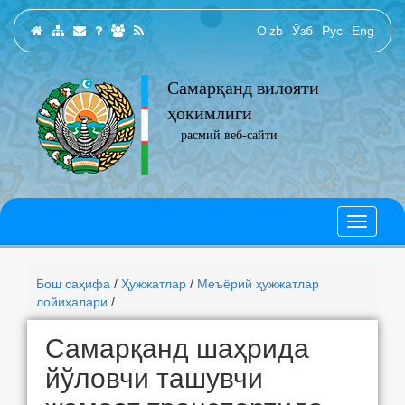
O‘zb
Ўзб
Рус
Eng
Самарқанд вилояти
ҳокимлиги
расмий веб-сайти
Бош саҳифа
/
Ҳужжатлар
/
Меъёрий ҳужжатлар
лойиҳалари
/
Самарқанд шаҳрида
йўловчи ташувчи