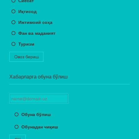
Сиёсат
Иқтисод
Ижтимоий соҳа
Фан ва маданият
Туризм
Овоз бериш
Хабарларга обуна бўлиш
Обуна бўлиш
Обунадан чиқиш