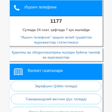
Ишонч телефони
1177
Суткада 24 соат, ҳафтада 7 кун ишлайди
“Ишонч телефони” орқали келиб тушаётган
мурожаатлар статистикаси
Қурилиш ва ободонлаштириш ишлари буйича таклиф
ва мурожаатлар
Вилоят газеталари
Зарафшон (ўзбек тилида)
Самаркандский вестник (рус тилида)