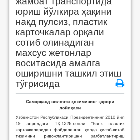
жамоат транспортида
юриш йўлкира ҳақини
нақд пулсиз, пластик
карточкалар орқали
сотиб олинадиган
махсус жетонлар
воситасида амалга
оширишни ташкил этиш
тўғрисида
Самарқанд вилояти ҳокимининг қарори
лойиҳаси
Ўзбекистон Республикаси Президентининг 2010 йил
19 апрелдаги ПҚ-1325-сонли “Банк пластик
карточкаларидан фойдаланган ҳолда ҳисоб-китоб
тизимини ривожлантиришни рағбатлантириш