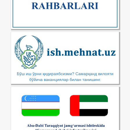
Бўш иш ўрни қидираябсизми? Самарқанд вилояти
бўйича ваканциялар билан танишинг.