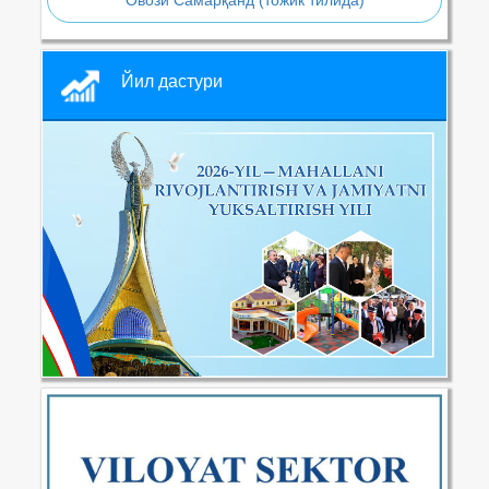
Овози Самарқанд (тожик тилида)
Йил дастури