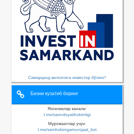
Самарқанд вилоятига инвестор бўлинг!
Бизни кузатиб боринг
Янгиликлар канали:
t.me/samviloyatihokimligi
Мурожаатлар учун:
t.me/samhokimgamurojaat_bot