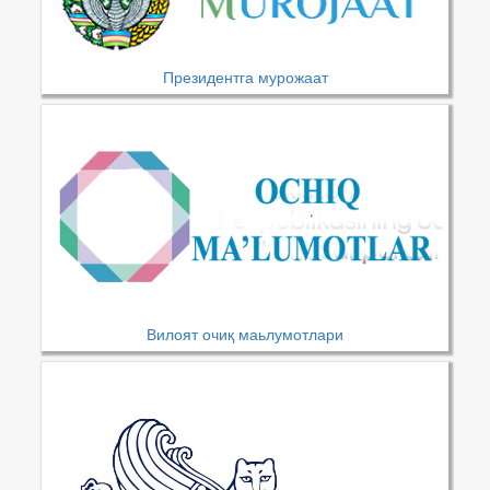
Президентга мурожаат
Вилоят очиқ маьлумотлари