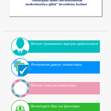
Вилоят ҳокимининг виртуал қабулхонаси
Интерактив давлат хизматлари
Вилоят очиқ маълумотлари
Вилоятдаги бўш иш ўринлари