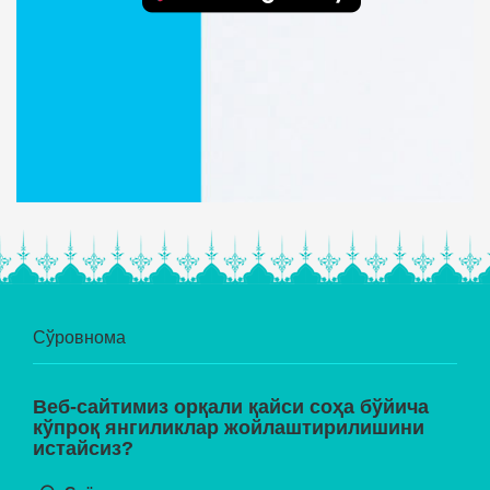
Сўровнома
Веб-сайтимиз орқали қайси соҳа бўйича
кўпроқ янгиликлар жойлаштирилишини
истайсиз?