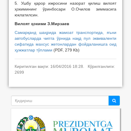
5. Ушбу қарор ижросини назорат қилиш вилоят
ҳокимининг ўринбосари О.Очилов зиммасига
юклатилсин.
Вилоят ҳокими З.Мирзаев
Самарқанд шаҳрида жамоат транспортида, яъни
автобусларда чипта ўрнида нақд пул эквиваленти
сифатида махсус жетонлардан фойдаланишга оид
ҳужжатлар тўплами
(PDF, 279 Kb)
Киритилган вақти: 16/04/2016 18:28. Кўрилганлиги:
2699