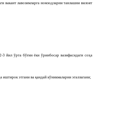
ги вакант лавозимларга номзодларни танлашни вилоят
2-3 йил ўрта бўғин ёки ўринбосар вазифасидаги соҳа
а иштирок этгани ва қандай кўникмаларни эгаллагани;