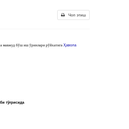
Чоп этиш
ича мавжуд бўш иш ўринлари рўйхатига
Ҳавола
би тўғрисида