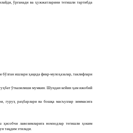
анлайди, ўрганади ва ҳужжатларини тегишли тартибда
и бўлган ишлари ҳақида фикр-мулоҳазалар, таклифлари
н суҳбат ўтказилиши мумкин. Шундан кейин ҳам ижобий
и, гуруҳ раҳбарлари ва бошқа масъуллар зиммасига
ош ҳисобчи лавозимларига номзодлар тегишли ҳоким
ун тақдим этилади.