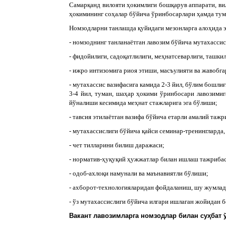
Самарқанд вилояти ҳокимлиги бошқарув аппарати, ви
ҳокимининг соҳалар бўйича ўринбосарлари ҳамда тум
Номзодларни танлашда қуйидаги мезонларга алоҳида 
- номзоднинг танланаётган лавозим бўйича мутахассис
- фидойилиги, садоқатлилиги, меҳнатсеварлиги, ташки
- ижро интизомига риоя этиши, масъулияти ва жавобга
- мутахассис вазифасига камида 2-3 йил, бўлим бошлиғ
3-4 йил, туман, шаҳар ҳокими ўринбосари лавозимиг
йўналиши кесимида меҳнат стажларига эга бўлиши;
- тавсия этилаётган вазифа бўйича етарли амалий таж
- мутахассислиги бўйича қайси семинар-тренингларда,
- чет тилларини билиш даражаси;
- норматив-ҳуқуқий ҳужжатлар билан ишлаш тажриба
- одоб-ахлоқи намунали ва маънавиятли бўлиши;
- ахборот-технологияларидан фойдаланиш, шу жумлад
- ўз мутахассислиги бўйича илгари ишлаган жойидан 
Вакант лавозимларга номзодлар билан суҳбат 