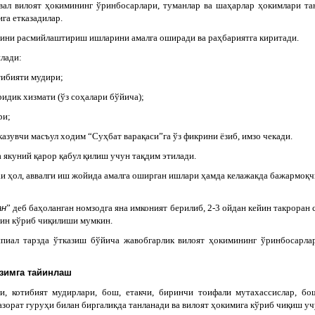
ввал вилоят ҳокимининг ўринбосарлари, туманлар ва шаҳарлар ҳокимлари т
га етказадилар.
ини расмийлаштириш ишларини амалга оширади ва раҳбариятга киритади.
лади:
тибияти мудири;
идик хизмати (ўз соҳалари бўйича);
ри;
казувчи масъул ходим “Суҳбат варақаси”га ўз фикрини ёзиб, имзо чекади.
 якуний қарор қабул қилиш учун тақдим этилади.
и ҳол, аввалги иш жойида амалга оширган ишлари ҳамда келажакда бажармоқч
ан
” деб баҳоланган номзодга яна имконият берилиб, 2-3 ойдан кейин такрора
йин кўриб чиқилиши мумкин.
ипиал тарзда ўтказиш бўйича жавобгарлик вилоят ҳокимининг ўринбосарлар
зимга тайинлаш
и, котибият мудирлари, бош, етакчи, биринчи тоифали мутахассислар, б
орат гуруҳи билан биргаликда танланади ва вилоят ҳокимига кўриб чиқиш уч