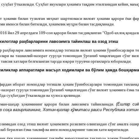
 суҳбат ўтказилади. Суҳбат якунлари ҳокимга тақдим этилганидан кейин, маъ
ят ҳокими билан тузилган меҳнат шартномаси вилоят ҳокими қарори ёки ф
ими имзоси билан битилади, ҳокимлик муҳри билан тасдиқланади.
016 йил 29 апрелдаги 109-сон қарори билан тасдиқланган “Одоб-ахлоқ қоидал
килотлар раҳбарларини лавозимга тайинлаш ва озод этиш
р раҳбарлари лавозимига номзодлар тегишли вилоят ҳокими ўринбосарлари т
лари ва ташкилий-назорат гуруҳи томонидан ўрганиб чиқилгандан сўнг вил
 тавсия хатлари белгиланган тарзда юқори турувчи органларга юборилади.
имликлар аппаратлари масъул ходимлари ва бўлим ҳамда бошқарма
фардан иборат номзодлар тегишли ҳоким ўринбосарлари томонидан танланад
назорат гуруҳи томонидан ўрганиб чиқилгандан сўнг вилоят ҳокимига ёзма т
бда суҳбатдан ўтказилади ва хулоса қилинади.
уман-шаҳар ҳокимининг қарори билан лавозимга тайинланади.
(Ёшлар сиё
р соҳа вазирлигининг, Хотин-қизлар қўмитаси раиси Республика хотин-
зимидан озод этиш вилоят ҳокимлиги розилиги олингандан сўнг амалга оши
б берилган ёзма таклиф ва янги номзодларнинг тавсия хати киритилади.
ман ёки шаҳар ҳокимининг таклифи маъқулланган тақдирда ҳоким ўринбосари