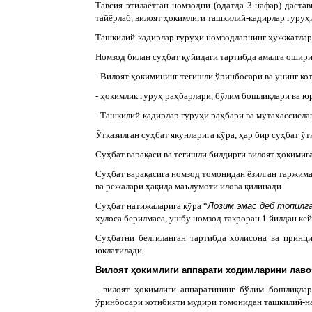
Тавсия этилаётган номзодни (одатда 3 нафар) даста
тайёрлаб, вилоят ҳокимлиги ташкилий-кадирлар гуруҳи
Ташкилий-кадирлар гуруҳи номзодларнинг ҳужжатлар
Номзод билан суҳбат қуйидаги тартибда амалга ошири
- Вилоят ҳокимининг тегишли ўринбосари ва унинг ко
- ҳокимлик гуруҳ раҳбарлари, бўлим бошлиқлари ва юр
- Ташкилий-кадирлар гуруҳи раҳбари ва мутахассисла
Ўтказилган суҳбат якунларига кўра, ҳар бир суҳбат ўт
Суҳбат варақаси ва тегишли билдирги вилоят ҳокимига
Суҳбат варақасига номзод томонидан ёзилган таржима
ва режалари ҳақида маълумоти илова қилинади.
Суҳбат натижаларига кўра “
Лозим эмас деб топилг
хулоса берилмаса, ушбу номзод такроран 1 йилдан ке
Суҳбатни белгиланган тартибда холисона ва принц
юклатилади.
Вилоят ҳокимлиги аппарати ходимларини лаво
- вилоят ҳокимлиги аппаратининг бўлим бошлиқлар
ўринбосари котибияти мудири томонидан ташкилий-наз