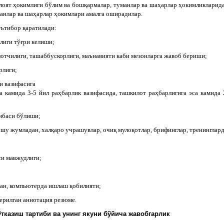
лоят ҳокимлиги бўлим ва бошқармалар, туманлар ва шаҳарлар ҳокимликларида
анлар ва шаҳарлар ҳокимлари амалга оширадилар.
эътибор қаратилади:
лиги тўғри келиши;
лотчилиги, ташаббускорлиги, маънавияти каби мезонларга жавоб бериши;
рлиги;
и вазифасига
а камида 3-5 йил раҳбарлик вазифасида, ташкилот раҳбарлигига эса камида 
рибаси бўлиши;
 шу жумладан, халқаро учрашувлар, очиқ мулоқотлар, брифинглар, тренинглард
си мавжудлиги;
ан, компьютерда ишлаш қобилияти;
берилган аннотация резюме.
ўтказиш тартиби ва унинг якуни бўйича жавобгарлик