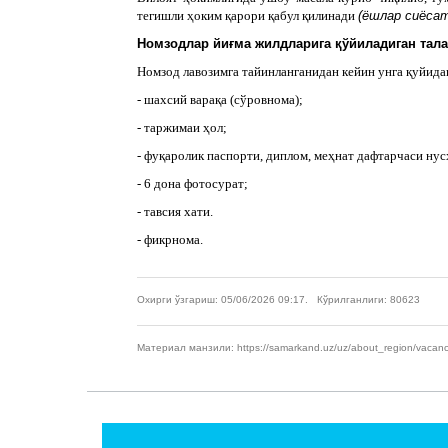
тегишли ҳоким қарори қабул қилинади
(ёшлар сиёсат
Номзодлар йиғма жилдларига қўйиладиган тал
Номзод лавозимга тайинланганидан кейин унга қуйид
- шахсий варақа (сўровнома);
- таржимаи ҳол;
- фуқаролик паспорти, диплом, меҳнат дафтарчаси нус
- 6 дона фотосурат;
- тавсия хати.
- фикрнома.
Охирги ўзгариш: 05/06/2026 09:17. Кўрилганлиги: 80623
Материал манзили: https://samarkand.uz/uz/about_region/vacanc