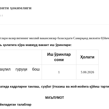
ояти ҳокимлиги
u z
атлари вазирлигининг миллий вакансиялар базасидаги Самарқанд вилояти бўй
нь
ҳолатига кўра мавжуд вакант иш ўринлари:
Иш ўринлар
Ҳолати
сони
таҳлил гуруҳи бош
1
5.06.2026
тида кадрларни танлаш, суҳбат ўтказиш ва жой-жойига қўйиш тарти
МАЪЛУМОТ
йиладиган талаблар