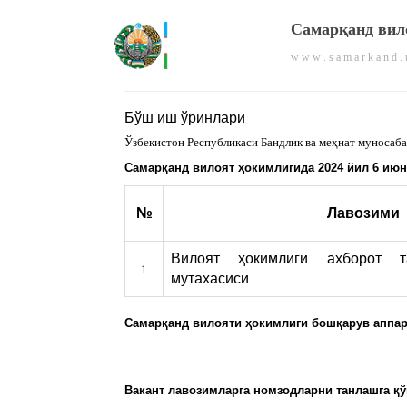
Самарқанд вил
w w w . s a m a r k a n d . 
Бўш иш ўринлари
Ўзбекистон Республикаси Бандлик ва меҳнат муносаб
Самарқанд вилоят ҳокимлигида 2024 йил 6 ию
№
Лавозими
Вилоят ҳокимлиги ахборот 
1
мутахасиси
Самарқанд вилояти ҳокимлиги бошқарув аппара
Вакант лавозимларга номзодларни танлашга қў