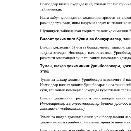
Номзодлар билан юқорида қайд этилган тартиб бўйича
тайинланади;
Ишга қабул қилинадиган ходимнинг аризаси ва вило
равишда тузилади, ишга кирувчи ходим ва вилоят ҳок
Шунингдек, тайинланган ходимга вилоят ҳокимининг 2
Вилоят ҳокимлиги бўлим ва бошқармалар, таш
Вилоят ҳокимлиги бўлим ва бошқармалар, ташкилотла
тақдим этилади. Номзодлар вилоят ҳокими ўринбосар
розилиги олингандан сўнг танланган номзодлар ҳақида
Туман, шаҳар ҳокимининг ўринбосарлари, ҳок
этиш
Туман ва шаҳар ҳокими ўринбосари лавозимига 3 на
Номзодлар вилоят ҳокими ўринбосарлари ва ташкилий-
сўнг, танланган номзодлар юқорида кўрсатилган тарти
Вилоят ҳокимининг розилиги олинганидан кейин т
Инновациялар ва инвестициялар бўйича ўринбоса
лавозимга тайинланади).
Туман ва шаҳар ҳокимларининг ўринбосарларини лаво
ҳокими номига ўринбосарни алмаштириш бўйича асосла
Вилоят ҳокимлигида ушбу масала кўриб чиқилиб, ту