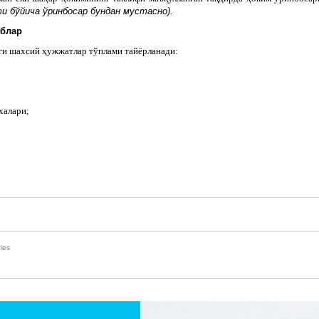
и бўйича ўринбосар бундан мустасно).
аблар
аги шахсий ҳужжатлар тўплами тайёрланади:
халари;
ies