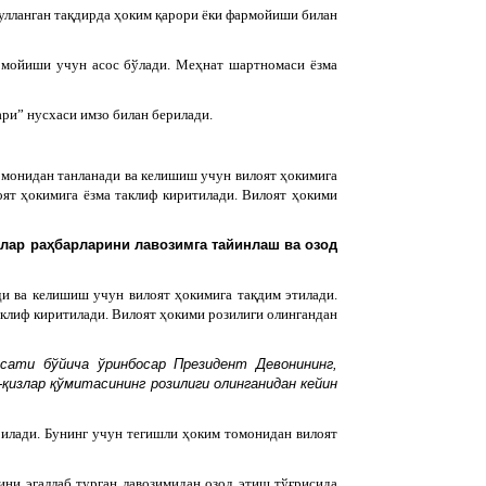
қулланган тақдирда ҳоким қарори ёки фармойиши билан
армойиши учун асос бўлади. Меҳнат шартномаси ёзма
ари” нусхаси имзо билан берилади.
омонидан танланади ва келишиш учун вилоят ҳокимига
оят ҳокимига ёзма таклиф киритилади. Вилоят ҳокими
лар раҳбарларини лавозимга тайинлаш ва озод
и ва келишиш учун вилоят ҳокимига тақдим этилади.
аклиф киритилади. Вилоят ҳокими розилиги олингандан
сати бўйича ўринбосар Президент Девонининг,
қизлар қўмитасининг розилиги олинганидан кейин
рилади. Бунинг учун тегишли ҳоким томонидан вилоят
ни эгаллаб турган лавозимидан озод этиш тўғрисида