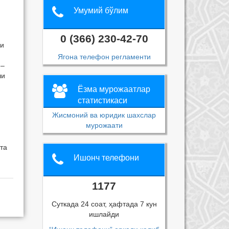
Умумий бўлим
0 (366) 230-42-70
ни
Ягона телефон регламенти
 –
ши
Ёзма мурожаатлар
статистикаси
Жисмоний ва юридик шахслар
мурожаати
та
Ишонч телефони
1177
Суткада 24 соат, ҳафтада 7 кун
ишлайди