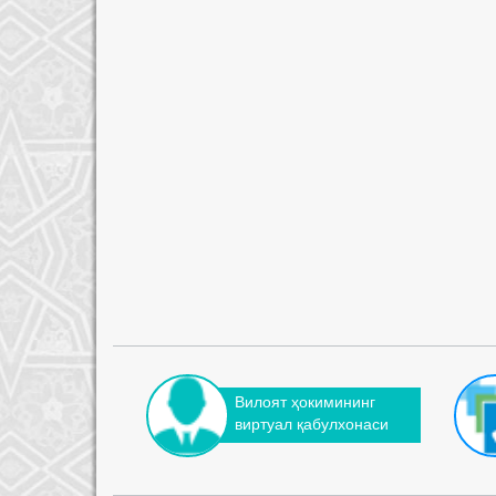
Вилоят ҳокимининг
виртуал қабулхонаси