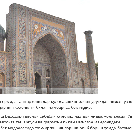
 ярмида, аштархонийлар сулоласининг олчин уруғидан чиққан ўзбе
дирнинг фаолияти билан чамбарчас боғлиқдир.
ш Баҳодир таъсири сабабли қурилиш ишлари янада жонланади. У
евосита ташаббуси ва фармони билан Регистон майдонидаги
уғбек мадрасасида таъмирлаш ишларини олиб бориш ҳамда батам