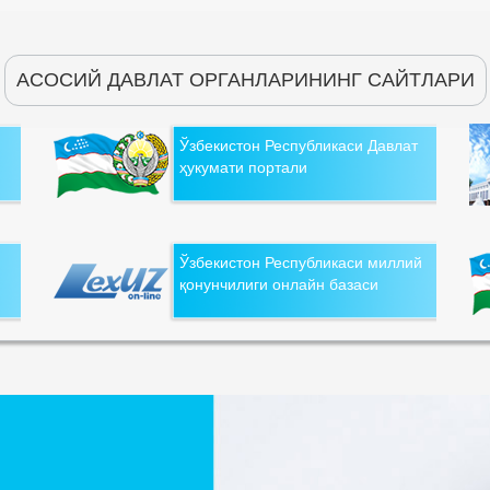
АСОСИЙ ДАВЛАТ ОРГАНЛАРИНИНГ САЙТЛАРИ
Ўзбекистон Республикаси Давлат
ҳукумати портали
Ўзбекистон Республикаси миллий
қонунчилиги онлайн базаси