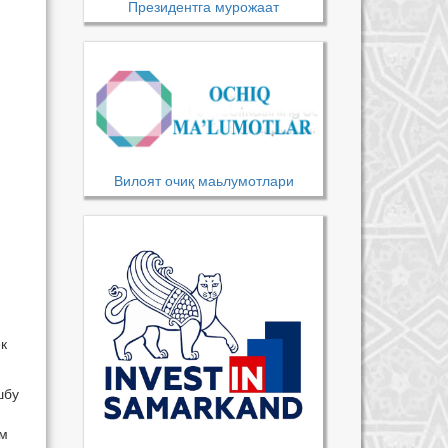
Президентга мурожаат
Вилоят очиқ маьлумотлари
к
шбу
ом