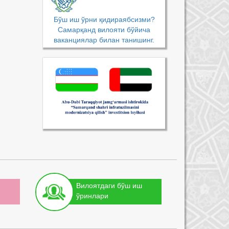
Бўш иш ўрни қидираябсизми?
Самарқанд вилояти бўйича
ваканциялар билан танишинг.
Вилоятдаги бўш иш
ўринлари