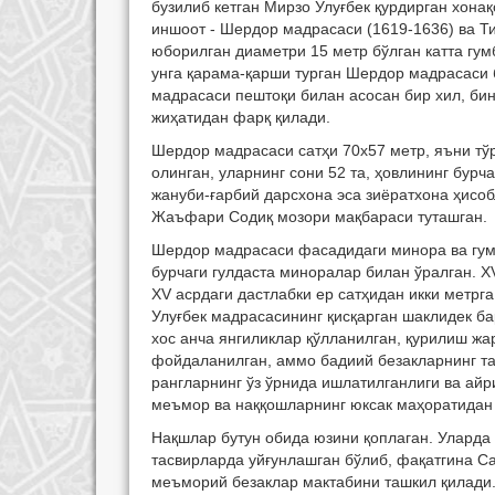
бузилиб кетган Мирзо Улуғбек қурдирган хона
иншоот - Шердор мадрасаси (1619-1636) ва Ти
юборилган диаметри
15 метр
бўлган катта гу
унга қарама-қарши турган Шердор мадрасаси 
мадрасаси пештоқи билан асосан бир хил, би
жиҳатидан фарқ қилади.
Шердор мадрасаси сатҳи 70х57 метр, яъни тўр
олинган, уларнинг сони 52 та, ҳовлининг бур
жануби-ғарбий дарсхона эса зиёратхона ҳисо
Жаъфари Содиқ мозори мақбараси туташган.
Шердор мадрасаси фасадидаги минора ва гум
бурчаги гулдаста миноралар билан ўралган. Х
ХV асрдаги дастлабки ер сатҳидан икки метрга
Улуғбек мадрасасининг қисқарган шаклидек б
хос анча янгиликлар қўлланилган, қурилиш ж
фойдаланилган, аммо бадиий безакларнинг таъ
рангларнинг ўз ўрнида ишлатилганлиги ва айр
меъмор ва наққошларнинг юксак маҳоратидан
Нақшлар бутун обида юзини қоплаган. Уларда 
тасвирларда уйғунлашган бўлиб, фақатгина С
меъморий безаклар мактабини ташкил қилади