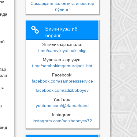
ли
Самарқанд вилоятига инвестор
бўлинг!
тида
Бизни кузатиб
боринг
раб
Янгиликлар канали:
t.me/samviloyatihokimligi
Мурожаатлар учун:
t.me/samhokimgamurojaat_bot
лар
Facebook:
айли
facebook.com/sampressservice
ига
facebook.com/adizboboyev
YouTube:
youtube.com/@Samarkand
н
Instagram:
instagram.com/adizboboyev72
қанд