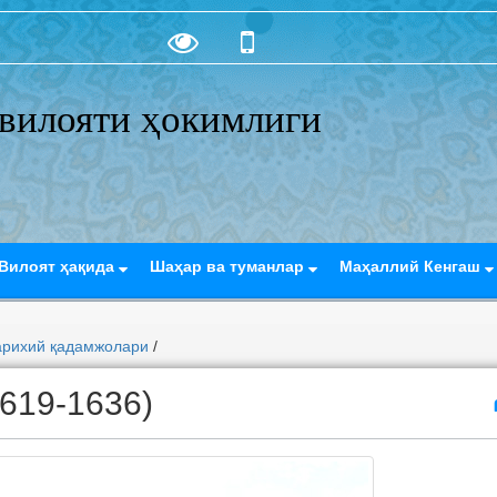
вилояти ҳокимлиги
Вилоят ҳақида
Шаҳар ва туманлар
Маҳаллий Кенгаш
арихий қадамжолари
/
619-1636)