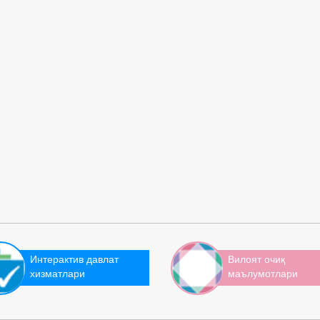
Интерактив давлат
Вилоят очиқ
хизматлари
маълумотлари