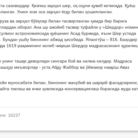
га сазовордир: Қизғиш зарҳал шер, оқ оҳуни қувиб кетмоқда. Қуёш
ланган. Унинг юзи эса зарҳал ёғду билан ҳошияланган.
руза ва зарҳал бўёқлар билан тасвирланган ҳамда бир бирига
гуллардан иборат. Ана шу ажойиб тасвир туфайли у «Шердор» номи
усулмон астрономиясида қуёшнинг Асад буржида, яъни Шер устида
. Бундан ушбу бинонинг абжад ҳисобида: Ялангтўш – 816, Баҳодир
бда 1619 рақамининг келиб чиқиши Шердор мадрасасининг қурили
 унинг ташқи деворлари сингари бой ва хилма-хилдир. Мадраса
машҳур меъморлар - уста Абду Жаббор ва ўймакор наққош Аваз
ейи муносабати билан, бинонинг жанубий ва шарқий фасадларини,
айта тиклаш ва ички ҳовлисида консервациялаш борасида жуда кат
иги: 16237