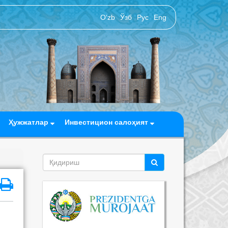
O‘zb
Ўзб
Рус
Eng
Ҳужжатлар
Инвестицион салоҳият