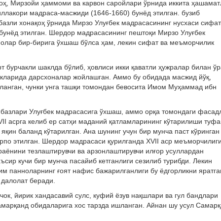
қоҳ, Мирзойи ҳаммоми ва карвон саройлари ўрнида иккита ҳашамат
ллакори мадраса-масжиди (1646-1660) бунёд этилган. бузиб
мбазли хонақоҳ ўрнида Мирзо Улуғбек мадрасасининг нусхаси сифа
бунёд этилган. Шердор мадрасасининг пештоқи Мирзо Улуғбек
нолар бир-бирига ўхшаш бўлса ҳам, лекин сифат ва меъморчилик
т бурчакли шаклда бўлиб, ҳовлиси икки қаватли ҳужралар билан ў
чакларида дарсхоналар жойлашган. Аммо бу обидада масжид йўқ,
бланган, чунки унга ташқи томондан бевосита Имом Муҳаммад ибн
базлари Улуғбек мадрасасига ўхшаш, аммо орқа томондаги фасад
VII асрга келиб ер сатҳи маданий қатламларининг кўтарилиши туф
 яқин баланд кўтарилган. Ана шунинг учун бир мунча паст кўринган
арпо этилган. Шердор мадрасаси қурилганда ХVII аср меъморчилиг
араёнини тезлаштирувчи ва арзонлаштирувчи илғор усуллардан
сир кучи бир мунча пасайиб кетганлиги сезилиб турибди. Лекин
им панноларнинг ғоят нафис бажарилганлиги бу ёдгорликни яратга
 далолат беради.
чок, йирик хандасавий сулс, куфий ёзув нақшлари ва гул бандлари
амарқанд обидаларига хос тарзда ишланган. Айнан шу усул Самар
.