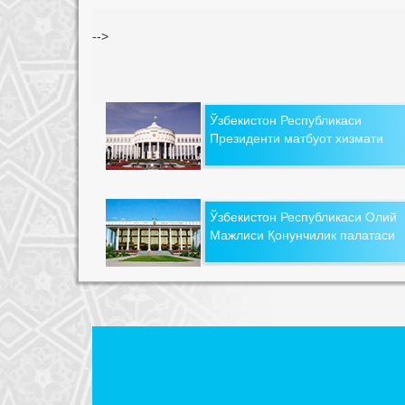
-->
Ўзбекистон Республикаси
Президенти матбуот хизмати
Ўзбекистон Республикаси Олий
Мажлиси Қонунчилик палатаси