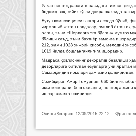
Улкан пештоқ равоғи тепасидаги тимпон диққат
бодомқовоқ, кийик кўзли доира шаклида тасвир
Бутун композицияси зангори асосда бўлиб, фи
чирмашиб кетган навдалар, очилиб ётган оқ 
олган, яъни «Шерларга эга бўлган» мумтоз м
бўлиши саъд, яъни бахтиёр замонга ишорадир
212, жами 1028 ҳижрий ҳисоби, мелодий ҳисо
1619 йилда бошланганлигига ишорадир.
Мадраса ҳовлисининг декоратив безалиши ҳам
деворларига битилган ёзувларга уни яратган 
Самарқандий номлари ҳам ёзиб қолдирилган.
Соҳибқирон Амир Темурнинг 660 йиллик юбил
икки минорани, бош фасадни, пештоқ аркини қ
ишлар амалга оширилди.
Охирги ўзгариш: 12/09/2015 22:12. Кўрилганл