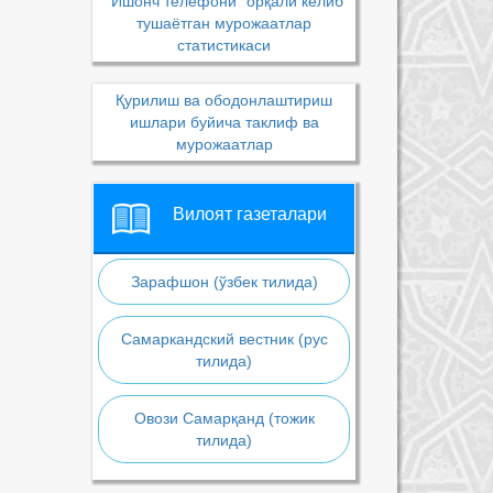
“Ишонч телефони” орқали келиб
тушаётган мурожаатлар
статистикаси
Қурилиш ва ободонлаштириш
ишлари буйича таклиф ва
мурожаатлар
Вилоят газеталари
Зарафшон (ўзбек тилида)
Самаркандский вестник (рус
тилида)
Овози Самарқанд (тожик
тилида)