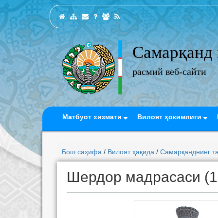
Самарқанд 
расмий веб-сайти
Матбуот хизмати
Вилоят ҳокимлиги
Бош саҳифа
/
Вилоят ҳақида
/
Самарқанднинг т
Шердор мадрасаси (1