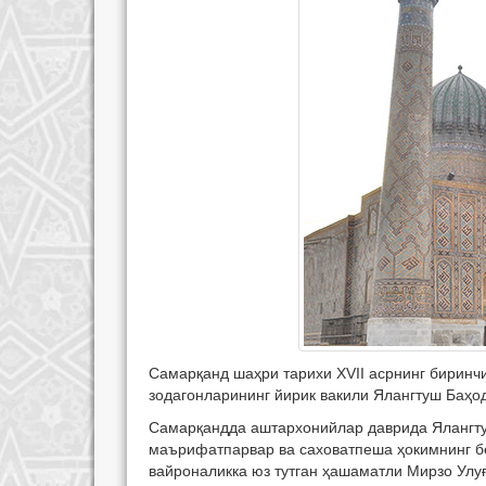
Самарқанд шаҳри тарихи ХVII асрнинг биринчи
зодагонларининг йирик вакили Ялангтуш Баҳо
Самарқандда аштархонийлар даврида Ялангту
маърифатпарвар ва саховатпеша ҳокимнинг б
вайроналикка юз тутган ҳашаматли Мирзо Ул