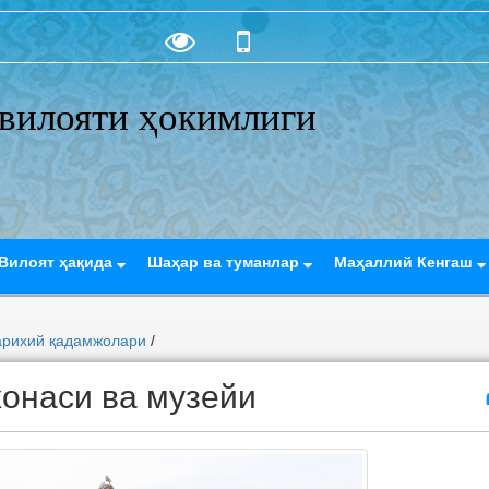
вилояти ҳокимлиги
Вилоят ҳақида
Шаҳар ва туманлар
Маҳаллий Кенгаш
арихий қадамжолари
/
хонаси ва музейи