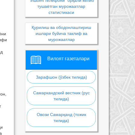
“Ишонч телефони” орқали келиб
тушаётган мурожаатлар
статистикаси
Қурилиш ва ободонлаштириш
ишлари буйича таклиф ва
ёни
мурожаатлар
лифи
ид
Вилоят газеталари
Зарафшон (ўзбек тилида)
Самаркандский вестник (рус
он,
тилида)
т
Овози Самарқанд (тожик
тилида)
ди
а