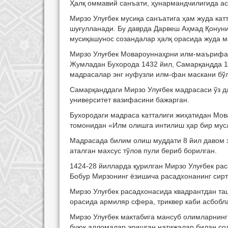
Ҳалқ оммавий санъати, ҳунармандчилигида ас
Мирзо Улуғбек мусиқа санъатига ҳам жуда кат
шуғулланади. Бу даврда Дарвеш Аҳмад Қонуни
мусиқашунос созандалар ҳалқ орасида жуда м
Мирзо Улуғбек Мовароуннаҳрни илм-маърифат
Жумладан Бухорода 1432 йил, Самарқандда 1
мадрасалар энг нуфузли илм-фан маскани бўл
Самарқанддаги Мирзо Улуғбек мадрасаси ўз д
университет вазифасини бажарган.
Бухородаги мадраса катталиги жиҳатидан Мова
томонидан «Илм олишга интилиш ҳар бир мусл
Мадрасада билим олиш муддати 8 йил давом 
аталган махсус тўлов пули бериб борилган.
1424-28 йилларда қурилган Мирзо Улуғбек ра
Бобур Мирзонинг ёзишича расадхонанинг сирт
Мирзо Улуғбек расадхонасида квадрантдан та
орасида армиляр сфера, триквер каби асбобл
Мирзо Улуғбек мактабига мансуб олимларнинг
буюк алломалар эришган натижалар билан сол