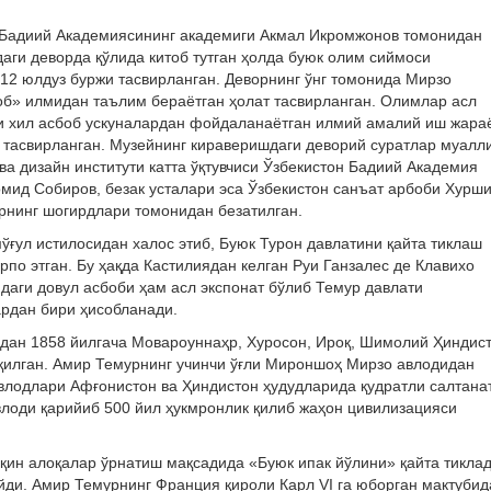
н Бадиий Академиясининг академиги Акмал Икромжонов томонидан
даги деворда қўлида китоб тутган ҳолда буюк олим сиймоси
 12 юлдуз буржи тасвирланган. Деворнинг ўнг томонида Мирзо
об» илмидан таълим бераётган ҳолат тасвирланган. Олимлар асл
рли хил асбоб ускуналардан фойдаланаётган илмий амалий иш жара
 тасвирланган. Музейнинг кираверишдаги деворий суратлар муал
а дизайн институти катта ўқтувчиси Ўзбекистон Бадиий Академия
ид Собиров, безак усталари эса Ўзбекистон санъат арбоби Хурш
арнинг шогирдлари томонидан безатилган.
ғул истилосидан халос этиб, Буюк Турон давлатини қайта тиклаш
рпо этган. Бу ҳақда Кастилиядан келган Руи Ганзалес де Клавихо
идаги довул асбоби ҳам асл экспонат бўлиб Темур давлати
рдан бири ҳисобланади.
дан 1858 йилгача Мовароуннаҳр, Хуросон, Ироқ, Шимолий Ҳиндист
қилган. Амир Темурнинг учинчи ўғли Мироншоҳ Мирзо авлодидан
влодлари Афғонистон ва Ҳиндистон ҳудудларида қудратли салтана
влоди қарийиб 500 йил ҳукмронлик қилиб жаҳон цивилизацияси
қин алоқалар ўрнатиш мақсадида «Буюк ипак йўлини» қайта тикла
ўйди. Амир Темурнинг Франция қироли Карл VI га юборган мактубид