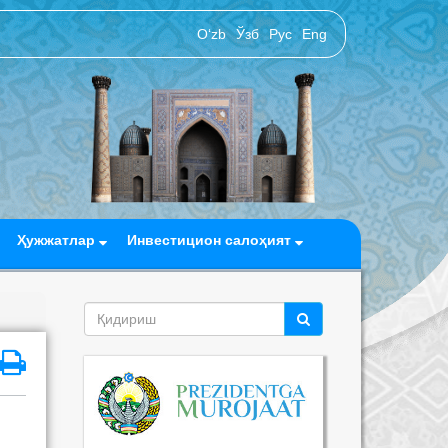
O‘zb
Ўзб
Рус
Eng
Ҳужжатлар
Инвестицион салоҳият