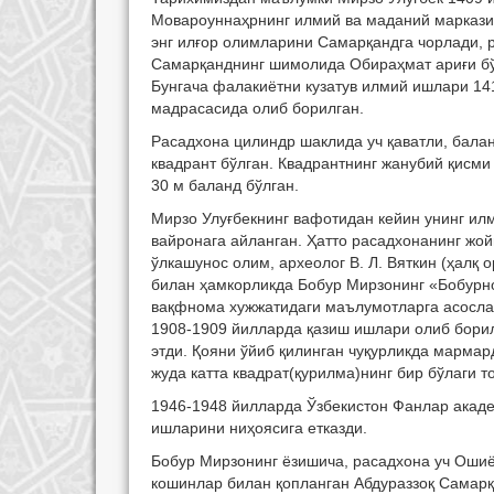
Мовароуннаҳрнинг илмий ва маданий маркази
энг илғор олимларини Самарқандга чорлади,
Самарқанднинг шимолида Обираҳмат ариғи бўй
Бунгача фалакиётни кузатув илмий ишлари 141
мадрасасида олиб борилган.
Расадхона цилиндр шаклида уч қаватли, бала
квадрант бўлган. Квадрантнинг жанубий қисми
30 м
баланд бўлган.
Мирзо Улуғбекнинг вафотидан кейин унинг илм
вайронага айланган. Ҳатто расадхонанинг жо
ўлкашунос олим, археолог В. Л. Вяткин (ҳалқ
билан ҳамкорликда Бобур Мирзонинг «Бобурн
вақфнома хужжатидаги маълумотларга асосла
1908-1909 йилларда қазиш ишлари олиб борилд
этди. Қояни ўйиб қилинган чуқурликда мармар
жуда катта квадрат(қурилма)нинг бир бўлаги т
1946-1948 йилларда Ўзбекистон Фанлар акаде
ишларини ниҳоясига етказди.
Бобур Мирзонинг ёзишича, расадхона уч Ошиё
кошинлар билан қопланган Абдураззоқ Самарқ