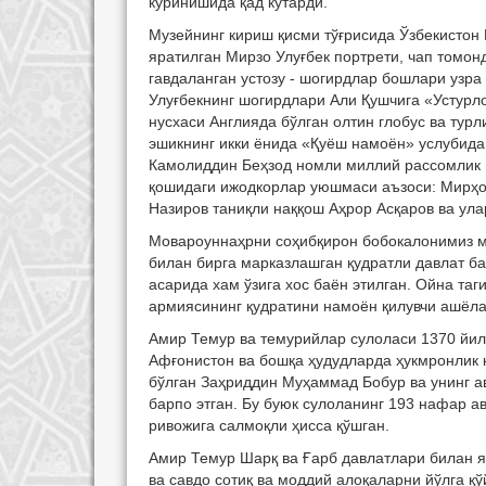
кўринишида қад кўтарди.
Музейнинг кириш қисми тўғрисида Ўзбекисто
яратилган Мирзо Улуғбек портрети, чап томон
гавдаланган устозу - шогирдлар бошлари узра
Улуғбекнинг шогирдлари Али Қушчига «Устурл
нусхаси Англияда бўлган олтин глобус ва ту
эшикнинг икки ёнида «Қуёш намоён» услубида
Камолиддин Беҳзод номли миллий рассомлик в
қошидаги ижодкорлар уюшмаси аъзоси: Мирҳом
Назиров таниқли наққош Аҳрор Асқаров ва ул
Мовароуннаҳрни соҳибқирон бобокалонимиз мў
билан бирга марказлашган қудратли давлат ба
асарида хам ўзига хос баён этилган. Ойна таг
армиясининг қудратини намоён қилувчи ашёла
Амир Темур ва темурийлар сулоласи 1370 йил
Афғонистон ва бошқа ҳудудларда ҳукмронлик 
бўлган Заҳриддин Муҳаммад Бобур ва унинг а
барпо этган. Бу буюк сулоланинг 193 нафар а
ривожига салмоқли ҳисса қўшган.
Амир Темур Шарқ ва Ғарб давлатлари билан я
ва савдо сотиқ ва моддий алоқаларни йўлга қ