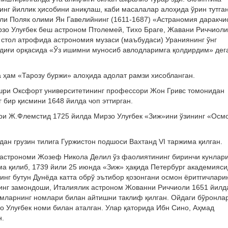
инг йиллик ҳисобини аниқлаш, каби масалалар алоҳида ўрин тутган
или Поляк олими Ян Гавелийнинг (1611-1687) «Астраномия даракчи
рзо Улуғбек беш астроном Птолемей, Тихо Браге, Жавани Риччиоли
к стол атрофида астрономия музаси (маъбудаси) Ураниянинг ўнг
ндиғи орқасида «Ўз ишимни муносиб авлодларимга қолдирдим» дег
 ҳам «Тарозу буржи» алоҳида адолат рамзи хисобланган.
ашри Оксфорт университетининг профессори Жон Гривс томонидан
 бир қисмини 1648 йилда чоп эттирган.
ри Ж.Флемстид 1725 йилда Мирзо Улуғбек «Зиж»ини ўзининг «Осм
ан грузин тилига Гуржистон подшоси Вахтанд VI таржима қилган.
-астрономи Жозеф Никола Делил ўз фаолиятининг биринчи кунлар
ма қилиб, 1739 йили 25 июнда «Зиж» ҳақида Петербург академияс
инг бутун Дунёда катта обрў эътибор қозонгани осмон ёритгичлари
нинг замондоши, Италиялик астроном Жованни Риччиоли 1651 йилд
имларнинг номлари билан айтишни таклиф қилган. Ойдаги бўронла
о Улуғбек номи билан аталган. Улар қаторида Ибн Сино, Аҳмад
н.