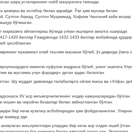
осан шарқ усталарининг ноёб маҳоратига таянади.
та қизиқиш ва эътибор билан қарайди. Ўзи ҳам мусиқа билан
й, Султон Аҳмад, Султон Муҳаммад, Хофизи Чангиний каби моҳир
ашҳур бўлишган.
 марказига айлантириш йўлида улкан ишларни амалга оширади.
417-1420 йиллар Ғиждувонда 1432-1433 йиллар мобайнида қурдир
иб ҳисобланган.
аврининг мукаммал олий таълим маскани бўлиб, ўз даврида ўзига 
роуннаҳрдаги иккинчи нуфузли мадраса бўлиб, унинг эшигига Улу
им ва муслима учун фарздир» деган ҳадис битилган.
этган. Шу муддат давомида талабаларга ойлик маош ва «Улфа» де
садхонаси XV аср меъморчилигининг нодир намуналаридан бўлган.
и кошин ва чиройли безаклар билан зийнатланган бўлган.
шқари бир неча кузатиш асбобларидан ҳам фойдаланилган. Уларни
ар мавжуд эди.
 аниқлаган маълумотлари улардан бир неча аср олдин яшаб ўтган
иштирилганда ўта аниқлиги билан ажралиб турар эди. Эклиптика