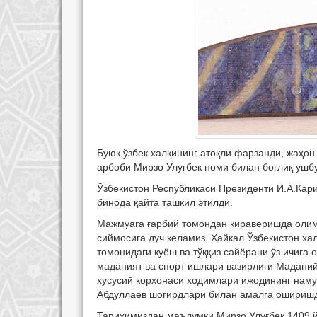
Буюк ўзбек халқининг атоқли фарзанди, жаҳон
арбоби Мирзо Улуғбек номи билан боғлиқ ушбу
Ўзбекистон Республикаси Президенти И.А.Кари
бинода қайта ташкил этилди.
Мажмуага ғарбий томондан кираверишда олим 
сиймосига дуч келамиз. Ҳайкал Ўзбекистон x
томонидаги қуёш ва тўққиз сайёрани ўз ичига
маданият ва спорт ишлари вазирлиги Мадани
хусусий корхонаси ходимлари ижодининг нам
Абдуллаев шогирдлари билан амалга ошириш
Тарихимиздан маълумки Мирзо Улуғбек 1409 