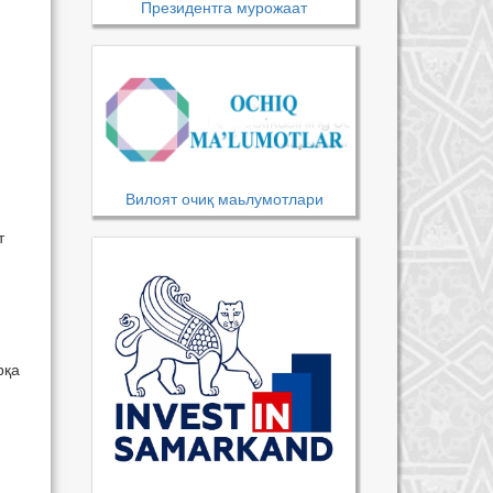
Президентга мурожаат
Вилоят очиқ маьлумотлари
т
рқа