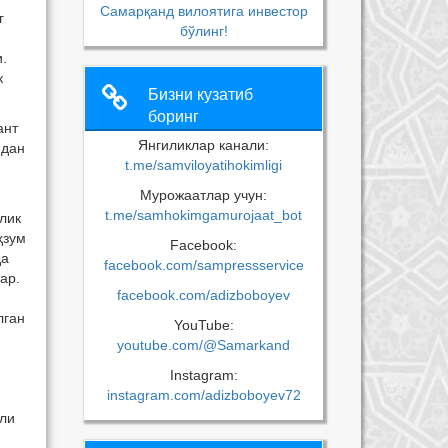
Самарқанд вилоятига инвестор
г
бўлинг!
.
к
Бизни кузатиб
боринг
ант
Янгиликлар канали:
идан
t.me/samviloyatihokimligi
Мурожаатлар учун:
t.me/samhokimgamurojaat_bot
лик
ҳзум
Facebook:
да
facebook.com/sampressservice
ар.
facebook.com/adizboboyev
лган
YouTube:
youtube.com/@Samarkand
Instagram:
instagram.com/adizboboyev72
рли