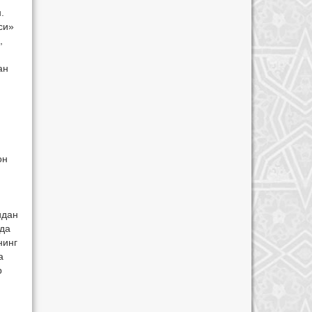
.
си»
,
ан
он
идан
ида
нинг
а
р