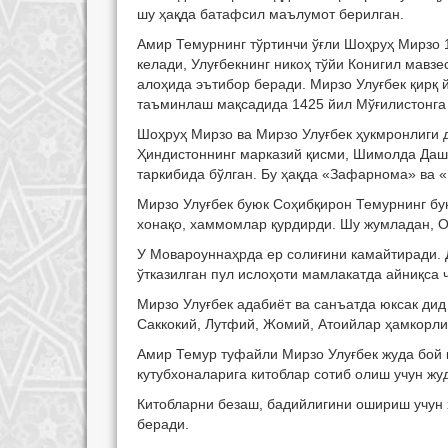
шу ҳақда батафсил маълумот берилган.
Амир Темурнинг тўртинчи ўғли Шоҳруҳ Мирзо 1
келади, Улуғбекнинг никоҳ тўйи Конигил мавз
алоҳида эътибор беради. Мирзо Улуғбек қирқ 
таъминлаш мақсадида 1425 йил Мўғилистонга 
Шоҳруҳ Мирзо ва Мирзо Улуғбек ҳукмронлиги 
Ҳиндистоннинг марказий қисми, Шимолда Дашт
таркибида бўлган. Бу ҳақда «Зафарнома» ва 
Мирзо Улуғбек буюк Соҳибқирон Темурнинг бу
хонақо, хаммомлар қурдирди. Шу жумладан, 
У Мовароуннаҳрда ер солиғини камайтиради. 
ўтказилган пул ислоҳоти мамлакатда айниқса 
Мирзо Улуғбек адабиёт ва санъатда юксак дид
Саккокий, Лутфий, Жомий, Атоийлар ҳамкорлиг
Амир Темур туфайли Мирзо Улуғбек жуда бой қ
кутубхоналарига китоблар сотиб олиш учун жу
Китобларни безаш, бадийлигини ошириш учун 
беради.