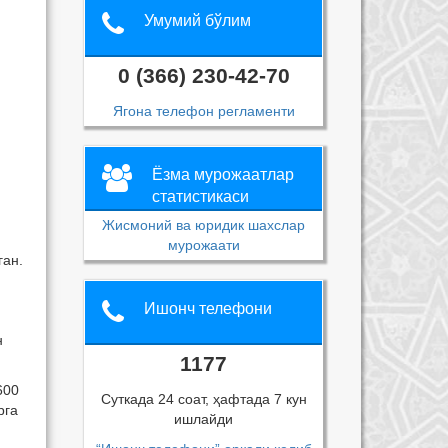
Умумий бўлим
0 (366) 230-42-70
Ягона телефон регламенти
Ёзма мурожаатлар
статистикаси
Жисмоний ва юридик шахслар
мурожаати
ган.
Ишонч телефони
н
1177
600
Суткада 24 соат, ҳафтада 7 кун
рга
ишлайди