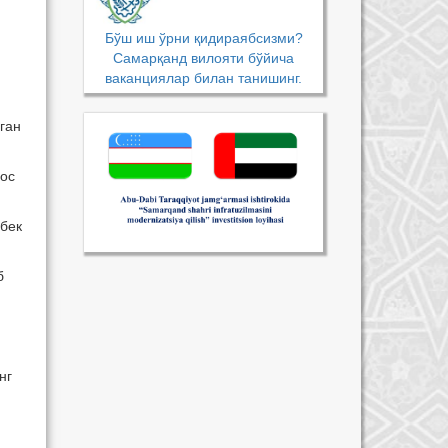
Бўш иш ўрни қидираябсизми?
Самарқанд вилояти бўйича
ваканциялар билан танишинг.
ган
хос
ғбек
б
нг