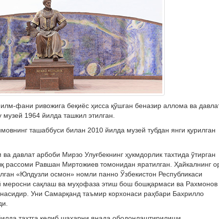
 илм-фани ривожига беқиёс ҳисса қўшган беназир аллома ва давла
 музей 1964 йилда ташкил этилган.
мовнинг ташаббуси билан 2010 йилда музей тубдан янги қурилган
ва давлат арбоби Мирзо Улуғбекнинг ҳукмдорлик тахтида ўтирган
алқ рассоми Равшан Миртожиев томонидан яратилган. Ҳайкалнинг о
 олган «Юлдузли осмон» номли панно Ўзбекистон Республикаси
й меросни сақлаш ва муҳофаза этиш бош бошқармаси ва Рахмонов
унасидир. Уни Самарқанд таъмир корхонаси раҳбари Бахрилло
ди.
йилда тахтга келиб шаҳарни янада ободонлаштирилиши