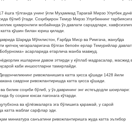
7 ёшга тўлганда унинг ўғли Муҳаммад Тарағай Мирзо Улуғбек дунё
есида бўлиб ўтади. Соҳибқирон Темур Мирзо Улуғбекнинг тарбиясиг
йиллик ҳукмронлиги мобайнида ўз давлати сарҳадлари, хавфсизлиг
катта қўшин билан юриш қилади.
даврида Шарқда Мўғилистон, Ғарбда Миср ва Римгача, жанубда
и қипчоқ чегараларигача бўлган бепоён ерлар Темурийлар давлат
«Бобурнома» асарларида етарлича манба мавжуд.
нёдкорлик ишларини давом эттирди у кўплаб мадрасалар, масжид 
Оқсарой каби иншоотларни тамирлайди.
Деҳқончиликнинг ривожланишига катта ҳисса қўшади 1428 йили
чакана савдони ривожлантиришда катта ҳисса қўшади.
 ва билим соҳиби бўлиб, у ўз даврининг энг истеъдодли шоирлари:
ида бу соҳани юксак пағонага кўтарди.
утубхона ва қўлёзмаларга эга бўлишига қарамай, у сарой
да катта маблағ сарфлар эди.
ҳам миниатура санъатини ривожлантиришга жуда катта эътибор