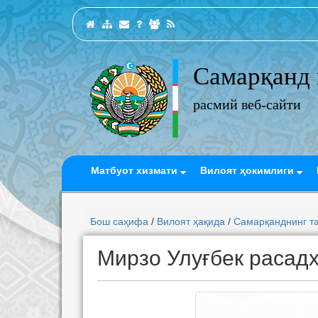
Самарқанд 
расмий веб-сайти
Матбуот хизмати
Вилоят ҳокимлиги
Бош саҳифа
/
Вилоят ҳақида
/
Самарқанднинг т
Мирзо Улуғбек расад