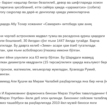
 – баранг нақшлар билан безатилиб, девор ва шифтларида осмон
ларигача ҳисобланиб, етти сайёра ҳамда «ҳаракатсиз» (собита)
, тоғу саҳролар ва дарё-ю денгизлар ҳамда уммонларгача
ҳақида Абу Тохир хожанинг «Самария» китобида ҳам аниқ
и чорлаб астрономик жадвал тузиш ва расадхона қуриш ҳақидаги
ли бошланиб, 30 йилдан сўнг яъни 1447 йилда тугайди. Барча
илади. Бу даврга келиб «Зижи» асари ҳам ёзиб тугатилади.
лан, ҳам яъни асбобларсиз ўтказиш имкони бўлган.
нинг ёйни узунлиги эса
63 метр
бўлган. Бу Шарқдаги мавжуд
улкан диаметрли квадранти (15 тирсак)лилиги ҳақида маълумот бер
строном, математик, меъморлар жумладан, Қозизода Румий,
инган.
аммад Али Қушчи ва Мирам Чалабий раҳбарлигида яна бир неча ў
и И.Каримовнинг фармонига биноан Мирзо Улуғбек таваллудининг 
Мирзо Улуғбек» йили деб элон қилинди. Бинонинг сейсмик талабла
миз ташаббуси ва раҳбарлигида 2010 йил музей биноси янги