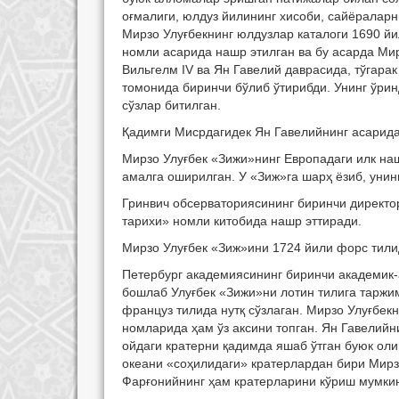
оғмалиги, юлдуз йилининг хисоби, сайёраларн
Мирзо Улуғбекнинг юлдузлар каталоги 1690 й
номли асарида нашр этилган ва бу асарда Ми
Вильгелм IV ва Ян Гавелий даврасида, тўгара
томонида биринчи бўлиб ўтирибди. Унинг ўри
сўзлар битилган.
Қадимги Мисрдагидек Ян Гавелийнинг асарида
Мирзо Улуғбек «Зижи»нинг Европадаги илк н
амалга оширилган. У «Зиж»га шарҳ ёзиб, унинг
Гринвич обсерваториясининг биринчи директо
тарихи» номли китобида нашр эттиради.
Мирзо Улуғбек «Зиж»ини 1724 йили форс тилид
Петербург академиясининг биринчи академик
бошлаб Улуғбек «Зижи»ни лотин тилига таржи
француз тилида нутқ сўзлаган. Мирзо Улуғбекн
номларида ҳам ўз аксини топган. Ян Гавелий
ойдаги кратерни қадимда яшаб ўтган буюк ол
океани «соҳилидаги» кратерлардан бири Мирз
Фарғонийнинг ҳам кратерларини кўриш мумки