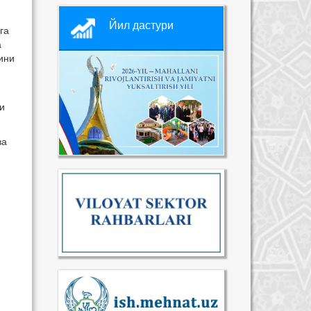
Йил дастури
га
а
ини
и
ва