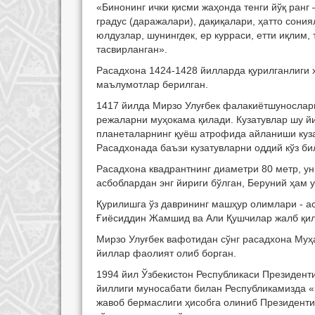
«Бинонинг ички қисми жаҳонда тенги йўқ ранг
градус (даражалари), дақиқалари, ҳатто сония
юлдузлар, шунингдек, ер курраси, етти иқлим
тасвирланган».
Расадхона 1424-1428 йилларда қурилганлиги 
маълумотлар берилган.
1417 йилда Мирзо Улуғбек фалакиётшуносларн
режаларни муҳокама қилади. Кузатувлар шу йи
планеталарнинг қуёш атрофида айланиши кузат
Расадхонада баъзи кузатувларни оддий кўз би
Расадхона квадрантнинг диаметри
80 метр
, у
асбоблардан энг йириги бўлган, Беруний ҳам 
Қурилишга ўз даврининг машҳур олимлари - а
Ғиёсиддин Жамшид ва Али Қушчилар жалб қил
Мирзо Улуғбек вафотидан сўнг расадхона Муҳ
йиллар фаолият олиб борган.
1994 йил Ўзбекистон Республикаси Президент
йиллиги муносабати билан Республикамизда «
жавоб бермаслиги ҳисобга олиниб Президенти