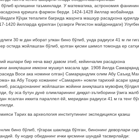
 бўлиб қолишини таъминлади. У математика, астрономия фанинин
 расадхона қуришга фармон берди. 1424-1428 йиллар мобайнида
идаги Кўҳак тепалиги бағрида жаҳонга машҳур расадхона қурилди
7-1420 йилларда қурилган (ҳозирги Регистон майдонидаги) Улуғбе
ндлиги
30 м
дан иборат улкан бино бўлиб, унда радиуси
41 м
ли гиг
 ер остида жойлашган бўлиб, қолган қисми шимол томонда ер сатҳ
ий ишлари бир неча вақт давом этиб, кейинчалик расадхона
йини аниқлашни имкони мушкул масала эди. 1908 йилда Самарқанд
 орасида Воси ака номини олган) Самарқандлик олим Абу Саъид Ма
ома» ва Абу Тоҳир хожанинг «Самария» номли тарихий асари ҳам
ниб, расадхонанинг жойлашган жойини аниқлашга мувофиқ бўлдил
и, бу эса бутун дунё олимларининг диққат-эътиборини ўзига жалб
дан ясалган иккита параллел ёй, меридиан радиуси
41 м
га тенг бў
опилди.
мияси Тарих ва археология институтининг экспедицияси қазиш
нлик бино бўлиб, тўгарак шаклида бўлган, бинонинг деворлари си
андий. бу нодир обиданинг ички қисмини шундай тасвирлайди: