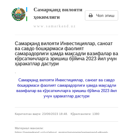
Самарқанд вилояти
Чоп этиш
ҳокимлиги
w w w . s a m a r k a n d . u z
Самарқанд вилояти Инвестициялар, саноат
ва савдо бошқармаси фаолият
самарадорлиги ҳамда мақсадли вазифалар ва
кўрсаткичларга эришиш бўйича 2023 йил учун
ҳаракатлар дастури
.
Самарқанд вилояти Инвестициялар, саноат ва савдо
бошқармаси фаолият самарадорлиги ҳамда мақсадли
вазифалар ва кўрсаткичларга эришиш бўйича 2023 йил
учун ҳаракатлар дастури
Киритилган вақти: 23/06/2023 18:48. Кўрилганлиги: 1380
Материал манзили:
https://samarkand.uz/uz/about_region/programs/samarqand-viloyati-