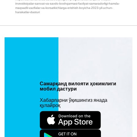
investitsiyalar-sanoat-va-savdo-boshqarmasi-faoliyat-samaradorligi-hamda-
maqsadli-vazifalar-va-korsatkichlarga-erishish-boyicha-2023-yil-uchun-
harakatlar-dasturi
Самарқанд вилояти ҳокимлиги
мобил дастури
Хабарларни ўқишингиз янада
қулайроқ