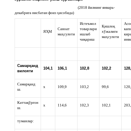
(2018 йилнинг январь-
декабрига нисбатан фоиз ҳисобида)
Истеъмол
Асо
Қишлоқ
Саноат
товарлари
кап
ЯҲМ
хўжалиги
маҳсулоти
ишлаб
кир
маҳсулоти
чиқариш
инв
Самарқанд
104,1
106,1
102,8
102,2
128
вилояти
Самарқанд
х
109,9
103,2
99,6
120
ш.
Каттақўрғон
х
114,6
102,3
102,1
203
ш.
туманлар: