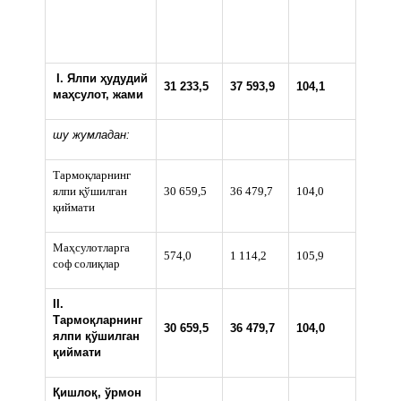
I
.
Ялпи ҳудудий
31 233,5
37 593,9
104,1
маҳсулот
,
жами
шу жумладан
:
Тармоқларнинг
ялпи қўшилган
30 659,5
36 479,7
104,0
қиймати
Маҳсулотларга
574,0
1 114,2
105,9
соф солиқлар
II
.
Тармоқларнинг
30 659,5
36 479,7
104,0
ялпи қўшилган
қиймати
Қишлоқ, ўрмон