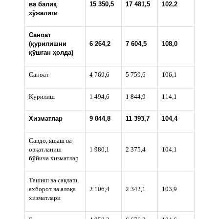
ва балиқ
15 350,5
17 481,5
102,2
хўжалиги
Саноат
(
қурилишни
6 264,2
7 604,5
108,0
қўшган ҳолда
)
Саноат
4 769,6
5 759,6
106,1
Қурилиш
1 494,6
1 844,9
114,1
Хизматлар
9 044,8
11 393,7
104,4
Савдо, яшаш ва
овқатланиш
1 980,1
2 375,4
104,1
бўйича хизматлар
Ташиш ва сақлаш,
ахборот ва алоқа
2 106,4
2 342,1
103,9
хизматлари