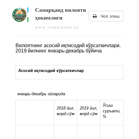
Самарқанд вилояти
Чоп этиш
ҳокимлиги
w w w . s a m a r k a n d . u z
Вилоятнинг асосий иқтисодий кўрсаткичлари.
2019 йилнинг январь-декабрь бўйича
.
Асосий иқтисодий кўрсаткичлар
январь-декабрь ойларида
Ўсиш
2018 йил,
2019 йил,
суръати,
млрд.сўм
млрд.сўм
%