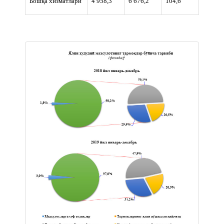
Бошқа хизматлари
4 958,3
6 676,2
104,6