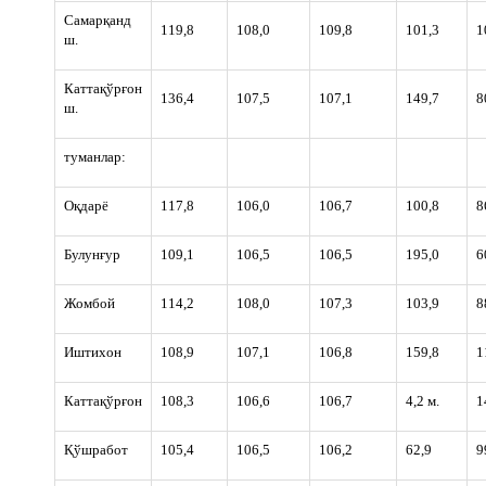
Самарқанд
119,8
108,0
109,8
101,3
1
ш.
Каттақўрғон
136,4
107,5
107,1
149,7
8
ш.
туманлар:
Оқдарё
117,8
106,0
106,7
100,8
8
Булунғур
109,1
106,5
106,5
195,0
6
Жомбой
114,2
108,0
107,3
103,9
8
Иштихон
108,9
107,1
106,8
159,8
1
Каттақўрғон
108,3
106,6
106,7
4,2 м.
1
Қўшработ
105,4
106,5
106,2
62,9
9