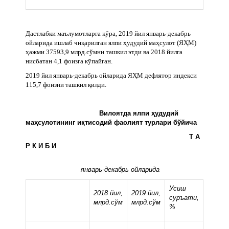
Дастлабки маълумотларга кўра, 2019 йил январь-декабрь
ойларида ишлаб чиқарилган ялпи ҳудудий маҳсулот (ЯҲМ)
ҳажми 37593,9 млрд.сўмни ташкил этди ва 2018 йилга
нисбатан 4,1 фоизга кўпайган.
2019 йил январь-декабрь ойларида ЯҲМ дефлятор индекси
115,7 фоизни ташкил қилди.
Вилоятда ялпи ҳудудий
маҳсулотининг иқтисодий фаолият турлари бўйича
Т А
Р К И Б И
январь-декабрь ойларида
Усиш
2018 йил,
2019 йил,
суръати,
млрд.сўм
млрд.сўм
%