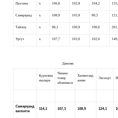
Пахтачи
х
106,8
102,8
104,2
155
Самарқанд
х
108,9
103,9
90,5
121
Тайлоқ
х
96,1
100,9
100,6
201
Ургут
х
107,7
103,0
102,6
149
Давоми
Чакана
Қурилиш
Хизматлар,
товар
Экспорт
И
ишлари
жами
айланмаси
Самарқанд
114,1
107,3
108,9
124,1
1
вилояти