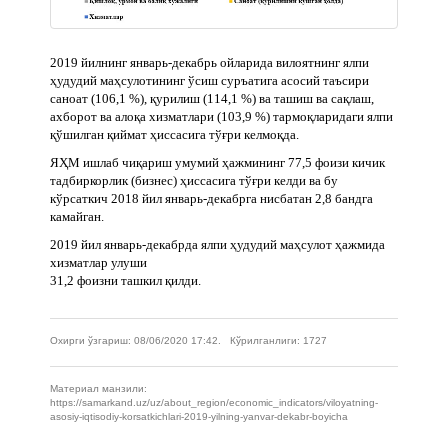
2019 йилнинг январь-декабрь ойларида вилоятнинг ялпи
ҳудудий маҳсулотининг ўсиш суръатига асосий таъсири
саноат (106,1 %), қурилиш (114,1 %) ва ташиш ва сақлаш,
ахборот ва алоқа хизматлари (103,9 %) тармоқларидаги ялпи
қўшилган қиймат ҳиссасига тўғри келмоқда.
ЯҲМ ишлаб чиқариш умумий ҳажмининг 77,5 фоизи кичик
тадбиркорлик (бизнес) ҳиссасига тўғри келди ва бу
кўрсаткич 2018 йил январь-декабрга нисбатан 2,8 бандга
камайган.
2019 йил январь-декабрда ялпи ҳудудий маҳсулот ҳажмида
хизматлар улуши
31,2 фоизни ташкил қилди.
Охирги ўзгариш: 08/06/2020 17:42. Кўрилганлиги: 1727
Материал манзили:
https://samarkand.uz/uz/about_region/economic_indicators/viloyatning-
asosiy-iqtisodiy-korsatkichlari-2019-yilning-yanvar-dekabr-boyicha