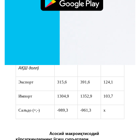
айланмаси
14514,1
14978,5
103,2
(млн.йўловчи-км)
Чакана товар
11123,1
13767,2
107,3
айланмаси
Хизматлар, жами
10043,5
12271,1
108,9
Ташқи савдо
айланмаси
(
млн.
1620,5
1744,5
107,7
АҚШ долл)
Экспорт
315,6
391,6
124,1
Импорт
1304,9
1352,9
103,7
Салъдо (+;-)
-989,3
-961,3
х
Асосий макроиқтисодий
кўрсаткичларнинг ўсиш суръатлари