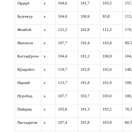
Оқдарё
х
104,6
101,7
103,5
157
Булунғур
х
104,0
100,9
93,8
115
Жомбой
х
121,2
102,8
112,3
170
Иштихон
х
107,7
102,4
103,8
99,5
Каттақўрғон
х
104,4
101,2
106,9
104
Қўшработ
х
116,7
102,9
102,6
148
Нарпай
х
113,7
101,8
101,9
109
Нуробод
х
107,7
103,7
105,0
106
Пайариқ
х
103,6
101,3
103,2
76,5
Пастдарғом
х
107,4
101,9
105,9
80,5