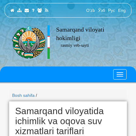
O‘zb
Ўзб
Рус
Eng
Samarqand viloyati
hokimligi
rasmiy veb-sayti
Bosh sahifa
/
Samarqand viloyatida
ichimlik va oqova suv
xizmatlari tariflari