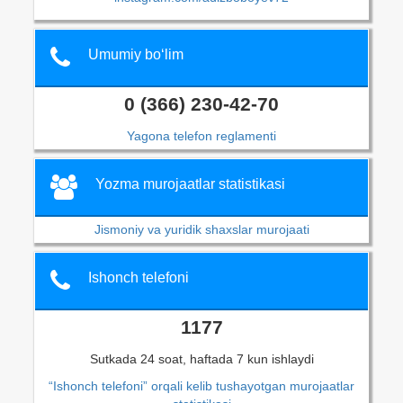
Umumiy bo‘lim
0 (366) 230-42-70
Yagona telefon reglamenti
Yozma murojaatlar statistikasi
Jismoniy va yuridik shaxslar murojaati
Ishonch telefoni
1177
Sutkada 24 soat, haftada 7 kun ishlaydi
“Ishonch telefoni” orqali kelib tushayotgan murojaatlar