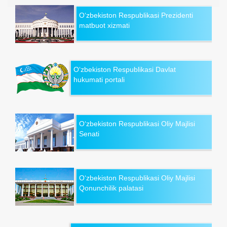
O‘zbekiston Respublikasi Prezidenti
matbuot xizmati
O‘zbekiston Respublikasi Davlat
hukumati portali
O‘zbekiston Respublikasi Oliy Majlisi
Senati
O‘zbekiston Respublikasi Oliy Majlisi
Qonunchilik palatasi