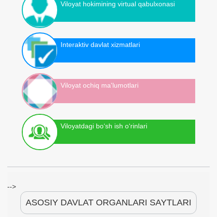
Viloyat hokimining virtual qabulxonasi
Interaktiv davlat xizmatlari
Viloyat ochiq ma'lumotlari
Viloyatdagi bo‘sh ish o‘rinlari
-->
ASOSIY DAVLAT ORGANLARI SAYTLARI