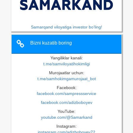
Samarqand viloyatiga investor bo‘ling!
Bizni kuzatib boring
Yangiliklar kanali:
t.me/samviloyatihokimligi
Murojaatlar uchun:
t.me/samhokimgamurojaat_bot
Facebook:
facebook.com/sampressservice
facebook.com/adizboboyev
YouTube:
youtube.com/@Samarkand
Instagram:
instagram.com/adizboboyev72