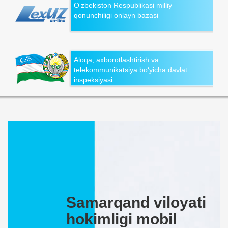
O‘zbekiston Respublikasi milliy
qonunchiligi onlayn bazasi
Aloqa, axborotlashtirish va
telekommunikatsiya bo‘yicha davlat
inspeksiyasi
Samarqand viloyati
hokimligi mobil