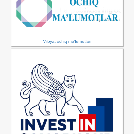
Viloyat ochiq ma'lumotlari