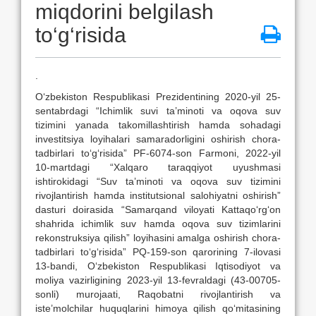
miqdorini belgilash
to‘g‘risida
.
O‘zbekiston Respublikasi Prezidentining 2020-yil 25-
sentabrdagi “Ichimlik suvi ta’minoti va oqova suv
tizimini yanada takomillashtirish hamda sohadagi
investitsiya loyihalari samaradorligini oshirish chora-
tadbirlari to‘g‘risida” PF-6074-son Farmoni, 2022-yil
10-martdagi “Xalqaro taraqqiyot uyushmasi
ishtirokidagi “Suv ta’minoti va oqova suv tizimini
rivojlantirish hamda institutsional salohiyatni oshirish”
dasturi doirasida “Samarqand viloyati Kattaqo‘rg‘on
shahrida ichimlik suv hamda oqova suv tizimlarini
rekonstruksiya qilish” loyihasini amalga oshirish chora-
tadbirlari to‘g‘risida” PQ-159-son qarorining 7-ilovasi
13-bandi, O‘zbekiston Respublikasi Iqtisodiyot va
moliya vazirligining 2023-yil 13-fevraldagi (43-00705-
sonli) murojaati, Raqobatni rivojlantirish va
iste’molchilar huquqlarini himoya qilish qo‘mitasining