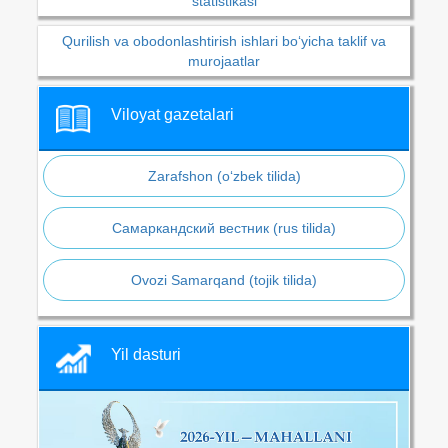
statistikasi
Qurilish va obodonlashtirish ishlari bo‘yicha taklif va
murojaatlar
Viloyat gazetalari
Zarafshon (o‘zbek tilida)
Самаркандский вестник (rus tilida)
Ovozi Samarqand (tojik tilida)
Yil dasturi