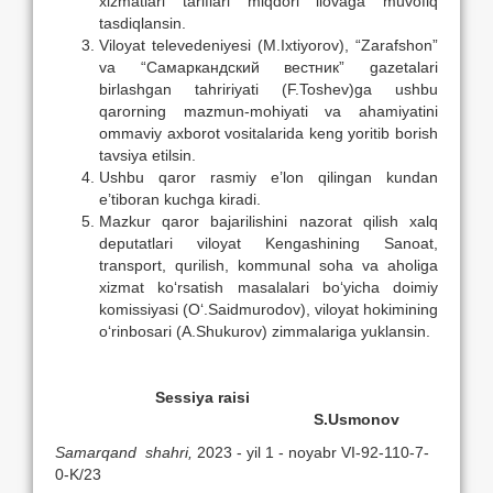
xizmatlari tariflari miqdori ilovaga muvofiq
tasdiqlansin.
Viloyat televedeniyesi (M.Ixtiyorov), “Zarafshon”
va “Самаркандский вестник” gazetalari
birlashgan tahririyati (F.Toshev)ga ushbu
qarorning mazmun-mohiyati va ahamiyatini
ommaviy axborot vositalarida keng yoritib borish
tavsiya etilsin.
Ushbu qaror rasmiy e’lon qilingan kundan
e’tiboran kuchga kiradi.
Mazkur qaror bajarilishini nazorat qilish xalq
deputatlari viloyat Kengashining Sanoat,
transport, qurilish, kommunal soha va aholiga
xizmat ko‘rsatish masalalari bo‘yicha doimiy
komissiyasi (O‘.Saidmurodov), viloyat hokimining
o‘rinbosari (A.Shukurov) zimmalariga yuklansin.
Sessiya
raisi
S.Usmonov
Samarqand shahri,
2023 - yil 1 - noyabr
VI-92-110-7-
0-K/23