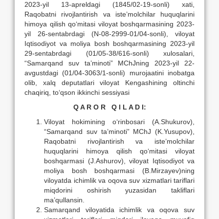
2023-yil 13-apreldagi (1845/02-19-sonli) xati,
Raqobatni rivojlantirish va iste’molchilar huquqlarini
himoya qilish qo‘mitasi viloyat boshqarmasining 2023-
yil 26-sentabrdagi (N-08-2999-01/04-sonli), viloyat
Iqtisodiyot va moliya bosh boshqarmasining 2023-yil
29-sentabrdagi (01/05-38/616-sonli) xulosalari,
“Samarqand suv ta’minoti” MChJning 2023-yil 22-
avgustdagi (01/04-3063/1-sonli) murojaatini inobatga
olib, xalq deputatlari viloyat Kengashining oltinchi
chaqiriq, to‘qson ikkinchi sessiyasi
Q A R O R Q I L A D I:
Viloyat hokimining o‘rinbosari (A.Shukurov),
“Samarqand suv ta’minoti” MChJ (K.Yusupov),
Raqobatni rivojlantirish va iste’molchilar
huquqlarini himoya qilish qo‘mitasi viloyat
boshqarmasi (J.Ashurov), viloyat Iqtisodiyot va
moliya bosh boshqarmasi (B.Mirzayev)ning
viloyatda ichimlik va oqova suv xizmatlari tariflari
miqdorini oshirish yuzasidan takliflari
ma’qullansin.
Samarqand viloyatida ichimlik va oqova suv