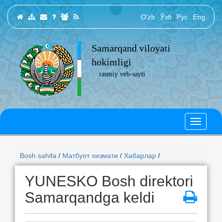
O‘zb
Ўзб
Рус
Eng
Samarqand viloyati
hokimligi
rasmiy veb-sayti
Bosh sahifa
/
Матбуот хизмати
/
Хабарлар
/
YUNESKO Bosh direktori
Samarqandga keldi