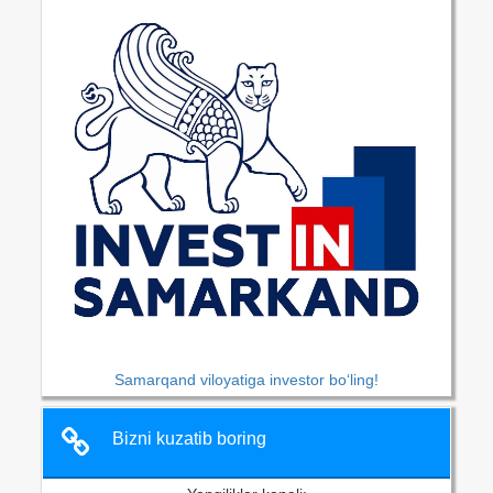
Samarqand viloyatiga investor bo‘ling!
Bizni kuzatib boring