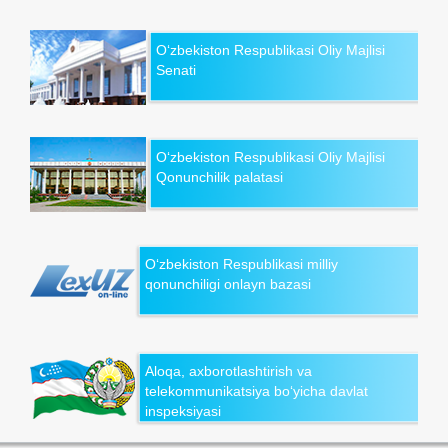
O‘zbekiston Respublikasi Oliy Majlisi
Senati
O‘zbekiston Respublikasi Oliy Majlisi
Qonunchilik palatasi
O‘zbekiston Respublikasi milliy
qonunchiligi onlayn bazasi
Aloqa, axborotlashtirish va
telekommunikatsiya bo‘yicha davlat
inspeksiyasi