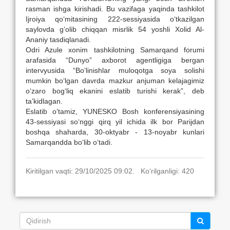
rasman ishga kirishadi. Bu vazifaga yaqinda tashkilot
Ijroiya qo‘mitasining 222-sessiyasida o‘tkazilgan
saylovda g‘olib chiqqan misrlik 54 yoshli Xolid Al-
Ananiy tasdiqlanadi.
Odri Azule xonim tashkilotning Samarqand forumi
arafasida “Dunyo” axborot agentligiga bergan
intervyusida “Bo‘linishlar muloqotga soya solishi
mumkin bo‘lgan davrda mazkur anjuman kelajagimiz
o‘zaro bog‘liq ekanini eslatib turishi kerak”, deb
ta’kidlagan.
Eslatib o‘tamiz, YUNESKO Bosh konferensiyasining
43-sessiyasi so‘nggi qirq yil ichida ilk bor Parijdan
boshqa shaharda, 30-oktyabr - 13-noyabr kunlari
Samarqandda bo‘lib o‘tadi.
Kiritilgan vaqti: 29/10/2025 09:02. Ko‘rilganligi: 420