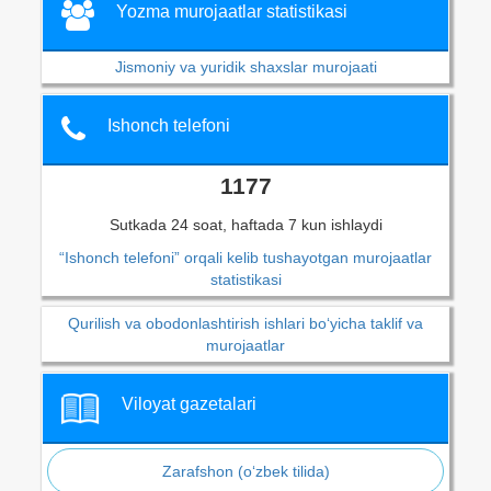
Yozma murojaatlar statistikasi
Jismoniy va yuridik shaxslar murojaati
Ishonch telefoni
1177
Sutkada 24 soat, haftada 7 kun ishlaydi
“Ishonch telefoni” orqali kelib tushayotgan murojaatlar
statistikasi
Qurilish va obodonlashtirish ishlari bo‘yicha taklif va
murojaatlar
Viloyat gazetalari
Zarafshon (o‘zbek tilida)