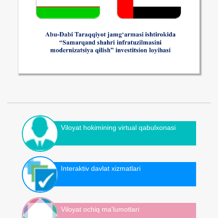
Viloyat hokimining virtual qabulxonasi
Interaktiv davlat xizmatlari
Viloyat ochiq ma'lumotlari