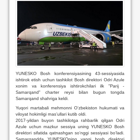
YUNESKO Bosh konferensiyasining 43-sessiyasida
ishtirok etish uchun tashkilot Bosh direktori Odri Azule
xonim va konferensiya ishtirokchilari ilk "Parij -
Samarqand" charter reysi bilan bugun tongda
Samarqand shahriga keldi.
Yuqori martabali mehmonni O‘zbekiston hukumati va
viloyat hokimligi mas’ullari kutib oldi.
2017-yildan buyon tashkilotga rahbarlik qilgan Odri
Azule uchun mazkur sessiya uning YUNESKO Bosh
direktori sifatida qatnashgan so‘nggi sessiyasi bo‘ladi.
Samarqandda YUNESKOning yangi bosh direktori