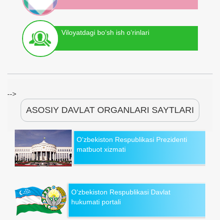
Viloyatdagi bo‘sh ish o‘rinlari
-->
ASOSIY DAVLAT ORGANLARI SAYTLARI
O‘zbekiston Respublikasi Prezidenti
matbuot xizmati
O‘zbekiston Respublikasi Davlat
hukumati portali