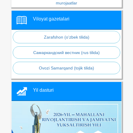
murojaatlar
Viloyat gazetalari
Zarafshon (o‘zbek tilida)
Самаркандский вестник (rus tilida)
Ovozi Samarqand (tojik tilida)
Yil dasturi