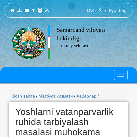
O‘zb
Ўзб
Рус
Eng
Samarqand viloyati
hokimligi
rasmiy veb-sayti
Bosh sahifa
/
Матбуот хизмати
/
Хабарлар
/
Yoshlarni vatanparvarlik
ruhida tarbiyalash
masalasi muhokama