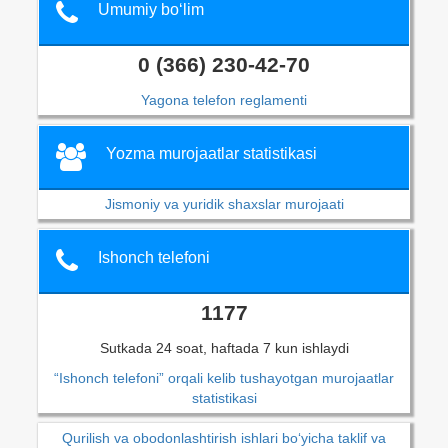
Umumiy bo‘lim
0 (366) 230-42-70
Yagona telefon reglamenti
Yozma murojaatlar statistikasi
Jismoniy va yuridik shaxslar murojaati
Ishonch telefoni
1177
Sutkada 24 soat, haftada 7 kun ishlaydi
“Ishonch telefoni” orqali kelib tushayotgan murojaatlar
statistikasi
Qurilish va obodonlashtirish ishlari bo‘yicha taklif va