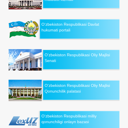
O‘zbekiston Respublikasi Davlat
hukumati portali
O‘zbekiston Respublikasi Oliy Majlisi
Senati
O‘zbekiston Respublikasi Oliy Majlisi
Qonunchilik palatasi
O‘zbekiston Respublikasi milliy
qonunchiligi onlayn bazasi