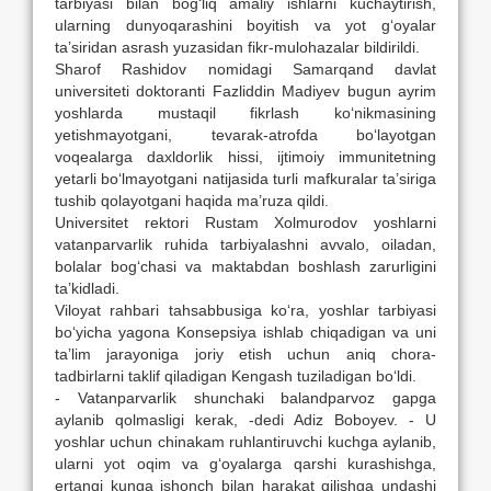
tarbiyasi bilan bog‘liq amaliy ishlarni kuchaytirish,
ularning dunyoqarashini boyitish va yot g‘oyalar
ta’siridan asrash yuzasidan fikr-mulohazalar bildirildi.
Sharof Rashidov nomidagi Samarqand davlat
universiteti doktoranti Fazliddin Madiyev bugun ayrim
yoshlarda mustaqil fikrlash ko‘nikmasining
yetishmayotgani, tevarak-atrofda bo‘layotgan
voqealarga daxldorlik hissi, ijtimoiy immunitetning
yetarli bo‘lmayotgani natijasida turli mafkuralar ta’siriga
tushib qolayotgani haqida ma’ruza qildi.
Universitet rektori Rustam Xolmurodov yoshlarni
vatanparvarlik ruhida tarbiyalashni avvalo, oiladan,
bolalar bog‘chasi va maktabdan boshlash zarurligini
ta’kidladi.
Viloyat rahbari tahsabbusiga ko‘ra, yoshlar tarbiyasi
bo‘yicha yagona Konsepsiya ishlab chiqadigan va uni
ta’lim jarayoniga joriy etish uchun aniq chora-
tadbirlarni taklif qiladigan Kengash tuziladigan bo‘ldi.
- Vatanparvarlik shunchaki balandparvoz gapga
aylanib qolmasligi kerak, -dedi Adiz Boboyev. - U
yoshlar uchun chinakam ruhlantiruvchi kuchga aylanib,
ularni yot oqim va g‘oyalarga qarshi kurashishga,
ertangi kunga ishonch bilan harakat qilishga undashi