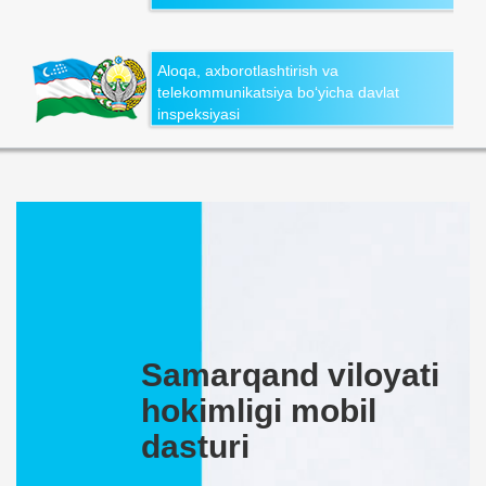
Aloqa, axborotlashtirish va
telekommunikatsiya bo‘yicha davlat
inspeksiyasi
Samarqand viloyati
hokimligi mobil
dasturi