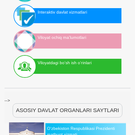
Interaktiv davlat xizmatlari
Viloyat ochiq ma'lumotlari
Viloyatdagi bo‘sh ish o‘rinlari
-->
ASOSIY DAVLAT ORGANLARI SAYTLARI
O‘zbekiston Respublikasi Prezidenti
matbuot xizmati