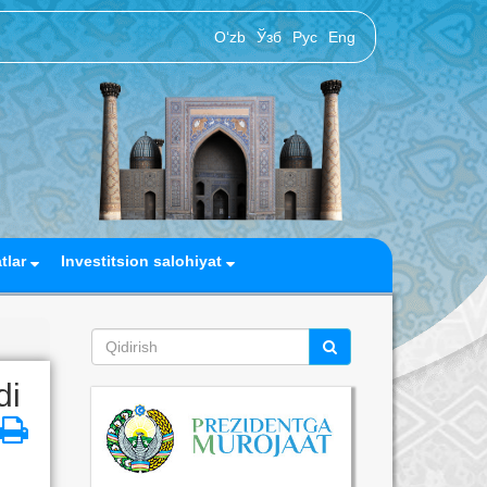
O‘zb
Ўзб
Рус
Eng
atlar
Investitsion salohiyat
di