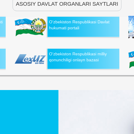
ASOSIY DAVLAT ORGANLARI SAYTLARI
ti
O‘zbekiston Respublikasi Davlat
hukumati portali
O‘zbekiston Respublikasi milliy
qonunchiligi onlayn bazasi