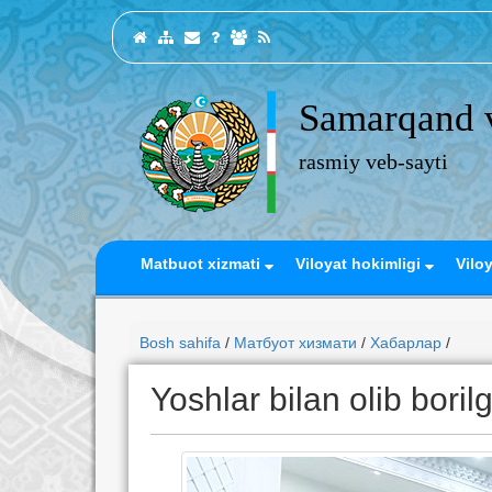
Samarqand v
rasmiy veb-sayti
Matbuot xizmati
Viloyat hokimligi
Vilo
Bosh sahifa
/
Матбуот хизмати
/
Хабарлар
/
Yoshlar bilan olib boril