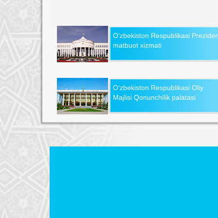
O‘zbekiston Respublikasi Preziden
matbuot xizmati
O‘zbekiston Respublikasi Oliy
Majlisi Qonunchilik palatasi