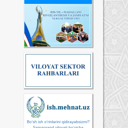
Bo‘sh ish o‘rinlarini qidirayabsizmi?
Samarqand viloyati bo‘yicha