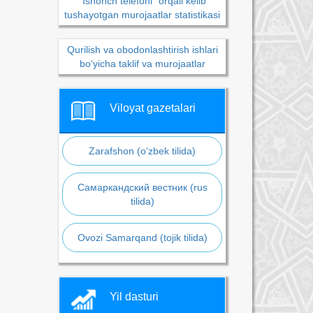
“Ishonch telefoni” orqali kelib
tushayotgan murojaatlar statistikasi
Qurilish va obodonlashtirish ishlari
bo‘yicha taklif va murojaatlar
Viloyat gazetalari
Zarafshon (o‘zbek tilida)
Самаркандский вестник (rus
tilida)
Ovozi Samarqand (tojik tilida)
Yil dasturi