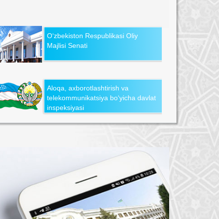
O‘zbekiston Respublikasi Oliy
Majlisi Senati
Aloqa, axborotlashtirish va
telekommunikatsiya bo‘yicha davlat
inspeksiyasi