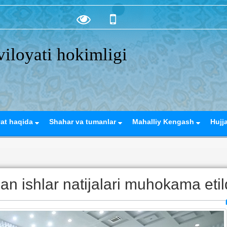
iloyati hokimligi
yat haqida
Shahar va tumanlar
Mahalliy Kengash
Hujj
gan ishlar natijalari muhokama etil