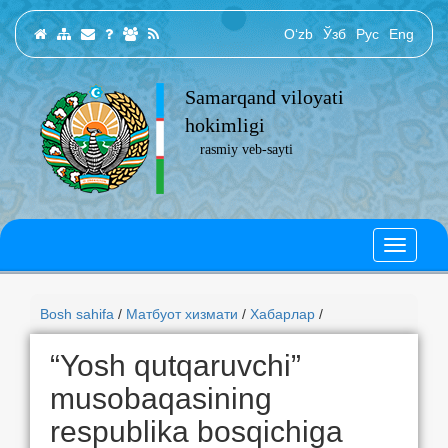
O‘zb
Ўзб
Рус
Eng
Samarqand viloyati
hokimligi
rasmiy veb-sayti
Bosh sahifa
/
Матбуот хизмати
/
Хабарлар
/
“Yosh qutqaruvchi”
musobaqasining
respublika bosqichiga