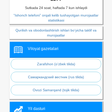
Sutkada 24 soat, haftada 7 kun ishlaydi
“Ishonch telefoni” orqali kelib tushayotgan murojaatlar
statistikasi
Qurilish va obodonlashtirish ishlari bo‘yicha taklif va
murojaatlar
Viloyat gazetalari
Zarafshon (o‘zbek tilida)
Самаркандский вестник (rus tilida)
Ovozi Samarqand (tojik tilida)
Yil dasturi