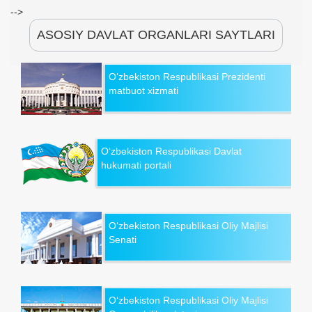
-->
ASOSIY DAVLAT ORGANLARI SAYTLARI
O‘zbekiston Respublikasi Prezidenti
matbuot xizmati
O‘zbekiston Respublikasi Davlat
hukumati portali
O‘zbekiston Respublikasi Oliy Majlisi
Senati
O‘zbekiston Respublikasi Oliy Majlisi