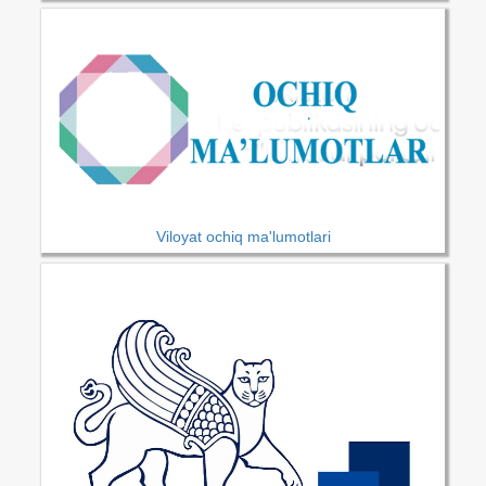
Viloyat ochiq ma'lumotlari