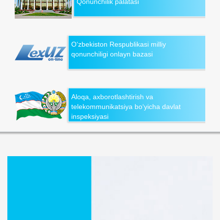
Qonunchilik palatasi
O‘zbekiston Respublikasi milliy
qonunchiligi onlayn bazasi
Aloqa, axborotlashtirish va
telekommunikatsiya bo‘yicha davlat
inspeksiyasi