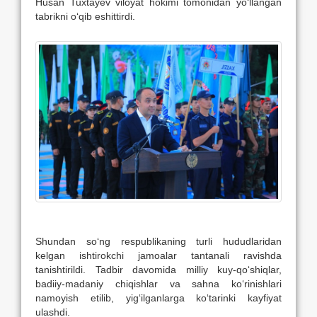
Husan Tuxtayev viloyat hokimi tomonidan yo‘llangan
tabrikni o‘qib eshittirdi.
Shundan so‘ng respublikaning turli hududlaridan
kelgan ishtirokchi jamoalar tantanali ravishda
tanishtirildi. Tadbir davomida milliy kuy-qo‘shiqlar,
badiiy-madaniy chiqishlar va sahna ko‘rinishlari
namoyish etilib, yig‘ilganlarga ko‘tarinki kayfiyat
ulashdi.