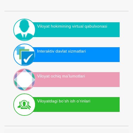
Viloyat hokimining virtual qabulxonasi
Interaktiv davlat xizmatlari
Viloyat ochiq ma'lumotlari
Viloyatdagi bo‘sh ish o‘rinlari