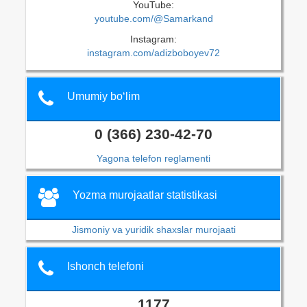
YouTube:
youtube.com/@Samarkand
Instagram:
instagram.com/adizboboyev72
Umumiy bo‘lim
0 (366) 230-42-70
Yagona telefon reglamenti
Yozma murojaatlar statistikasi
Jismoniy va yuridik shaxslar murojaati
Ishonch telefoni
1177