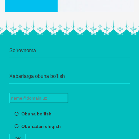
So‘rovnoma
Xabarlarga obuna bo‘lish
Obuna bo‘lish
Obunadan chiqish
OK