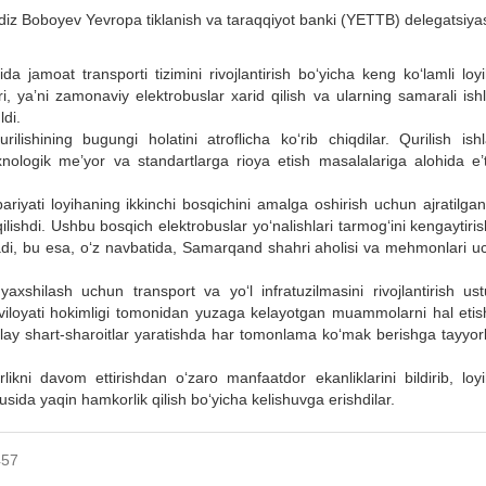
Adiz Boboyev Yevropa tiklanish va taraqqiyot banki (YETTB) delegatsiya
amoat transporti tizimini rivojlantirish boʻyicha keng koʻlamli loyi
ri, yaʼni zamonaviy elektrobuslar xarid qilish va ularning samarali ish
ldi.
ishining bugungi holatini atroflicha ko‘rib chiqdilar. Qurilish ishla
ologik me’yor va standartlarga rioya etish masalalariga alohida e’t
ariyati loyihaning ikkinchi bosqichini amalga oshirish uchun ajratilga
ishdi. Ushbu bosqich elektrobuslar yo‘nalishlari tarmog‘ini kengaytiri
utadi, bu esa, o‘z navbatida, Samarqand shahri aholisi va mehmonlari 
xshilash uchun transport va yo‘l infratuzilmasini rivojlantirish ust
 viloyati hokimligi tomonidan yuzaga kelayotgan muammolarni hal etis
lay shart-sharoitlar yaratishda har tomonlama ko‘mak berishga tayyorl
ni davom ettirishdan o‘zaro manfaatdor ekanliklarini bildirib, loyi
usida yaqin hamkorlik qilish bo‘yicha kelishuvga erishdilar.
457