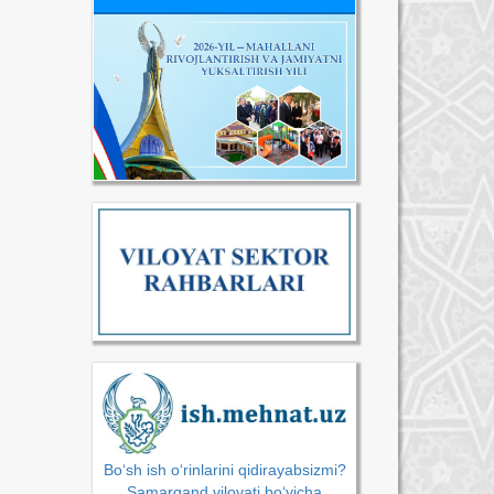
Bo‘sh ish o‘rinlarini qidirayabsizmi?
Samarqand viloyati bo‘yicha