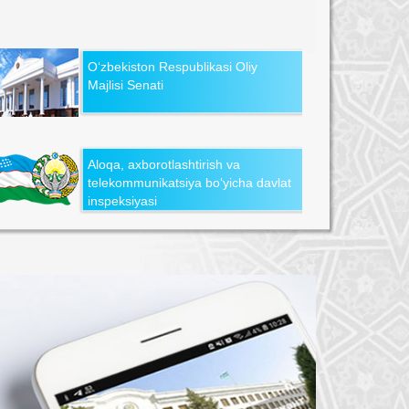
O‘zbekiston Respublikasi Oliy
Majlisi Senati
Aloqa, axborotlashtirish va
telekommunikatsiya bo‘yicha davlat
inspeksiyasi