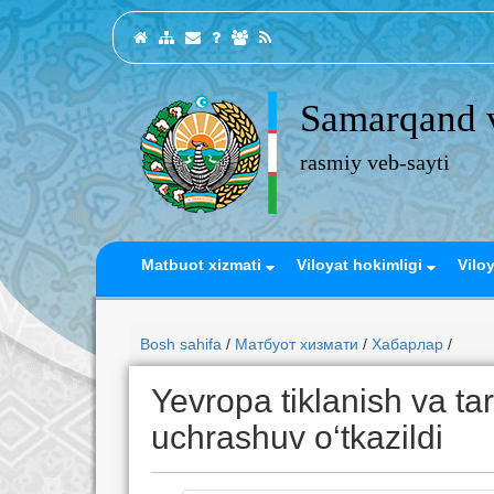
Samarqand v
rasmiy veb-sayti
Matbuot xizmati
Viloyat hokimligi
Vilo
Bosh sahifa
/
Матбуот хизмати
/
Хабарлар
/
Yevropa tiklanish va tar
uchrashuv o‘tkazildi