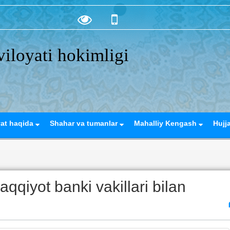
iloyati hokimligi
yat haqida
Shahar va tumanlar
Mahalliy Kengash
Hujj
aqqiyot banki vakillari bilan