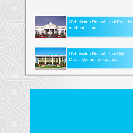
O‘zbekiston Respublikasi Preziden
matbuot xizmati
O‘zbekiston Respublikasi Oliy
Majlisi Qonunchilik palatasi