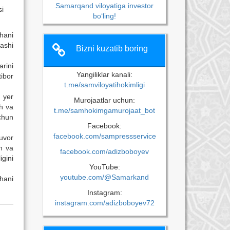
Samarqand viloyatiga investor
si
bo‘ling!
hani
lashi
Bizni kuzatib boring
rini
Yangiliklar kanali:
ibor
t.me/samviloyatihokimligi
n yer
Murojaatlar uchun:
sh va
t.me/samhokimgamurojaat_bot
uchun
Facebook:
facebook.com/sampressservice
uvor
h va
facebook.com/adizboboyev
igini
YouTube:
youtube.com/@Samarkand
hani
Instagram:
instagram.com/adizboboyev72