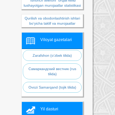
“Ishonch telefoni” orqali kelib
tushayotgan murojaatlar statistikasi
Qurilish va obodonlashtirish ishlari
bo‘yicha taklif va murojaatlar
Viloyat gazetalari
Zarafshon (o‘zbek tilida)
Самаркандский вестник (rus
tilida)
Ovozi Samarqand (tojik tilida)
Yil dasturi