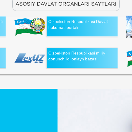
ASOSIY DAVLAT ORGANLARI SAYTLARI
ti
O‘zbekiston Respublikasi Davlat
hukumati portali
O‘zbekiston Respublikasi milliy
qonunchiligi onlayn bazasi