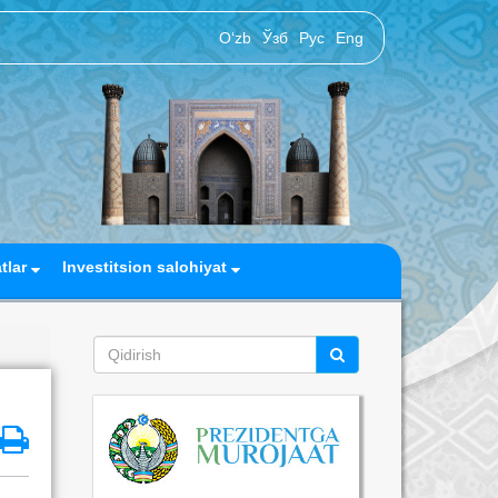
O‘zb
Ўзб
Рус
Eng
atlar
Investitsion salohiyat