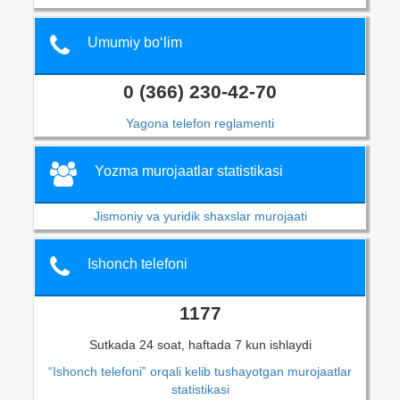
Umumiy bo‘lim
0 (366) 230-42-70
Yagona telefon reglamenti
Yozma murojaatlar statistikasi
Jismoniy va yuridik shaxslar murojaati
Ishonch telefoni
1177
Sutkada 24 soat, haftada 7 kun ishlaydi
“Ishonch telefoni” orqali kelib tushayotgan murojaatlar
statistikasi