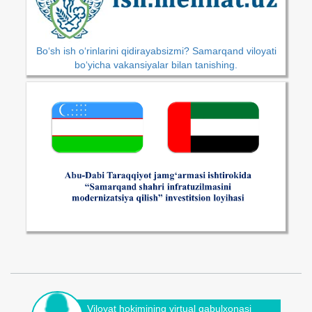
Bo‘sh ish o‘rinlarini qidirayabsizmi? Samarqand viloyati
bo‘yicha vakansiyalar bilan tanishing.
Viloyat hokimining virtual qabulxonasi