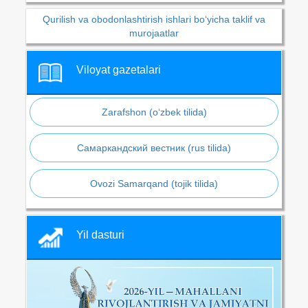
Qurilish va obodonlashtirish ishlari bo‘yicha taklif va
murojaatlar
Viloyat gazetalari
Zarafshon (o‘zbek tilida)
Самаркандский вестник (rus tilida)
Ovozi Samarqand (tojik tilida)
Yil dasturi