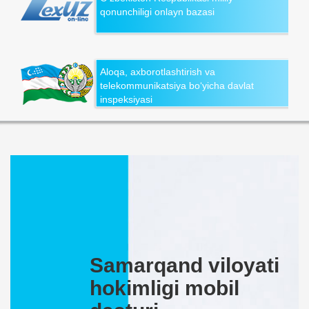
qonunchiligi onlayn bazasi
Aloqa, axborotlashtirish va
telekommunikatsiya bo‘yicha davlat
inspeksiyasi
Samarqand viloyati
hokimligi mobil