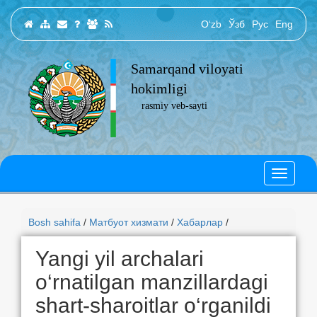
O‘zb
Ўзб
Рус
Eng
Samarqand viloyati
hokimligi
rasmiy veb-sayti
Bosh sahifa
/
Матбуот хизмати
/
Хабарлар
/
Yangi yil archalari
o‘rnatilgan manzillardagi
shart-sharoitlar o‘rganildi