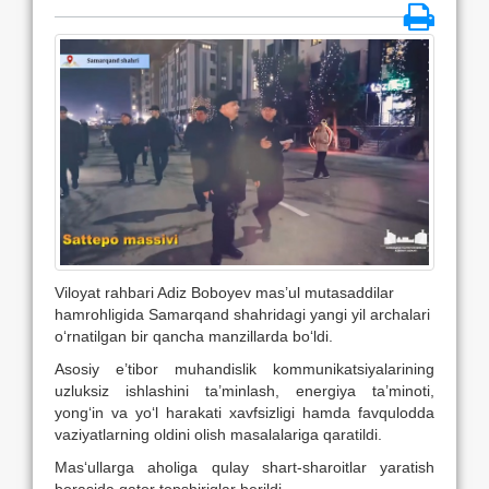
Viloyat rahbari Adiz Boboyev mas’ul mutasaddilar
hamrohligida Samarqand shahridagi yangi yil archalari
o‘rnatilgan bir qancha manzillarda bo‘ldi.
Asosiy e’tibor muhandislik kommunikatsiyalarining
uzluksiz ishlashini ta’minlash, energiya ta’minoti,
yong‘in va yo‘l harakati xavfsizligi hamda favqulodda
vaziyatlarning oldini olish masalalariga qaratildi.
Mas‘ullarga aholiga qulay shart-sharoitlar yaratish
borasida qator topshiriqlar berildi.