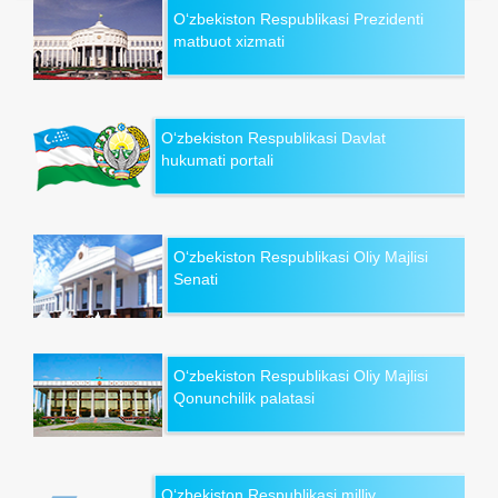
O‘zbekiston Respublikasi Prezidenti
matbuot xizmati
O‘zbekiston Respublikasi Davlat
hukumati portali
O‘zbekiston Respublikasi Oliy Majlisi
Senati
O‘zbekiston Respublikasi Oliy Majlisi
Qonunchilik palatasi
O‘zbekiston Respublikasi milliy