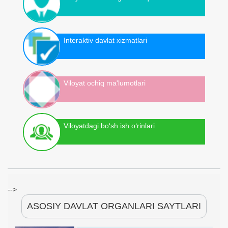
Interaktiv davlat xizmatlari
Viloyat ochiq ma'lumotlari
Viloyatdagi bo‘sh ish o‘rinlari
-->
ASOSIY DAVLAT ORGANLARI SAYTLARI