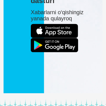
dasturi
Xabarlarni o‘qishingiz
yanada qulayroq