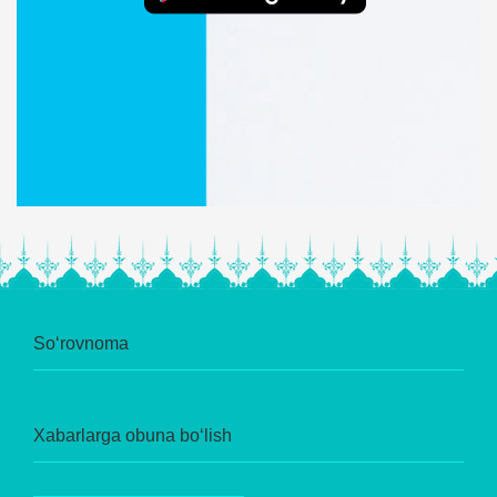
So‘rovnoma
Xabarlarga obuna bo‘lish