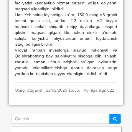
faoliyatini kengaytirib xizmat turlarini yo‘lga qo‘yishni
maqsad qilganligini bildirdi.
Lian Yebinning loyihasiga ko`ra, 150,0 ming.м3 granit
toshni qazib olib, undan 2.2 million. м2 tayyor
mahsulot ishlab chiqarib xorijiy davlatlarga eksport
qilishni maqsad qilgan. Bu uchun elektr ta’minoti,
soliqlar bo`yicha imtiyozlardan unumli foydalanish
istagi borligini bildirdi.
Viloyat rahbari investorga mavjud imkoniyat va
Qo`shrabotning boy salohiyatini hisobga olib ishlashi
zarurligi, tuman uchun istiqbolli bo`lgan loyihalarini
yanada takomillashtirishga qonun doirasida unga
yordam ko`rsatishga tayyor ekanligini bildirib o`tdi.
Oxirgi o‘zgarish: 22/02/2025 15:35. Ko‘rilganligi: 822