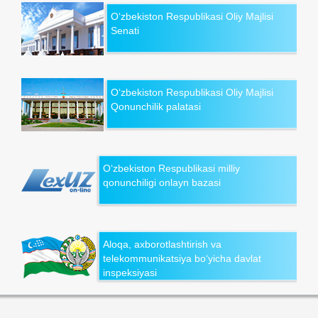
O‘zbekiston Respublikasi Oliy Majlisi
Senati
O‘zbekiston Respublikasi Oliy Majlisi
Qonunchilik palatasi
O‘zbekiston Respublikasi milliy
qonunchiligi onlayn bazasi
Aloqa, axborotlashtirish va
telekommunikatsiya bo‘yicha davlat
inspeksiyasi