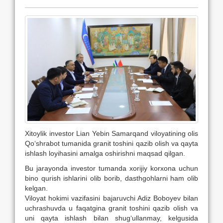
Xitoylik investor Lian Yebin Samarqand viloyatining olis
Qo‘shrabot tumanida granit toshini qazib olish va qayta
ishlash loyihasini amalga oshirishni maqsad qilgan.
Bu jarayonda investor tumanda xorijiy korxona uchun
bino qurish ishlarini olib borib, dasthgohlarni ham olib
kelgan.
Viloyat hokimi vazifasini bajaruvchi Adiz Boboyev bilan
uchrashuvda u faqatgina granit toshini qazib olish va
uni qayta ishlash bilan
shug‘ullanmay, kelgusida