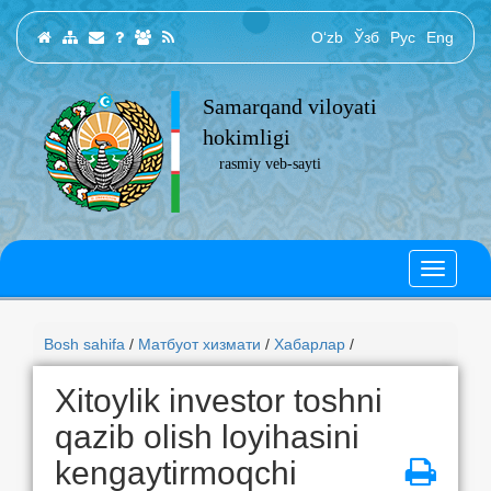
O‘zb
Ўзб
Рус
Eng
Samarqand viloyati
hokimligi
rasmiy veb-sayti
Bosh sahifa
/
Матбуот хизмати
/
Хабарлар
/
Xitoylik investor toshni
qazib olish loyihasini
kengaytirmoqchi