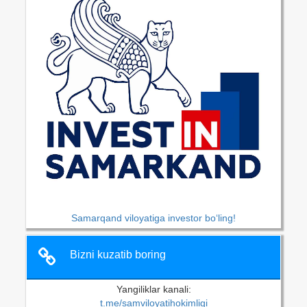
Samarqand viloyatiga investor bo‘ling!
Bizni kuzatib boring
Yangiliklar kanali:
t.me/samviloyatihokimligi