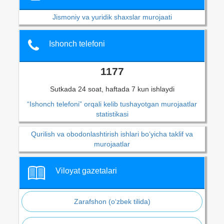
Jismoniy va yuridik shaxslar murojaati
Ishonch telefoni
1177
Sutkada 24 soat, haftada 7 kun ishlaydi
“Ishonch telefoni” orqali kelib tushayotgan murojaatlar
statistikasi
Qurilish va obodonlashtirish ishlari bo‘yicha taklif va
murojaatlar
Viloyat gazetalari
Zarafshon (o‘zbek tilida)