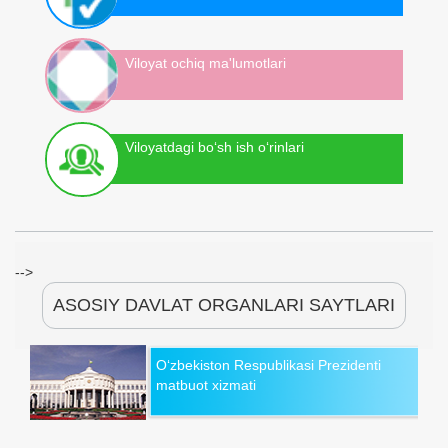
Viloyat ochiq ma'lumotlari
Viloyatdagi bo‘sh ish o‘rinlari
-->
ASOSIY DAVLAT ORGANLARI SAYTLARI
O‘zbekiston Respublikasi Prezidenti
matbuot xizmati