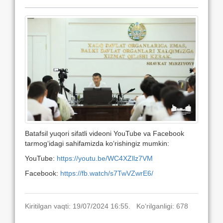
Batafsil yuqori sifatli videoni YouTube va Facebook
tarmog‘idagi sahifamizda ko‘rishingiz mumkin:
YouTube:
https://youtu.be/WC4XZllz7VM
Facebook:
https://fb.watch/s7TwVZwrE6/
Kiritilgan vaqti: 19/07/2024 16:55. Ko‘rilganligi: 678