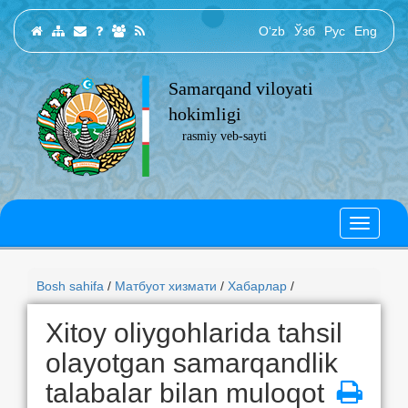
O‘zb
Ўзб
Рус
Eng
Samarqand viloyati
hokimligi
rasmiy veb-sayti
Bosh sahifa
/
Матбуот хизмати
/
Хабарлар
/
Xitoy oliygohlarida tahsil
olayotgan samarqandlik
talabalar bilan muloqot