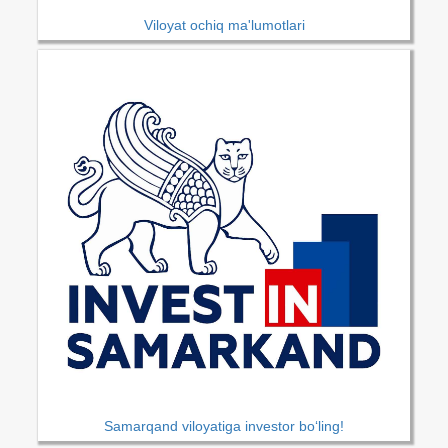
Viloyat ochiq ma'lumotlari
Samarqand viloyatiga investor bo‘ling!