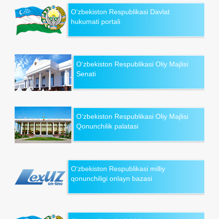
O‘zbekiston Respublikasi Davlat
hukumati portali
O‘zbekiston Respublikasi Oliy Majlisi
Senati
O‘zbekiston Respublikasi Oliy Majlisi
Qonunchilik palatasi
O‘zbekiston Respublikasi milliy
qonunchiligi onlayn bazasi