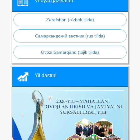
Viloyat gazetalari
Zarafshon (o‘zbek tilida)
Самаркандский вестник (rus tilida)
Ovozi Samarqand (tojik tilida)
Yil dasturi