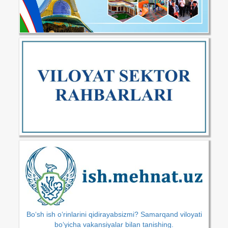
Bo‘sh ish o‘rinlarini qidirayabsizmi? Samarqand viloyati
bo‘yicha vakansiyalar bilan tanishing.