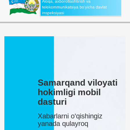
Aloqa, axborotlashtirish va
telekommunikatsiya bo‘yicha davlat
inspeksiyasi
Samarqand viloyati
hokimligi mobil
dasturi
Xabarlarni o‘qishingiz
yanada qulayroq