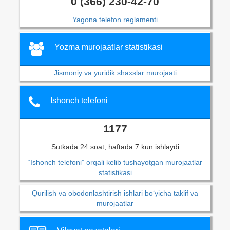
0 (366) 230-42-70
Yagona telefon reglamenti
Yozma murojaatlar statistikasi
Jismoniy va yuridik shaxslar murojaati
Ishonch telefoni
1177
Sutkada 24 soat, haftada 7 kun ishlaydi
“Ishonch telefoni” orqali kelib tushayotgan murojaatlar
statistikasi
Qurilish va obodonlashtirish ishlari bo‘yicha taklif va
murojaatlar