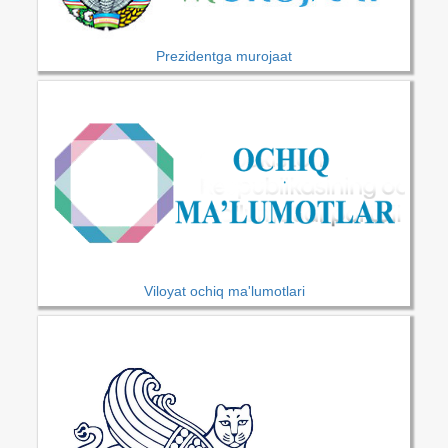
Prezidentga murojaat
Viloyat ochiq ma'lumotlari