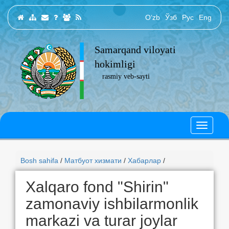
O‘zb
Ўзб
Рус
Eng
Samarqand viloyati
hokimligi
rasmiy veb-sayti
Bosh sahifa
/
Матбуот хизмати
/
Хабарлар
/
Xalqaro fond "Shirin"
zamonaviy ishbilarmonlik
markazi va turar joylar