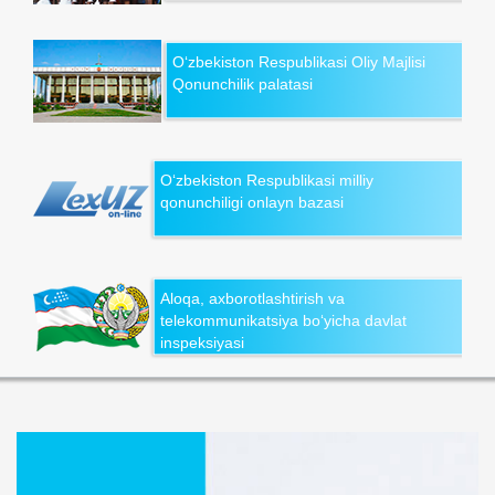
O‘zbekiston Respublikasi Oliy Majlisi
Qonunchilik palatasi
O‘zbekiston Respublikasi milliy
qonunchiligi onlayn bazasi
Aloqa, axborotlashtirish va
telekommunikatsiya bo‘yicha davlat
inspeksiyasi