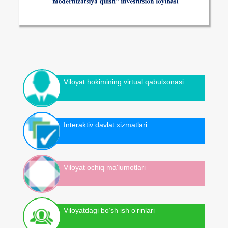
Viloyat hokimining virtual qabulxonasi
Interaktiv davlat xizmatlari
Viloyat ochiq ma'lumotlari
Viloyatdagi bo‘sh ish o‘rinlari