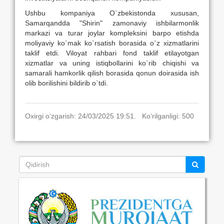
Ushbu kompaniya O`zbekistonda xususan,
Samarqandda "Shirin" zamonaviy ishbilarmonlik
markazi va turar joylar kompleksini barpo etishda
moliyaviy ko`mak ko`rsatish borasida o`z xizmatlarini
taklif etdi. Viloyat rahbari fond taklif etilayotgan
xizmatlar va uning istiqbollarini ko`rib chiqishi va
samarali hamkorlik qilish borasida qonun doirasida ish
olib borilishini bildirib o`tdi.
Oxirgi o‘zgarish: 24/03/2025 19:51. Ko‘rilganligi: 500