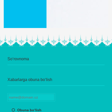
So‘rovnoma
Xabarlarga obuna bo‘lish
Obuna bo‘lish