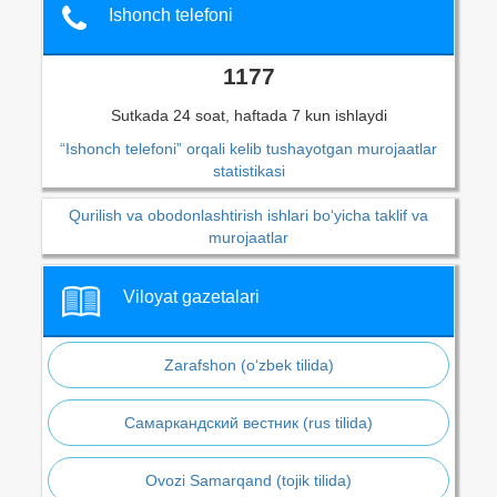
Ishonch telefoni
1177
Sutkada 24 soat, haftada 7 kun ishlaydi
“Ishonch telefoni” orqali kelib tushayotgan murojaatlar
statistikasi
Qurilish va obodonlashtirish ishlari bo‘yicha taklif va
murojaatlar
Viloyat gazetalari
Zarafshon (o‘zbek tilida)
Самаркандский вестник (rus tilida)
Ovozi Samarqand (tojik tilida)