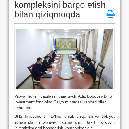
kompleksini barpo etish
bilan qiziqmoqda
Viloyat hokimi vazifasini bajaruvchi Adiz Boboyev BHS
Investment fondining Osiyo mintaqasi rahbari bilan
uchrashdi.
BHS Investment - ta'lim, ishlab chiqarish va tibbiyot
sohalarida moliyaviy xizmatlarni taklif qiluvchi
investitsiyalarni boshqarish kompaniyasidir.