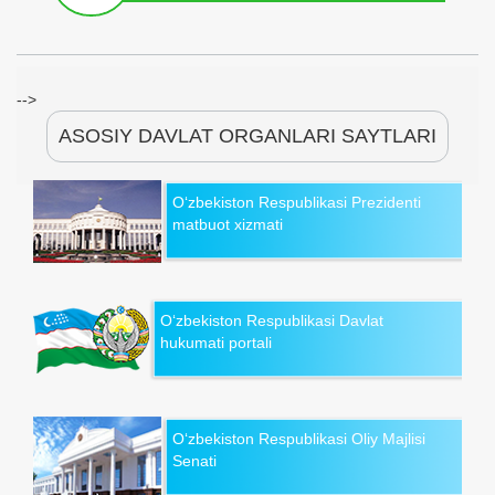
-->
ASOSIY DAVLAT ORGANLARI SAYTLARI
O‘zbekiston Respublikasi Prezidenti
matbuot xizmati
O‘zbekiston Respublikasi Davlat
hukumati portali
O‘zbekiston Respublikasi Oliy Majlisi
Senati