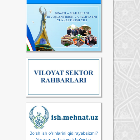
Bo‘sh ish o‘rinlarini qidirayabsizmi?
Samarqand viloyati bo‘yicha