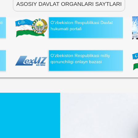
ASOSIY DAVLAT ORGANLARI SAYTLARI
ti
O‘zbekiston Respublikasi Davlat
hukumati portali
O‘zbekiston Respublikasi milliy
qonunchiligi onlayn bazasi