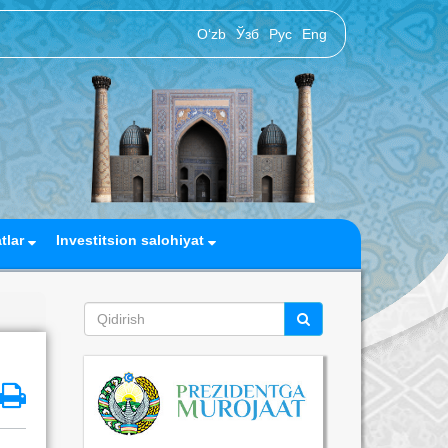
O‘zb
Ўзб
Рус
Eng
atlar
Investitsion salohiyat