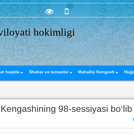
iloyati hokimligi
yat haqida
Shahar va tumanlar
Mahalliy Kengash
Hujj
t Kengashining 98-sessiyasi bo‘lib