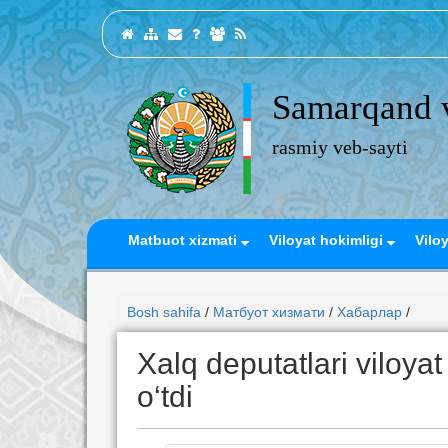
Samarqand v
rasmiy veb-sayti
Matbuot xizmati
Viloyat hokimligi
Vilo
Bosh sahifa
/
Матбуот хизмати
/
Хабарлар
/
Xalq deputatlari viloya
o‘tdi