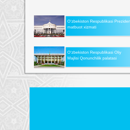
O‘zbekiston Respublikasi Preziden
matbuot xizmati
O‘zbekiston Respublikasi Oliy
Majlisi Qonunchilik palatasi