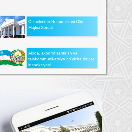
O‘zbekiston Respublikasi Oliy
Majlisi Senati
Aloqa, axborotlashtirish va
telekommunikatsiya bo‘yicha davlat
inspeksiyasi