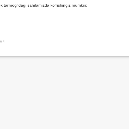
ok tarmog‘idagi sahifamizda ko‘rishingiz mumkin:
764