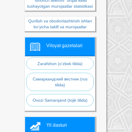
“Ishonch telefoni” orqali kelib
tushayotgan murojaatlar statistikasi
Qurilish va obodonlashtirish ishlari
bo‘yicha taklif va murojaatlar
Viloyat gazetalari
Zarafshon (o‘zbek tilida)
Самаркандский вестник (rus
tilida)
Ovozi Samarqand (tojik tilida)
Yil dasturi