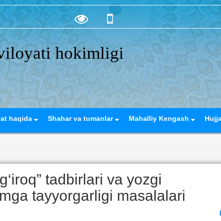
iloyati hokimligi
yat haqida
Shahar va tumanlar
Mahalliy Kengash
Hujj
‘iroq” tadbirlari va yozgi
ga tayyorgarligi masalalari