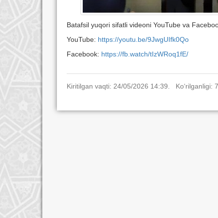
Batafsil yuqori sifatli videoni YouTube va Facebo
YouTube:
https://youtu.be/9JwgUIfk0Qo
Facebook:
https://fb.watch/tIzWRoq1fE/
Kiritilgan vaqti: 24/05/2026 14:39. Ko‘rilganligi: 