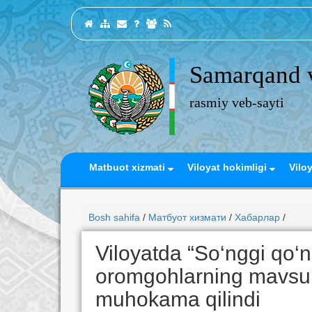
Samarqand v
rasmiy veb-sayti
Matbuot xizmati
Viloyat hokimligi
Vilo
Bosh sahifa
/
Матбуот хизмати
/
Хабарлар
/
Viloyatda “So‘nggi qo‘ng
oromgohlarning mavsum
muhokama qilindi