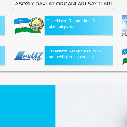
ASOSIY DAVLAT ORGANLARI SAYTLARI
ti
O‘zbekiston Respublikasi Davlat
hukumati portali
O‘zbekiston Respublikasi milliy
qonunchiligi onlayn bazasi