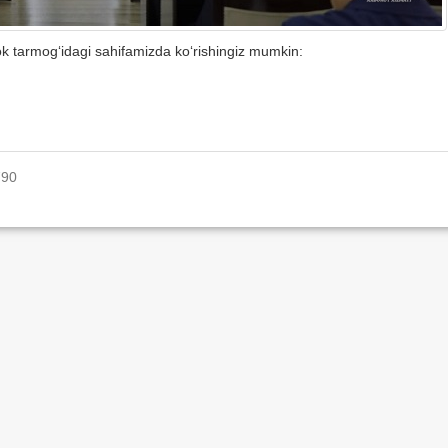
ok tarmog‘idagi sahifamizda ko‘rishingiz mumkin:
790