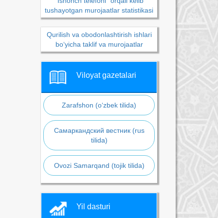
“Ishonch telefoni” orqali kelib
tushayotgan murojaatlar statistikasi
Qurilish va obodonlashtirish ishlari
bo‘yicha taklif va murojaatlar
Viloyat gazetalari
Zarafshon (o‘zbek tilida)
Самаркандский вестник (rus
tilida)
Ovozi Samarqand (tojik tilida)
Yil dasturi