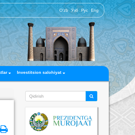
O‘zb
Ўзб
Рус
Eng
atlar
Investitsion salohiyat