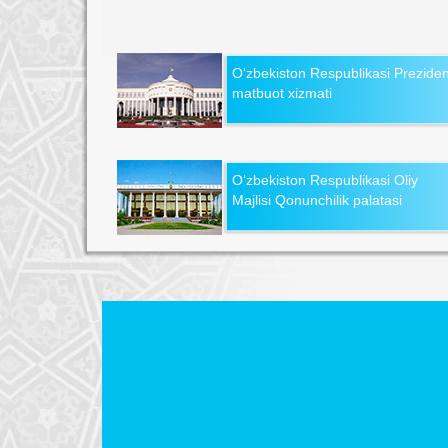
O‘zbekiston Respublikasi Preziden
matbuot xizmati
O‘zbekiston Respublikasi Oliy
Majlisi Qonunchilik palatasi