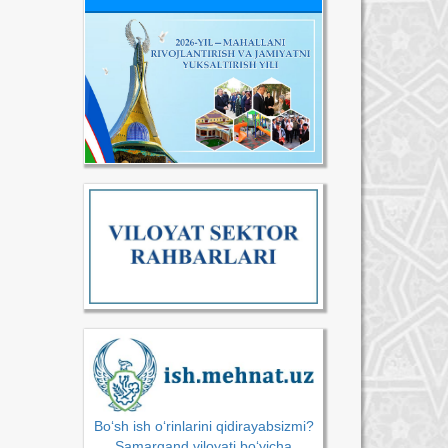
Bo‘sh ish o‘rinlarini qidirayabsizmi?
Samarqand viloyati bo‘yicha