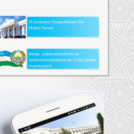
O‘zbekiston Respublikasi Oliy
Majlisi Senati
Aloqa, axborotlashtirish va
telekommunikatsiya bo‘yicha davlat
inspeksiyasi