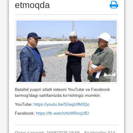
etmoqda
Batafsil yuqori sifatli videoni YouTube va Facebook
tarmog‘idagi sahifamizda ko‘rishingiz mumkin:
YouTube:
https://youtu.be/9JwgUIfk0Qo
Facebook:
https://fb.watch/tIzWRoq1fE/
Oxirgi o‘zgarish: 16/06/2025 19:59. Ko‘rilganligi: 514