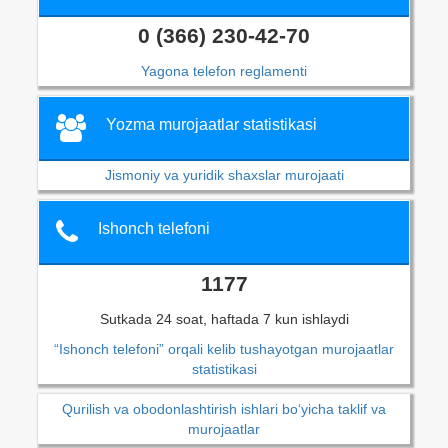
0 (366) 230-42-70
Yagona telefon reglamenti
Yozma murojaatlar statistikasi
Jismoniy va yuridik shaxslar murojaati
Ishonch telefoni
1177
Sutkada 24 soat, haftada 7 kun ishlaydi
“Ishonch telefoni” orqali kelib tushayotgan murojaatlar
statistikasi
Qurilish va obodonlashtirish ishlari bo‘yicha taklif va
murojaatlar