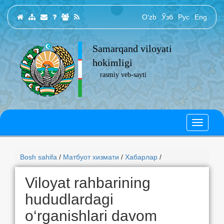
O‘zb
Ўзб
Рус
Eng
Samarqand viloyati
hokimligi
rasmiy veb-sayti
Bosh sahifa
/
Матбуот хизмати
/
Хабарлар
/
Viloyat rahbarining
hududlardagi
o‘rganishlari davom