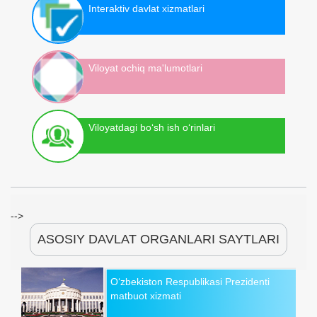
Interaktiv davlat xizmatlari
Viloyat ochiq ma'lumotlari
Viloyatdagi bo‘sh ish o‘rinlari
-->
ASOSIY DAVLAT ORGANLARI SAYTLARI
O‘zbekiston Respublikasi Prezidenti
matbuot xizmati