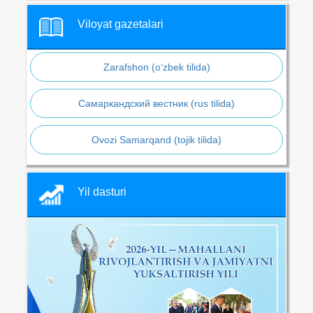
Viloyat gazetalari
Zarafshon (o‘zbek tilida)
Самаркандский вестник (rus tilida)
Ovozi Samarqand (tojik tilida)
Yil dasturi