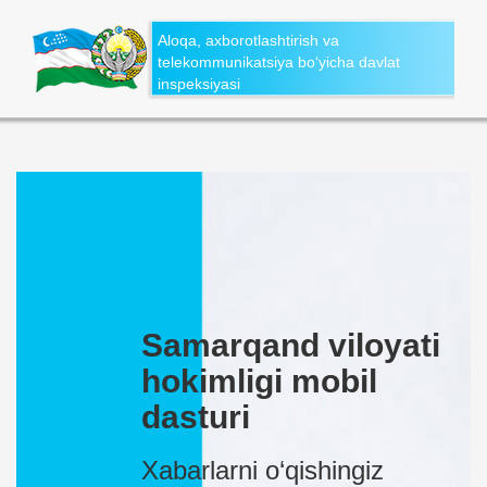
Aloqa, axborotlashtirish va
telekommunikatsiya bo‘yicha davlat
inspeksiyasi
Samarqand viloyati
hokimligi mobil
dasturi
Xabarlarni o‘qishingiz