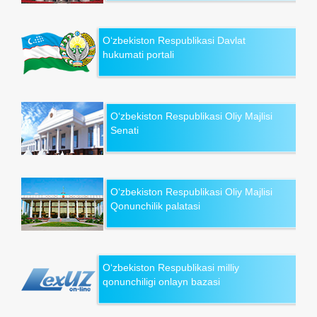
O‘zbekiston Respublikasi Davlat
hukumati portali
O‘zbekiston Respublikasi Oliy Majlisi
Senati
O‘zbekiston Respublikasi Oliy Majlisi
Qonunchilik palatasi
O‘zbekiston Respublikasi milliy
qonunchiligi onlayn bazasi