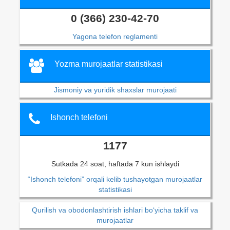
0 (366) 230-42-70
Yagona telefon reglamenti
Yozma murojaatlar statistikasi
Jismoniy va yuridik shaxslar murojaati
Ishonch telefoni
1177
Sutkada 24 soat, haftada 7 kun ishlaydi
“Ishonch telefoni” orqali kelib tushayotgan murojaatlar
statistikasi
Qurilish va obodonlashtirish ishlari bo‘yicha taklif va
murojaatlar