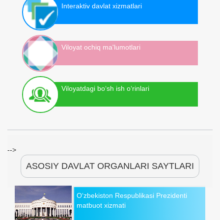
Interaktiv davlat xizmatlari
Viloyat ochiq ma'lumotlari
Viloyatdagi bo‘sh ish o‘rinlari
-->
ASOSIY DAVLAT ORGANLARI SAYTLARI
O‘zbekiston Respublikasi Prezidenti
matbuot xizmati