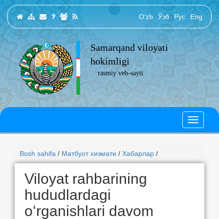
O‘zb
Ўзб
Рус
Eng
Samarqand viloyati
hokimligi
rasmiy veb-sayti
Bosh sahifa
/
Матбуот хизмати
/
Хабарлар
/
Viloyat rahbarining
hududlardagi
oʻrganishlari davom