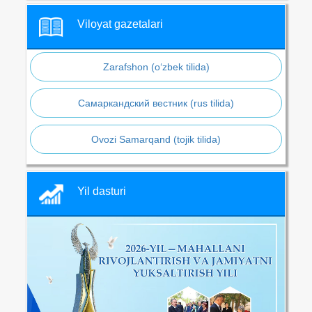
Viloyat gazetalari
Zarafshon (o‘zbek tilida)
Самаркандский вестник (rus tilida)
Ovozi Samarqand (tojik tilida)
Yil dasturi