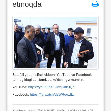
etmoqda
Batafsil yuqori sifatli videoni YouTube va Facebook
tarmog‘idagi sahifamizda ko‘rishingiz mumkin:
YouTube:
https://youtu.be/9JwgUIfk0Qo
Facebook:
https://fb.watch/tIzWRoq1fE/
Kiritilgan vaqti: 17/03/2025 16:49. Ko‘rilganligi: 408