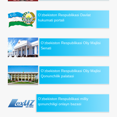
O‘zbekiston Respublikasi Davlat
hukumati portali
O‘zbekiston Respublikasi Oliy Majlisi
Senati
O‘zbekiston Respublikasi Oliy Majlisi
Qonunchilik palatasi
O‘zbekiston Respublikasi milliy
qonunchiligi onlayn bazasi