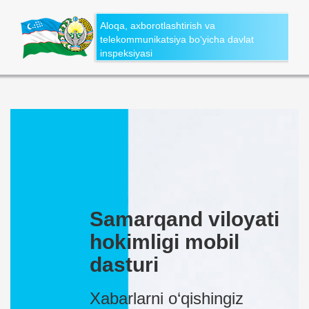
Aloqa, axborotlashtirish va
telekommunikatsiya bo‘yicha davlat
inspeksiyasi
Samarqand viloyati
hokimligi mobil
dasturi
Xabarlarni o‘qishingiz