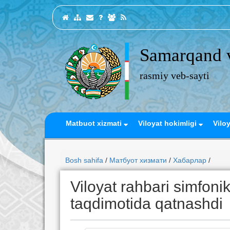
Samarqand v
rasmiy veb-sayti
Matbuot xizmati
Viloyat hokimligi
Vilo
Bosh sahifa
/
Матбуот хизмати
/
Хабарлар
/
Viloyat rahbari simfonik
taqdimotida qatnashdi