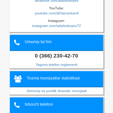
facebook.com/adizboboyev
YouTube:
youtube.com/@Samarkand
Instagram:
instagram.com/adizboboyev72
Umumiy bo‘lim
0 (366) 230-42-70
Yagona telefon reglamenti
Yozma murojaatlar statistikasi
Jismoniy va yuridik shaxslar murojaati
Ishonch telefoni