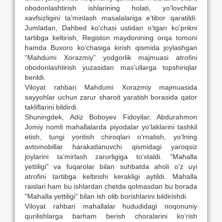
obodonlashtirish ishlarining holati, yo‘lovchilar
xavfsizligini ta’minlash masalalariga e’tibor qaratildi.
Jumladan, Dahbed ko‘chasi ustidan o‘tgan ko‘prikni
tartibga keltirish, Registon maydonining orqa tomoni
hamda Buxoro ko‘chasiga kirish qismida joylashgan
“Mahdumi Xorazmiy” yodgorlik majmuasi atrofini
obodonlashtirish yuzasidan mas’ullarga topshiriqlar
berildi.
Viloyat rahbari Mahdumi Xorazmiy majmuasida
sayyohlar uchun zarur sharoit yaratish borasida qator
takliflarini bildirdi.
Shuningdek, Adiz Boboyev Fidoyilar, Abdurahmon
Jomiy nomli mahallalarda piyodalar yo‘laklarini tashkil
etish, tungi yoritish chiroqlari o‘rnatish, yo‘lning
avtomobillar harakatlanuvchi qismidagi yaroqsiz
joylarini ta’mirlash zarurligiga to‘xtaldi. "Mahalla
yettiligi" va fuqarolar bilan suhbatda aholi o‘z uyi
atrofini tartibga keltirishi kerakligi aytildi. Mahalla
raislari ham bu ishlardan chetda qolmasdan bu borada
"Mahalla yettiligi" bilan ish olib borishlarini bildirishdi.
Viloyat rahbari mahallalar hududidagi noqonuniy
qurilishlarga barham berish choralarini ko‘rish