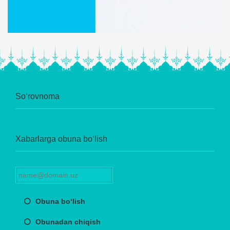
So‘rovnoma
Xabarlarga obuna bo‘lish
Obuna bo‘lish
Obunadan chiqish