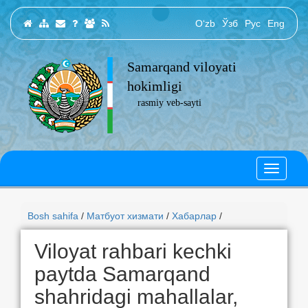
O‘zb
Ўзб
Рус
Eng
Samarqand viloyati
hokimligi
rasmiy veb-sayti
Bosh sahifa
/
Матбуот хизмати
/
Хабарлар
/
Viloyat rahbari kechki
paytda Samarqand
shahridagi mahallalar,