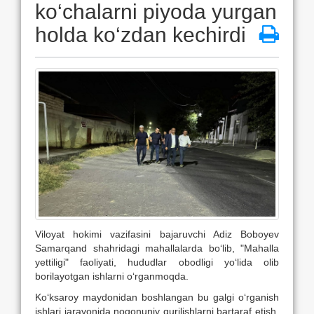
ko‘chalarni piyoda yurgan
holda ko‘zdan kechirdi
Viloyat hokimi vazifasini bajaruvchi Adiz Boboyev
Samarqand shahridagi mahallalarda bo‘lib, "Mahalla
yettiligi" faoliyati, hududlar obodligi yo‘lida olib
borilayotgan ishlarni o‘rganmoqda.
Ko‘ksaroy maydonidan boshlangan bu galgi o‘rganish
ishlari jarayonida noqonuniy qurilishlarni bartaraf etish,