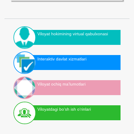
Viloyat hokimining virtual qabulxonasi
Interaktiv davlat xizmatlari
Viloyat ochiq ma'lumotlari
Viloyatdagi bo‘sh ish o‘rinlari