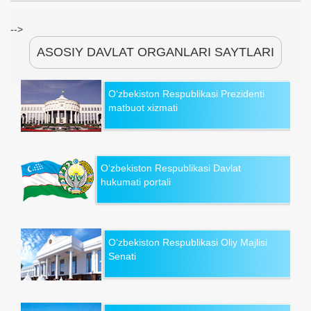
-->
ASOSIY DAVLAT ORGANLARI SAYTLARI
O‘zbekiston Respublikasi Prezidenti
matbuot xizmati
O‘zbekiston Respublikasi Davlat
hukumati portali
O‘zbekiston Respublikasi Oliy Majlisi
Senati