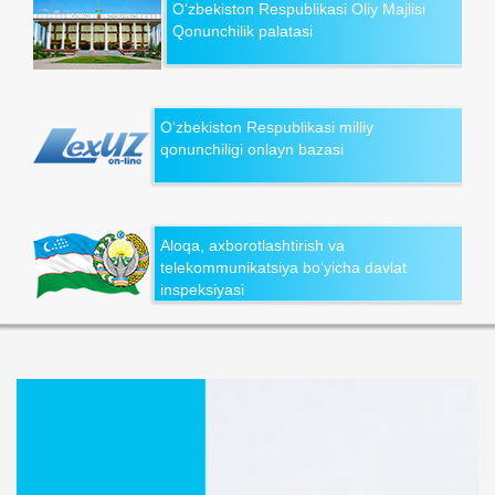
O‘zbekiston Respublikasi Oliy Majlisi
Qonunchilik palatasi
O‘zbekiston Respublikasi milliy
qonunchiligi onlayn bazasi
Aloqa, axborotlashtirish va
telekommunikatsiya bo‘yicha davlat
inspeksiyasi