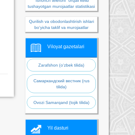
“Ishonch telefoni” orqali kelib
tushayotgan murojaatlar statistikasi
Qurilish va obodonlashtirish ishlari
bo‘yicha taklif va murojaatlar
Viloyat gazetalari
Zarafshon (o‘zbek tilida)
Самаркандский вестник (rus
tilida)
Ovozi Samarqand (tojik tilida)
Yil dasturi