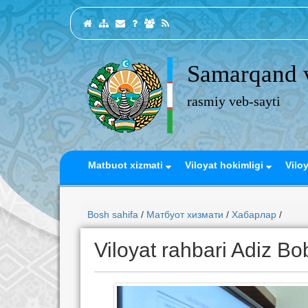
Samarqand v
rasmiy veb-sayti
Matbuot xizmati
Viloyat hokimligi
Vilo
Bosh sahifa
/
Матбуот хизмати
/
Хабарлар
/
Viloyat rahbari Adiz B