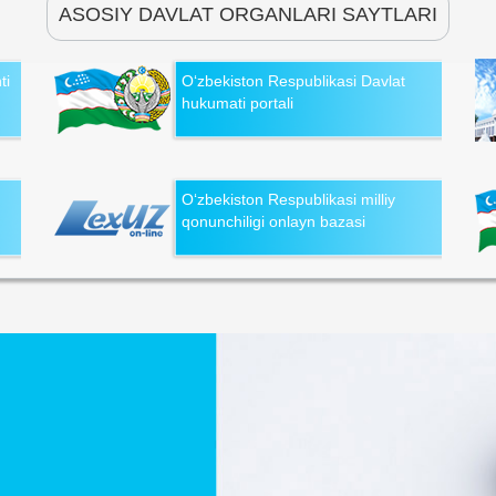
ASOSIY DAVLAT ORGANLARI SAYTLARI
ti
O‘zbekiston Respublikasi Davlat
hukumati portali
O‘zbekiston Respublikasi milliy
qonunchiligi onlayn bazasi