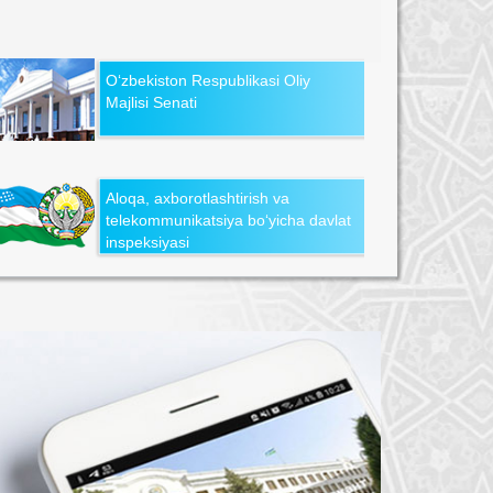
O‘zbekiston Respublikasi Oliy
Majlisi Senati
Aloqa, axborotlashtirish va
telekommunikatsiya bo‘yicha davlat
inspeksiyasi