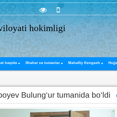
iloyati hokimligi
yat haqida
Shahar va tumanlar
Mahalliy Kengash
Hujj
oboyev Bulung‘ur tumanida bo‘ldi