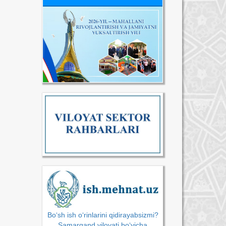
Bo‘sh ish o‘rinlarini qidirayabsizmi?
Samarqand viloyati bo‘yicha