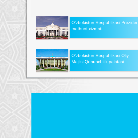
O‘zbekiston Respublikasi Preziden
matbuot xizmati
O‘zbekiston Respublikasi Oliy
Majlisi Qonunchilik palatasi