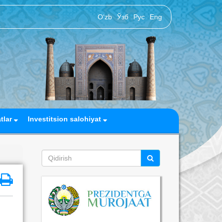
O‘zb
Ўзб
Рус
Eng
atlar
Investitsion salohiyat