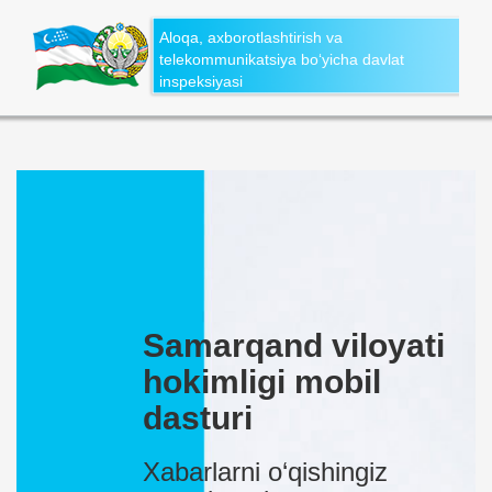
Aloqa, axborotlashtirish va
telekommunikatsiya bo‘yicha davlat
inspeksiyasi
Samarqand viloyati
hokimligi mobil
dasturi
Xabarlarni o‘qishingiz