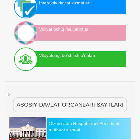
Interaktiv davlat xizmatlari
Viloyat ochiq ma'lumotlari
Viloyatdagi bo‘sh ish o‘rinlari
-->
ASOSIY DAVLAT ORGANLARI SAYTLARI
O‘zbekiston Respublikasi Prezidenti
matbuot xizmati