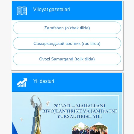
Viloyat gazetalari
Zarafshon (o‘zbek tilida)
Самаркандский вестник (rus tilida)
Ovozi Samarqand (tojik tilida)
Yil dasturi