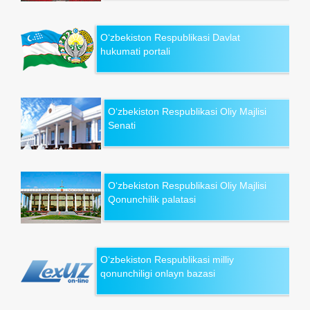
O‘zbekiston Respublikasi Davlat
hukumati portali
O‘zbekiston Respublikasi Oliy Majlisi
Senati
O‘zbekiston Respublikasi Oliy Majlisi
Qonunchilik palatasi
O‘zbekiston Respublikasi milliy
qonunchiligi onlayn bazasi