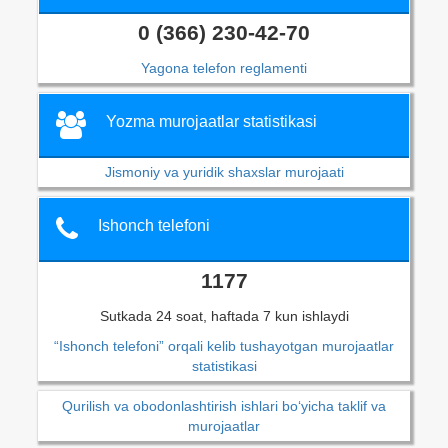
0 (366) 230-42-70
Yagona telefon reglamenti
Yozma murojaatlar statistikasi
Jismoniy va yuridik shaxslar murojaati
Ishonch telefoni
1177
Sutkada 24 soat, haftada 7 kun ishlaydi
“Ishonch telefoni” orqali kelib tushayotgan murojaatlar
statistikasi
Qurilish va obodonlashtirish ishlari bo‘yicha taklif va
murojaatlar