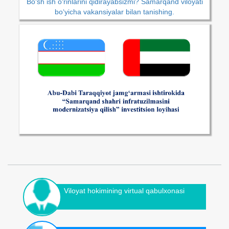
Bo‘sh ish o‘rinlarini qidirayabsizmi? Samarqand viloyati
bo‘yicha vakansiyalar bilan tanishing.
Viloyat hokimining virtual qabulxonasi