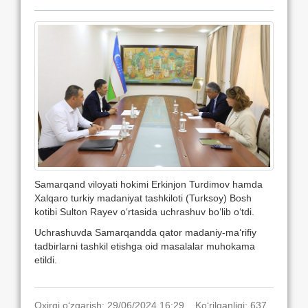
Samarqand viloyati hokimi Erkinjon Turdimov hamda
Xalqaro turkiy madaniyat tashkiloti (Turksoy) Bosh
kotibi Sulton Rayev o‘rtasida uchrashuv bo‘lib o‘tdi.
Uchrashuvda Samarqandda qator madaniy-ma‘rifiy
tadbirlarni tashkil etishga oid masalalar muhokama
etildi.
Oxirgi o‘zgarish: 29/06/2024 16:29. Ko‘rilganligi: 637