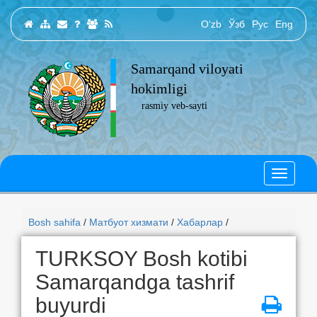
O‘zb
Ўзб
Рус
Eng
Samarqand viloyati
hokimligi
rasmiy veb-sayti
Bosh sahifa
/
Матбуот хизмати
/
Хабарлар
/
TURKSOY Bosh kotibi
Samarqandga tashrif
buyurdi