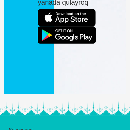
yanada qulayroq
So‘rovnoma