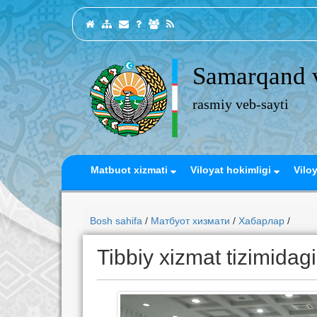
Samarqand v
rasmiy veb-sayti
Matbuot xizmati
Viloyat hokimligi
Vilo
Bosh sahifa
/
Матбуот хизмати
/
Хабарлар
/
Tibbiy xizmat tizimid