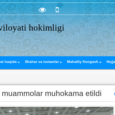
iloyati hokimligi
yat haqida
Shahar va tumanlar
Mahalliy Kengash
Hujj
agi muammolar muhokama etildi