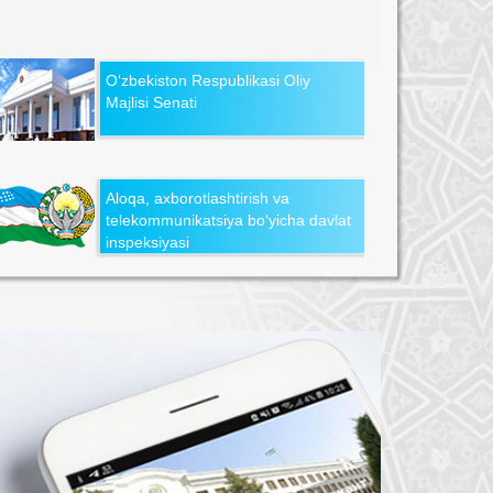
O‘zbekiston Respublikasi Oliy
Majlisi Senati
Aloqa, axborotlashtirish va
telekommunikatsiya bo‘yicha davlat
inspeksiyasi