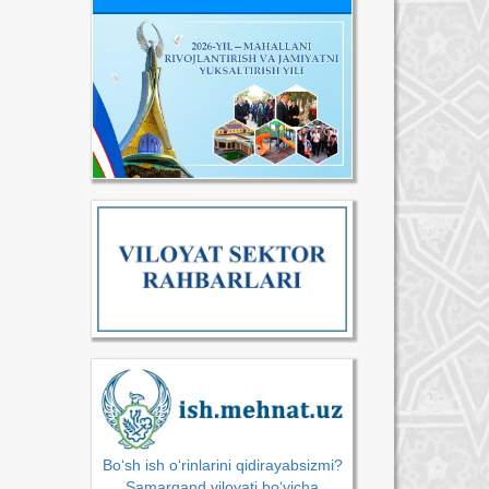
Bo‘sh ish o‘rinlarini qidirayabsizmi?
Samarqand viloyati bo‘yicha