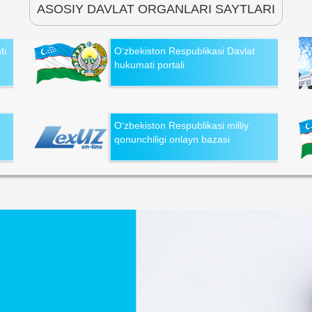
ASOSIY DAVLAT ORGANLARI SAYTLARI
ti
O‘zbekiston Respublikasi Davlat
hukumati portali
O‘zbekiston Respublikasi milliy
qonunchiligi onlayn bazasi