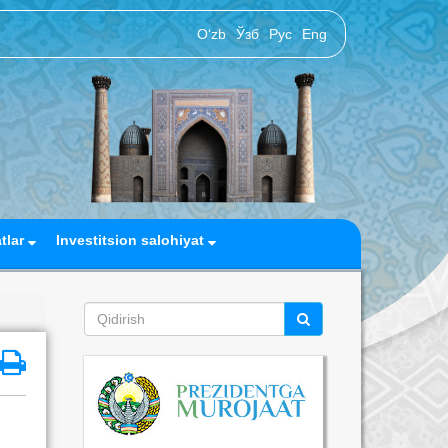
O‘zb
Ўзб
Рус
Eng
atlar
Investitsion salohiyat