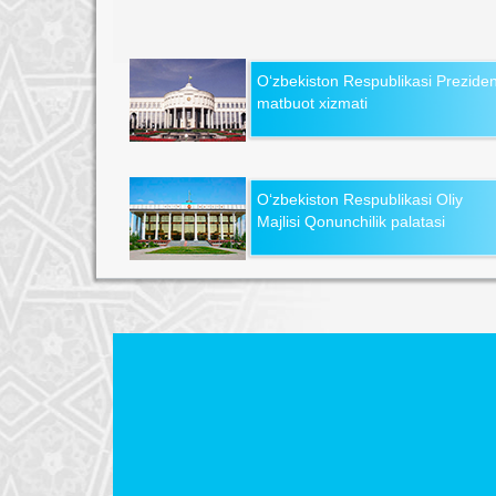
O‘zbekiston Respublikasi Preziden
matbuot xizmati
O‘zbekiston Respublikasi Oliy
Majlisi Qonunchilik palatasi