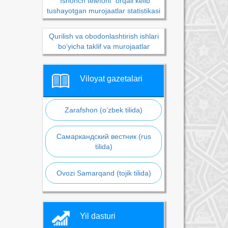
“Ishonch telefoni” orqali kelib
tushayotgan murojaatlar statistikasi
Qurilish va obodonlashtirish ishlari
bo‘yicha taklif va murojaatlar
Viloyat gazetalari
Zarafshon (o‘zbek tilida)
Самаркандский вестник (rus
tilida)
Ovozi Samarqand (tojik tilida)
Yil dasturi