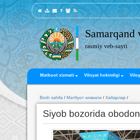
Samarqand v
rasmiy veb-sayti
Matbuot xizmati
Viloyat hokimligi
Vilo
Bosh sahifa
/
Матбуот хизмати
/
Хабарлар
/
Siyob bozorida obodonla