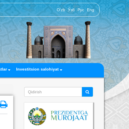
O‘zb
Ўзб
Рус
Eng
atlar
Investitsion salohiyat