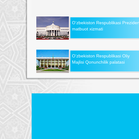
O‘zbekiston Respublikasi Preziden
matbuot xizmati
O‘zbekiston Respublikasi Oliy
Majlisi Qonunchilik palatasi