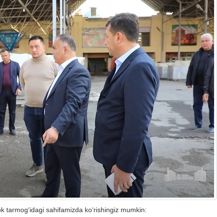
ok tarmog‘idagi sahifamizda ko‘rishingiz mumkin: