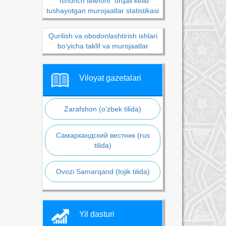
“Ishonch telefoni” orqali kelib
tushayotgan murojaatlar statistikasi
Qurilish va obodonlashtirish ishlari
bo‘yicha taklif va murojaatlar
Viloyat gazetalari
Zarafshon (o‘zbek tilida)
Самаркандский вестник (rus
tilida)
Ovozi Samarqand (tojik tilida)
Yil dasturi