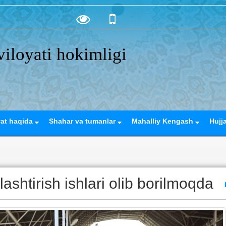
iloyati hokimligi
yat haqida
Shahar va tumanlar
Mahalliy Kengash
Hujj
shtirish ishlari olib borilmoqda