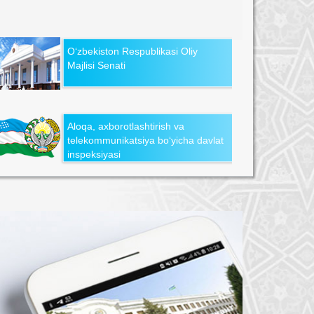
O‘zbekiston Respublikasi Oliy
Majlisi Senati
Aloqa, axborotlashtirish va
telekommunikatsiya bo‘yicha davlat
inspeksiyasi