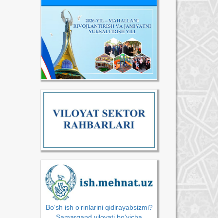
Bo‘sh ish o‘rinlarini qidirayabsizmi?
Samarqand viloyati bo‘yicha