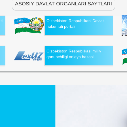
ASOSIY DAVLAT ORGANLARI SAYTLARI
ti
O‘zbekiston Respublikasi Davlat
hukumati portali
O‘zbekiston Respublikasi milliy
qonunchiligi onlayn bazasi