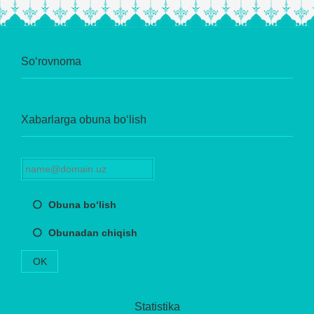
So‘rovnoma
Xabarlarga obuna bo‘lish
Obuna bo‘lish
Obunadan chiqish
OK
Statistika