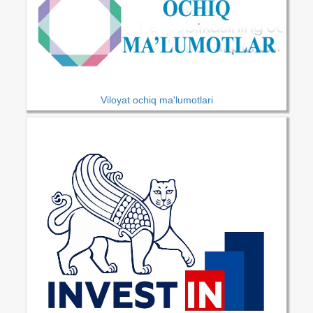
Viloyat ochiq ma'lumotlari