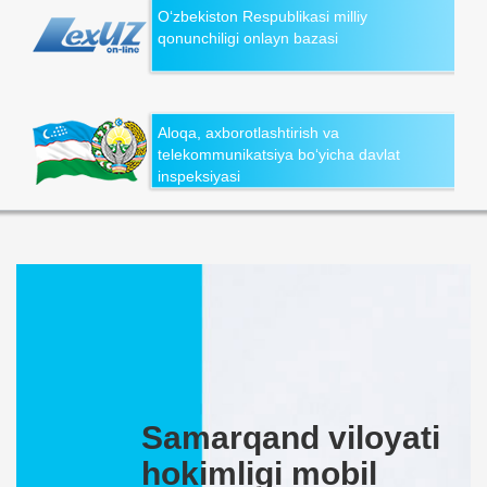
O‘zbekiston Respublikasi milliy
qonunchiligi onlayn bazasi
Aloqa, axborotlashtirish va
telekommunikatsiya bo‘yicha davlat
inspeksiyasi
Samarqand viloyati
hokimligi mobil