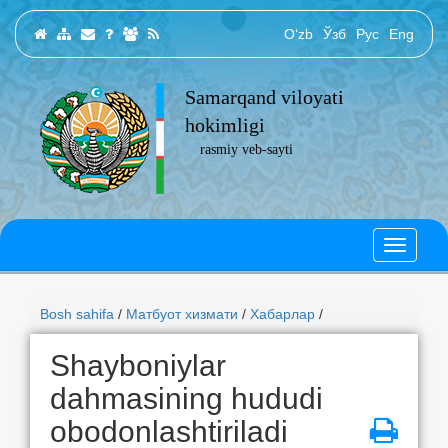
O‘zb
Ўзб
Рус
Eng
Samarqand viloyati
hokimligi
rasmiy veb-sayti
Bosh sahifa
/
Матбуот хизмати
/
Хабарлар
/
Shayboniylar
dahmasining hududi
obodonlashtiriladi