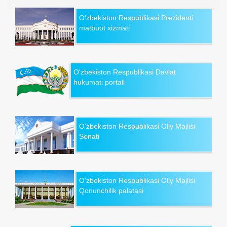
O‘zbekiston Respublikasi Prezidenti
matbuot xizmati
O‘zbekiston Respublikasi Davlat
hukumati portali
O‘zbekiston Respublikasi Oliy Majlisi
Senati
O‘zbekiston Respublikasi Oliy Majlisi
Qonunchilik palatasi