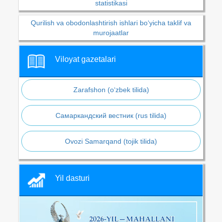
statistikasi
Qurilish va obodonlashtirish ishlari bo‘yicha taklif va
murojaatlar
Viloyat gazetalari
Zarafshon (o‘zbek tilida)
Самаркандский вестник (rus tilida)
Ovozi Samarqand (tojik tilida)
Yil dasturi