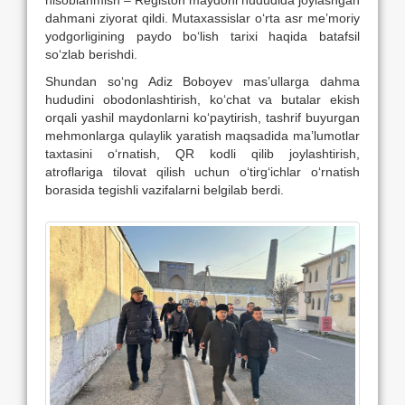
dahmani ziyorat qildi. Mutaxassislar o‘rta asr me’moriy
yodgorligining paydo bo‘lish tarixi haqida batafsil
so‘zlab berishdi.
Shundan so‘ng Adiz Boboyev mas’ullarga dahma
hududini obodonlashtirish, ko‘chat va butalar ekish
orqali yashil maydonlarni ko‘paytirish, tashrif buyurgan
mehmonlarga qulaylik yaratish maqsadida ma’lumotlar
taxtasini o‘rnatish, QR kodli qilib joylashtirish,
atroflariga tilovat qilish uchun o‘tirg‘ichlar o‘rnatish
borasida tegishli vazifalarni belgilab berdi.