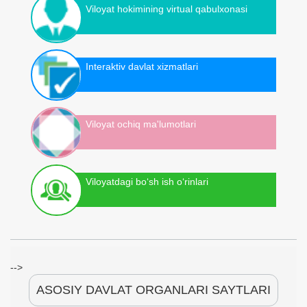
Viloyat hokimining virtual qabulxonasi
Interaktiv davlat xizmatlari
Viloyat ochiq ma'lumotlari
Viloyatdagi bo‘sh ish o‘rinlari
-->
ASOSIY DAVLAT ORGANLARI SAYTLARI