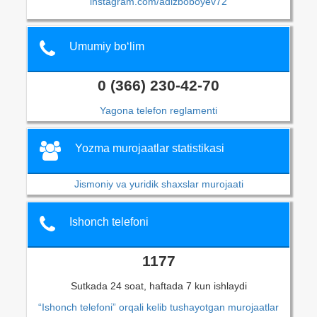
instagram.com/adizboboyev72
Umumiy bo‘lim
0 (366) 230-42-70
Yagona telefon reglamenti
Yozma murojaatlar statistikasi
Jismoniy va yuridik shaxslar murojaati
Ishonch telefoni
1177
Sutkada 24 soat, haftada 7 kun ishlaydi
“Ishonch telefoni” orqali kelib tushayotgan murojaatlar