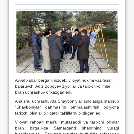
Avval xabar berganimizdek, viloyat hokimi vazifasini
bajaruvchi Adiz Boboyev ziyolilar va tarixchi-olimlar
bilan uchrashuv o‘tkazgan edi.
Ana shu uchrashuvda Shayboniylar sulolasiga mansub
“Shayboniylar dahmasi”ni ommalashtirish bo‘yicha
tarixchi olimlar bir qator takliflarni bildirgan edi.
Viloyat rahbari mas’ul mutasaddi va tarixchi olimlar
bilan birgalikda Samarqand shahrining yuragi
hisoblanmish – Registon maydoni hududida joylashgan