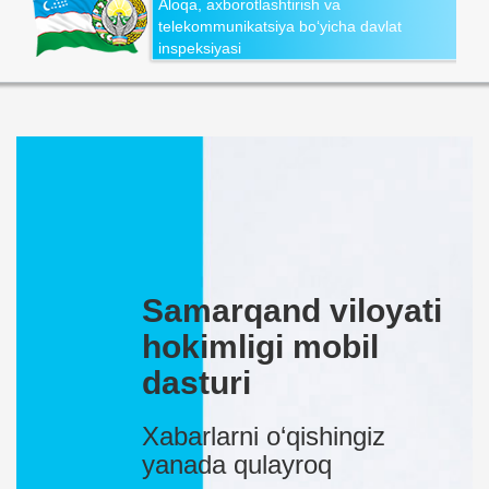
Aloqa, axborotlashtirish va
telekommunikatsiya bo‘yicha davlat
inspeksiyasi
Samarqand viloyati
hokimligi mobil
dasturi
Xabarlarni o‘qishingiz
yanada qulayroq