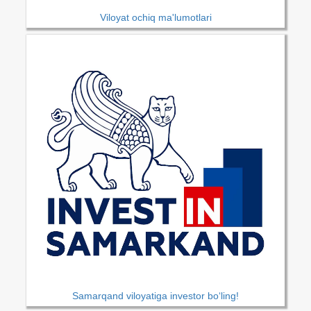
Viloyat ochiq ma'lumotlari
Samarqand viloyatiga investor bo‘ling!