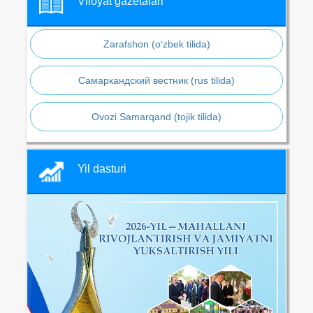
Viloyat gazetalari
Zarafshon (o‘zbek tilida)
Самаркандский вестник (rus tilida)
Ovozi Samarqand (tojik tilida)
Yil dasturi