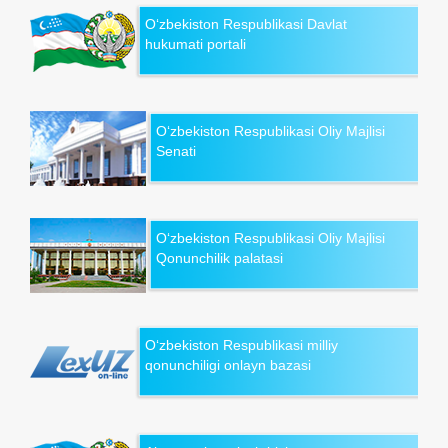
O‘zbekiston Respublikasi Davlat
hukumati portali
O‘zbekiston Respublikasi Oliy Majlisi
Senati
O‘zbekiston Respublikasi Oliy Majlisi
Qonunchilik palatasi
O‘zbekiston Respublikasi milliy
qonunchiligi onlayn bazasi