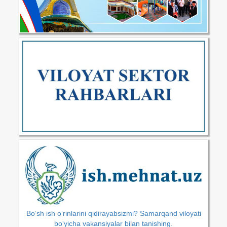
Bo‘sh ish o‘rinlarini qidirayabsizmi? Samarqand viloyati
bo‘yicha vakansiyalar bilan tanishing.