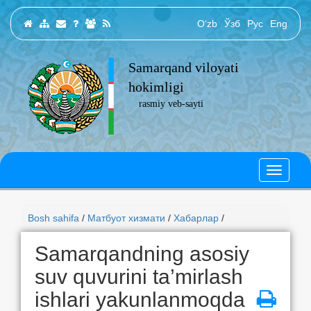
O‘zb
Ўзб
Рус
Eng
Samarqand viloyati
hokimligi
rasmiy veb-sayti
Bosh sahifa
/
Матбуот хизмати
/
Хабарлар
/
Samarqandning asosiy
suv quvurini ta’mirlash
ishlari yakunlanmoqda