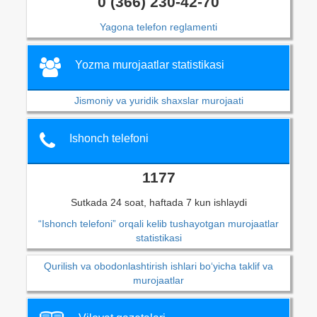
0 (366) 230-42-70
Yagona telefon reglamenti
Yozma murojaatlar statistikasi
Jismoniy va yuridik shaxslar murojaati
Ishonch telefoni
1177
Sutkada 24 soat, haftada 7 kun ishlaydi
“Ishonch telefoni” orqali kelib tushayotgan murojaatlar
statistikasi
Qurilish va obodonlashtirish ishlari bo‘yicha taklif va
murojaatlar