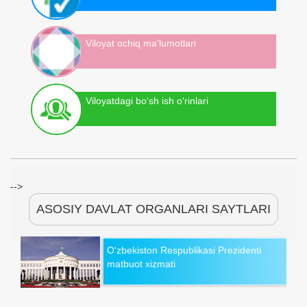
Viloyat ochiq ma'lumotlari
Viloyatdagi bo‘sh ish o‘rinlari
-->
ASOSIY DAVLAT ORGANLARI SAYTLARI
O‘zbekiston Respublikasi Prezidenti
matbuot xizmati