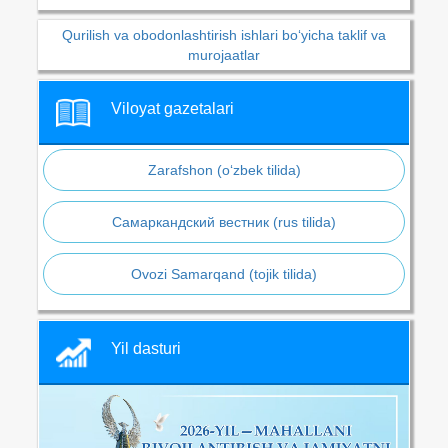
Qurilish va obodonlashtirish ishlari bo‘yicha taklif va
murojaatlar
Viloyat gazetalari
Zarafshon (o‘zbek tilida)
Самаркандский вестник (rus tilida)
Ovozi Samarqand (tojik tilida)
Yil dasturi