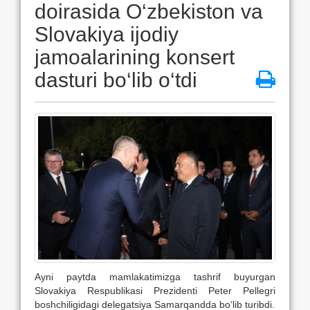
doirasida O‘zbekiston va
Slovakiya ijodiy
jamoalarining konsert
dasturi bo‘lib o‘tdi
Ayni paytda mamlakatimizga tashrif buyurgan
Slovakiya Respublikasi Prezidenti Peter Pellegri
boshchiligidagi delegatsiya Samarqandda bo‘lib turibdi.