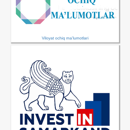
Viloyat ochiq ma'lumotlari