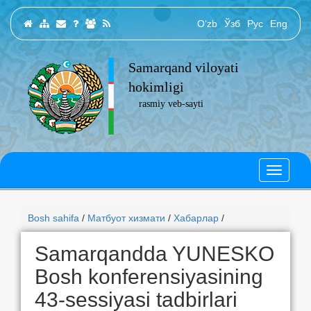
O‘zb
Ўзб
Рус
Eng
Samarqand viloyati
hokimligi
rasmiy veb-sayti
Bosh sahifa
/
Матбуот хизмати
/
Хабарлар
/
Samarqandda YUNESKO
Bosh konferensiyasining
43-sessiyasi tadbirlari