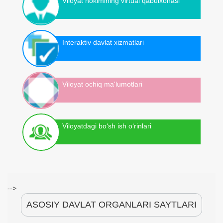
Viloyat hokimining virtual qabulxonasi
Interaktiv davlat xizmatlari
Viloyat ochiq ma'lumotlari
Viloyatdagi bo‘sh ish o‘rinlari
-->
ASOSIY DAVLAT ORGANLARI SAYTLARI