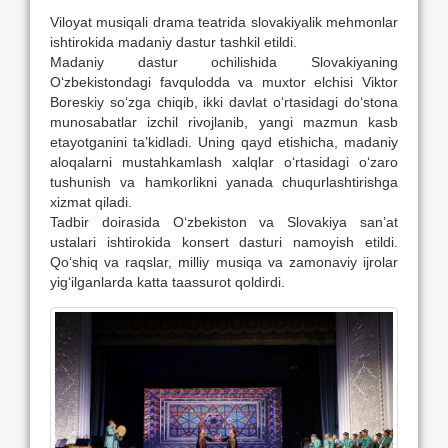
Viloyat musiqali drama teatrida slovakiyalik mehmonlar
ishtirokida madaniy dastur tashkil etildi.
Madaniy dastur ochilishida Slovakiyaning
O‘zbekistondagi favqulodda va muxtor elchisi Viktor
Boreskiy so‘zga chiqib, ikki davlat o‘rtasidagi do‘stona
munosabatlar izchil rivojlanib, yangi mazmun kasb
etayotganini ta’kidladi. Uning qayd etishicha, madaniy
aloqalarni mustahkamlash xalqlar o‘rtasidagi o‘zaro
tushunish va hamkorlikni yanada chuqurlashtirishga
xizmat qiladi.
Tadbir doirasida O‘zbekiston va Slovakiya san’at
ustalari ishtirokida konsert dasturi namoyish etildi.
Qo‘shiq va raqslar, milliy musiqa va zamonaviy ijrolar
yig‘ilganlarda katta taassurot qoldirdi.