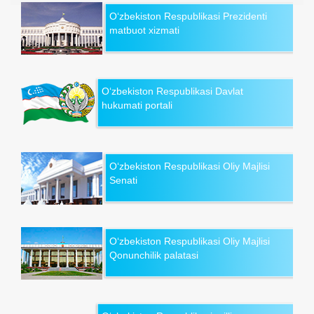
O‘zbekiston Respublikasi Prezidenti
matbuot xizmati
O‘zbekiston Respublikasi Davlat
hukumati portali
O‘zbekiston Respublikasi Oliy Majlisi
Senati
O‘zbekiston Respublikasi Oliy Majlisi
Qonunchilik palatasi