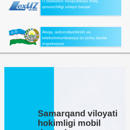
O‘zbekiston Respublikasi milliy
qonunchiligi onlayn bazasi
Aloqa, axborotlashtirish va
telekommunikatsiya bo‘yicha davlat
inspeksiyasi
Samarqand viloyati
hokimligi mobil