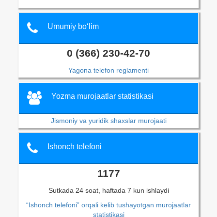
Umumiy bo‘lim
0 (366) 230-42-70
Yagona telefon reglamenti
Yozma murojaatlar statistikasi
Jismoniy va yuridik shaxslar murojaati
Ishonch telefoni
1177
Sutkada 24 soat, haftada 7 kun ishlaydi
“Ishonch telefoni” orqali kelib tushayotgan murojaatlar
statistikasi