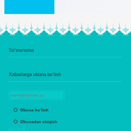
So‘rovnoma
Xabarlarga obuna bo‘lish
Obuna bo‘lish
Obunadan chiqish