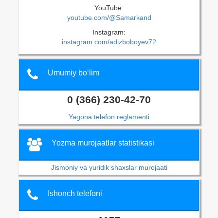
YouTube:
youtube.com/@Samarkand
Instagram:
instagram.com/adizboboyev72
Umumiy bo‘lim
0 (366) 230-42-70
Yagona telefon reglamenti
Yozma murojaatlar statistikasi
Jismoniy va yuridik shaxslar murojaati
Ishonch telefoni