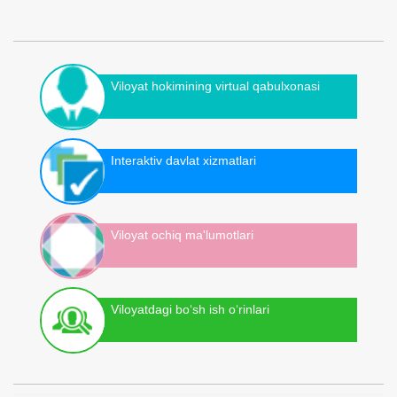
Viloyat hokimining virtual qabulxonasi
Interaktiv davlat xizmatlari
Viloyat ochiq ma'lumotlari
Viloyatdagi bo‘sh ish o‘rinlari