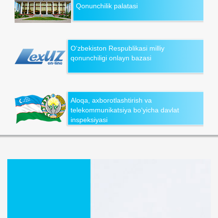
Qonunchilik palatasi
O‘zbekiston Respublikasi milliy
qonunchiligi onlayn bazasi
Aloqa, axborotlashtirish va
telekommunikatsiya bo‘yicha davlat
inspeksiyasi