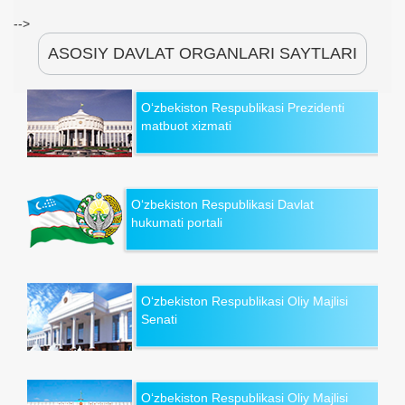
-->
ASOSIY DAVLAT ORGANLARI SAYTLARI
O‘zbekiston Respublikasi Prezidenti
matbuot xizmati
O‘zbekiston Respublikasi Davlat
hukumati portali
O‘zbekiston Respublikasi Oliy Majlisi
Senati
O‘zbekiston Respublikasi Oliy Majlisi