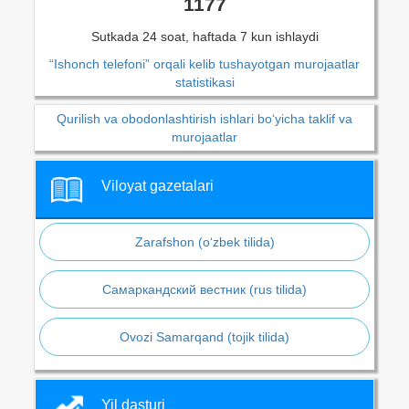
1177
Sutkada 24 soat, haftada 7 kun ishlaydi
“Ishonch telefoni” orqali kelib tushayotgan murojaatlar
statistikasi
Qurilish va obodonlashtirish ishlari bo‘yicha taklif va
murojaatlar
Viloyat gazetalari
Zarafshon (o‘zbek tilida)
Самаркандский вестник (rus tilida)
Ovozi Samarqand (tojik tilida)
Yil dasturi