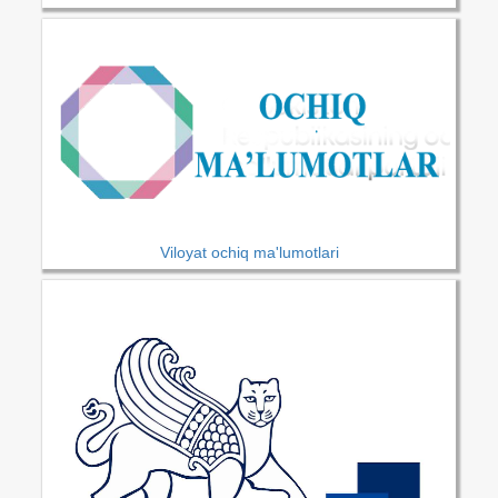
Viloyat ochiq ma'lumotlari