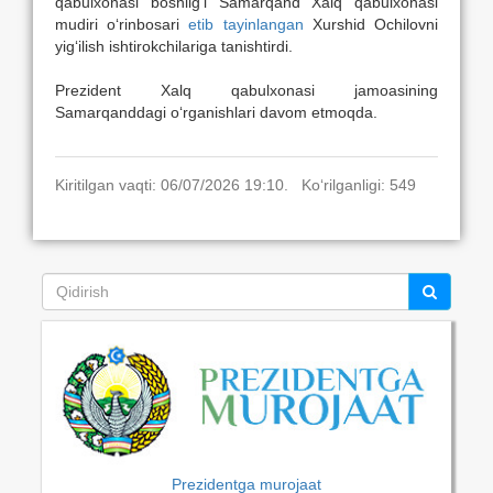
qabulxonasi boshlig‘i Samarqand Xalq qabulxonasi
mudiri o‘rinbosari
etib tayinlangan
Xurshid Ochilovni
yig‘ilish ishtirokchilariga tanishtirdi.
Prezident Xalq qabulxonasi jamoasining
Samarqanddagi o‘rganishlari davom etmoqda.
Kiritilgan vaqti: 06/07/2026 19:10. Ko‘rilganligi: 549
Prezidentga murojaat