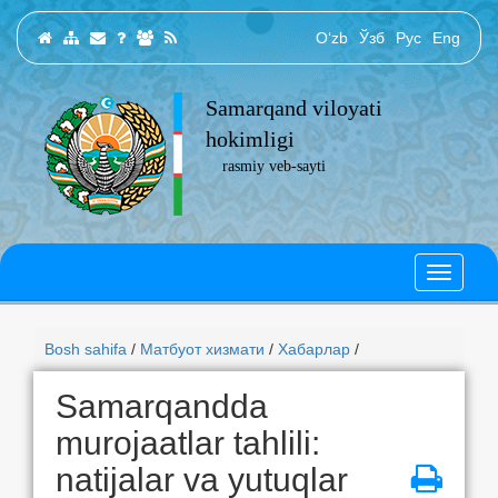
O‘zb
Ўзб
Рус
Eng
Samarqand viloyati
hokimligi
rasmiy veb-sayti
Bosh sahifa
/
Матбуот хизмати
/
Хабарлар
/
Samarqandda
murojaatlar tahlili:
natijalar va yutuqlar