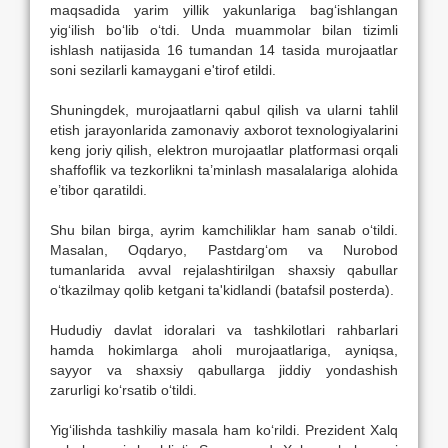
maqsadida yarim yillik yakunlariga bag‘ishlangan
yig‘ilish bo‘lib o‘tdi. Unda muammolar bilan tizimli
ishlash natijasida 16 tumandan 14 tasida murojaatlar
soni sezilarli kamaygani e'tirof etildi.
Shuningdek, murojaatlarni qabul qilish va ularni tahlil
etish jarayonlarida zamonaviy axborot texnologiyalarini
keng joriy qilish, elektron murojaatlar platformasi orqali
shaffoflik va tezkorlikni ta’minlash masalalariga alohida
e’tibor qaratildi.
Shu bilan birga, ayrim kamchiliklar ham sanab o‘tildi.
Masalan, Oqdaryo, Pastdarg‘om va Nurobod
tumanlarida avval rejalashtirilgan shaxsiy qabullar
o‘tkazilmay qolib ketgani ta'kidlandi (batafsil posterda).
Hududiy davlat idoralari va tashkilotlari rahbarlari
hamda hokimlarga aholi murojaatlariga, ayniqsa,
sayyor va shaxsiy qabullarga jiddiy yondashish
zarurligi ko‘rsatib o‘tildi.
Yig‘ilishda tashkiliy masala ham ko‘rildi. Prezident Xalq