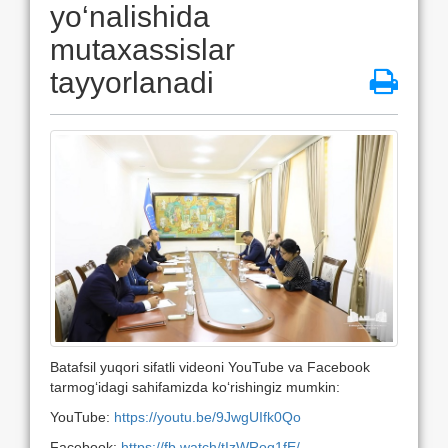
yo‘nalishida
mutaxassislar
tayyorlanadi
Batafsil yuqori sifatli videoni YouTube va Facebook
tarmog‘idagi sahifamizda ko‘rishingiz mumkin:
YouTube:
https://youtu.be/9JwgUIfk0Qo
Facebook:
https://fb.watch/tIzWRoq1fE/