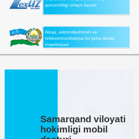
qonunchiligi onlayn bazasi
Aloqa, axborotlashtirish va
telekommunikatsiya bo‘yicha davlat
inspeksiyasi
Samarqand viloyati
hokimligi mobil