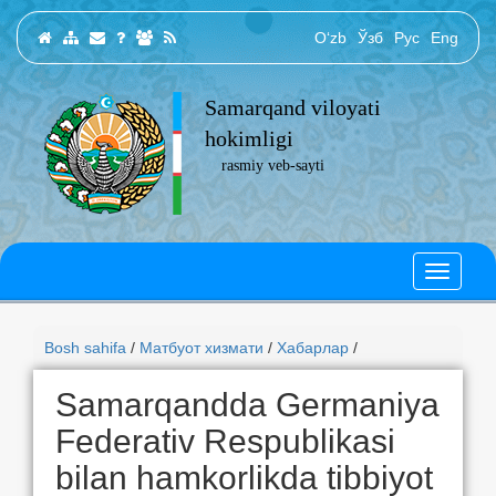
O‘zb
Ўзб
Рус
Eng
Samarqand viloyati
hokimligi
rasmiy veb-sayti
Bosh sahifa
/
Матбуот хизмати
/
Хабарлар
/
Samarqandda Germaniya
Federativ Respublikasi
bilan hamkorlikda tibbiyot