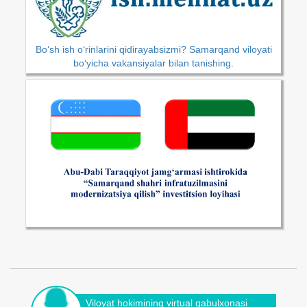
Bo‘sh ish o‘rinlarini qidirayabsizmi? Samarqand viloyati
bo‘yicha vakansiyalar bilan tanishing.
Viloyat hokimining virtual qabulxonasi