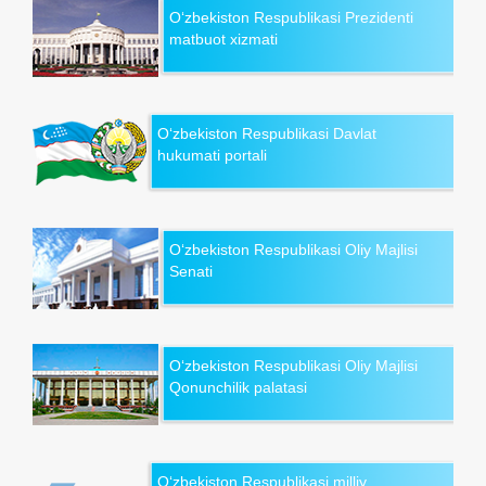
O‘zbekiston Respublikasi Prezidenti
matbuot xizmati
O‘zbekiston Respublikasi Davlat
hukumati portali
O‘zbekiston Respublikasi Oliy Majlisi
Senati
O‘zbekiston Respublikasi Oliy Majlisi
Qonunchilik palatasi
O‘zbekiston Respublikasi milliy