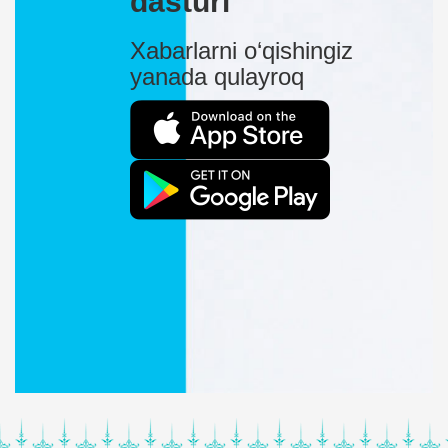
dasturi
Xabarlarni o‘qishingiz
yanada qulayroq