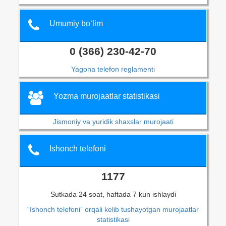
Umumiy bo‘lim
0 (366) 230-42-70
Yagona telefon reglamenti
Yozma murojaatlar statistikasi
Jismoniy va yuridik shaxslar murojaati
Ishonch telefoni
1177
Sutkada 24 soat, haftada 7 kun ishlaydi
“Ishonch telefoni” orqali kelib tushayotgan murojaatlar
statistikasi