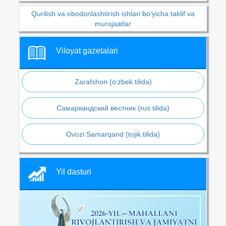
Qurilish va obodonlashtirish ishlari bo‘yicha taklif va
murojaatlar
Viloyat gazetalari
Zarafshon (o‘zbek tilida)
Самаркандский вестник (rus tilida)
Ovozi Samarqand (tojik tilida)
Yil dasturi