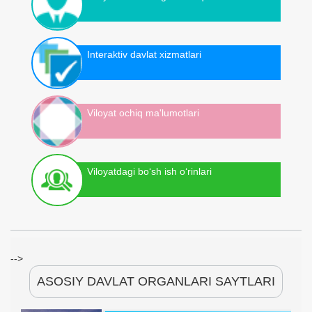
Interaktiv davlat xizmatlari
Viloyat ochiq ma'lumotlari
Viloyatdagi bo‘sh ish o‘rinlari
-->
ASOSIY DAVLAT ORGANLARI SAYTLARI