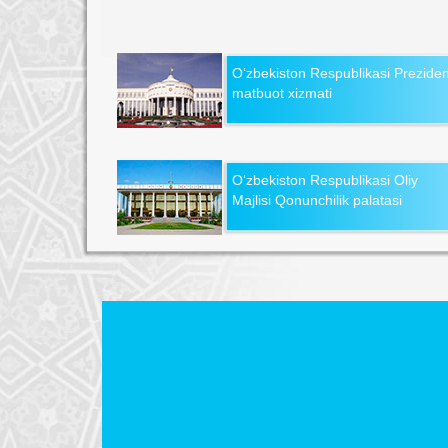
O‘zbekiston Respublikasi Preziden
matbuot xizmati
O‘zbekiston Respublikasi Oliy
Majlisi Qonunchilik palatasi