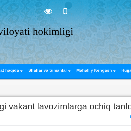
iloyati hokimligi
yat haqida
Shahar va tumanlar
Mahalliy Kengash
Hujj
i vakant lavozimlarga ochiq tanl