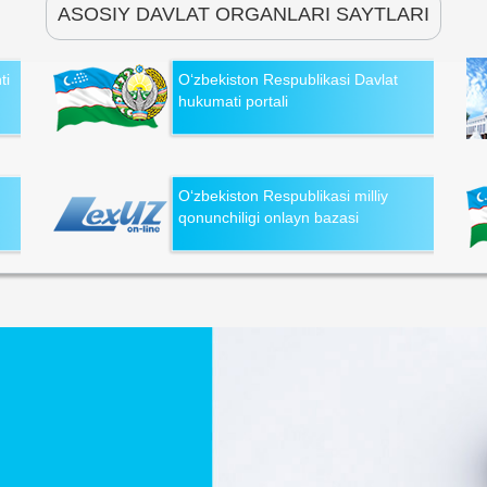
ASOSIY DAVLAT ORGANLARI SAYTLARI
ti
O‘zbekiston Respublikasi Davlat
hukumati portali
O‘zbekiston Respublikasi milliy
qonunchiligi onlayn bazasi