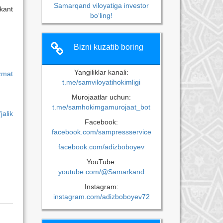
Samarqand viloyatiga investor
kant
bo‘ling!
Bizni kuzatib boring
Yangiliklar kanali:
zmat
t.me/samviloyatihokimligi
Murojaatlar uchun:
t.me/samhokimgamurojaat_bot
alik
Facebook:
facebook.com/sampressservice
facebook.com/adizboboyev
YouTube:
youtube.com/@Samarkand
Instagram:
instagram.com/adizboboyev72