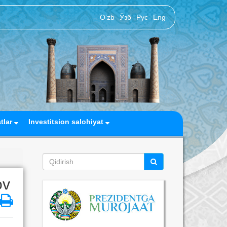
O‘zb
Ўзб
Рус
Eng
atlar
Investitsion salohiyat
ov