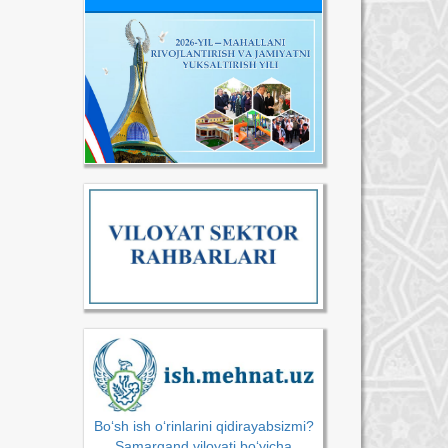
Bo‘sh ish o‘rinlarini qidirayabsizmi?
Samarqand viloyati bo‘yicha