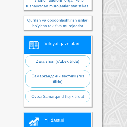
“Ishonch telefoni” orqali kelib
tushayotgan murojaatlar statistikasi
Qurilish va obodonlashtirish ishlari
bo‘yicha taklif va murojaatlar
Viloyat gazetalari
Zarafshon (o‘zbek tilida)
Самаркандский вестник (rus
tilida)
Ovozi Samarqand (tojik tilida)
Yil dasturi