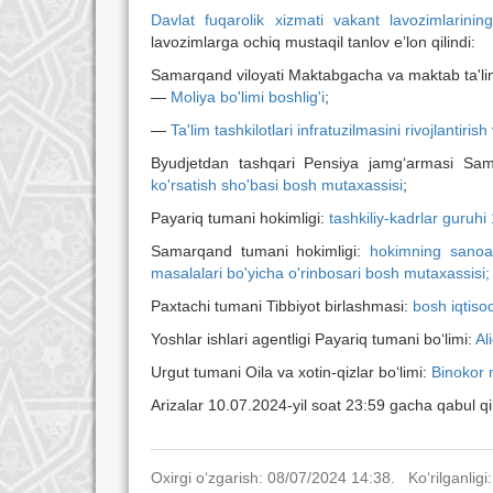
Davlat fuqarolik xizmati vakant lavozimlarini
lavozimlarga ochiq mustaqil tanlov eʼlon qilindi:
Samarqand viloyati Maktabgacha va maktab ta'li
—
Moliya bo'limi boshlig'i
;
—
Ta'lim tashkilotlari infratuzilmasini rivojlanti
Byudjetdan tashqari Pensiya jamg‘armasi Sam
ko'rsatish sho'basi bosh mutaхassisi
;
Payariq tumani hokimligi:
tashkiliy-kadrlar guruhi 
Samarqand tumani hokimligi:
hokimning sanoatn
masalalari bo'yicha o'rinbosari bosh mutaхassisi;
Paxtachi tumani Tibbiyot birlashmasi:
bosh iqtisod
Yoshlar ishlari agentligi Payariq tumani bo‘limi:
Al
Urgut tumani Oila va xotin-qizlar bo‘limi:
Binokor m
Arizalar 10.07.2024-yil soat 23:59 gacha qabul qil
Oxirgi o‘zgarish: 08/07/2024 14:38. Ko‘rilganligi