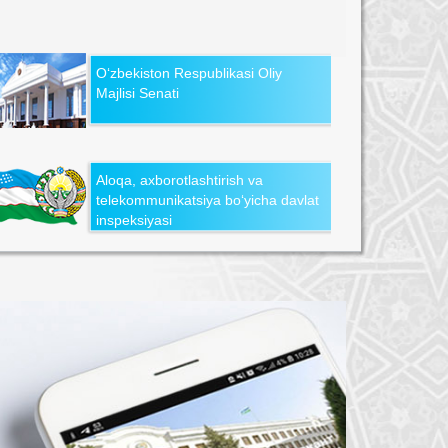
O‘zbekiston Respublikasi Oliy
Majlisi Senati
Aloqa, axborotlashtirish va
telekommunikatsiya bo‘yicha davlat
inspeksiyasi