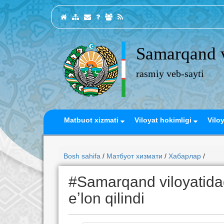
Samarqand v
rasmiy veb-sayti
Matbuot xizmati
Viloyat hokimligi
Vilo
Bosh sahifa
/
Матбуот хизмати
/
Хабарлар
/
#Samarqand viloyatidag
eʼlon qilindi