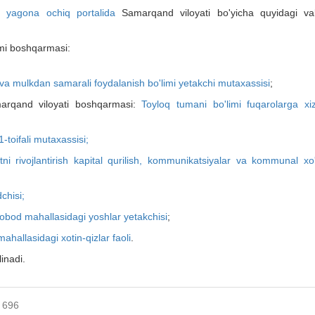
ng yagona ochiq portalida
Samarqand viloyati bo'yicha quyidagi va
mi boshqarmasi:
rish va mulkdan samarali foydalanish bo'limi yetakchi mutaхassisi
;
arqand viloyati boshqarmasi:
Toyloq tumani bo'limi fuqarolarga xi
1-toifali mutaхassisi;
i rivojlantirish kapital qurilish, kommunikatsiyalar va kommunal хo'j
chisi;
iobod mahallasidagi yoshlar yetakchisi
;
ahallasidagi хotin-qizlar faoli
.
inadi.
: 696