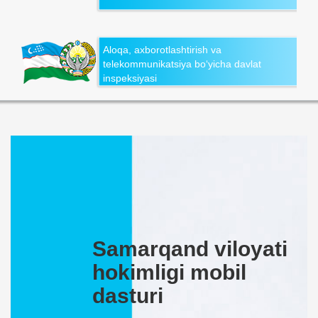
Aloqa, axborotlashtirish va
telekommunikatsiya bo‘yicha davlat
inspeksiyasi
Samarqand viloyati
hokimligi mobil
dasturi