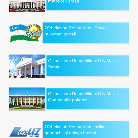
matbuot xizmati
O‘zbekiston Respublikasi Davlat
hukumati portali
O‘zbekiston Respublikasi Oliy Majlisi
Senati
O‘zbekiston Respublikasi Oliy Majlisi
Qonunchilik palatasi
O‘zbekiston Respublikasi milliy
qonunchiligi onlayn bazasi