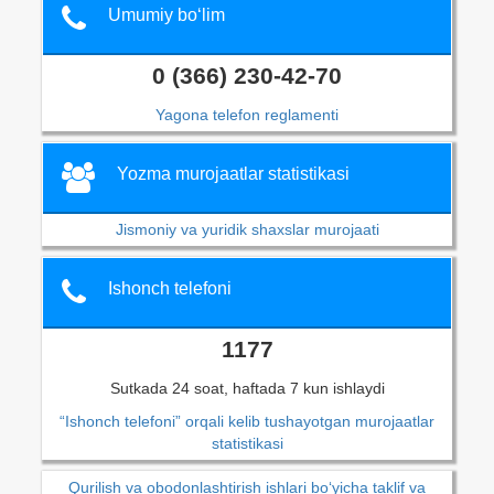
Umumiy bo‘lim
0 (366) 230-42-70
Yagona telefon reglamenti
Yozma murojaatlar statistikasi
Jismoniy va yuridik shaxslar murojaati
Ishonch telefoni
1177
Sutkada 24 soat, haftada 7 kun ishlaydi
“Ishonch telefoni” orqali kelib tushayotgan murojaatlar
statistikasi
Qurilish va obodonlashtirish ishlari bo‘yicha taklif va