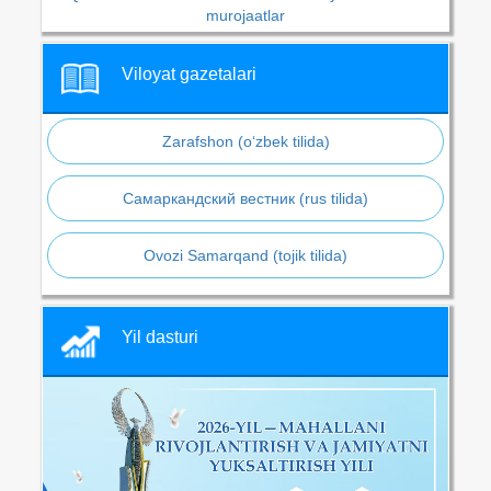
murojaatlar
Viloyat gazetalari
Zarafshon (o‘zbek tilida)
Самаркандский вестник (rus tilida)
Ovozi Samarqand (tojik tilida)
Yil dasturi