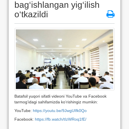
bag‘ishlangan yig‘ilish
o‘tkazildi
Batafsil yuqori sifatli videoni YouTube va Facebook
tarmog‘idagi sahifamizda ko‘rishingiz mumkin:
YouTube:
https://youtu.be/9JwgUIfk0Qo
Facebook:
https://fb.watch/tIzWRoq1fE/