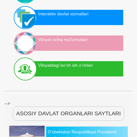
Interaktiv davlat xizmatlari
Viloyat ochiq ma'lumotlari
Viloyatdagi bo‘sh ish o‘rinlari
-->
ASOSIY DAVLAT ORGANLARI SAYTLARI
O‘zbekiston Respublikasi Prezidenti