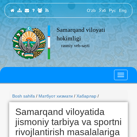
O‘zb
Ўзб
Рус
Eng
Samarqand viloyati
hokimligi
rasmiy veb-sayti
Bosh sahifa
/
Матбуот хизмати
/
Хабарлар
/
Samarqand viloyatida
jismoniy tarbiya va sportni
rivojlantirish masalalariga