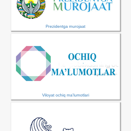
Prezidentga murojaat
Viloyat ochiq ma'lumotlari