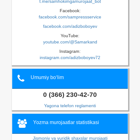
t.me/samhokimgamurojaat_bot
Facebook:
facebook.com/sampressservice
facebook.com/adizboboyev
YouTube:
youtube.com/@Samarkand
Instagram:
instagram.com/adizboboyev72
Umumiy bo‘lim
0 (366) 230-42-70
Yagona telefon reglamenti
Yozma murojaatlar statistikasi
Jismoniy va yuridik shaxslar murojaati