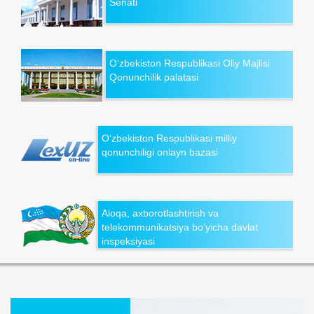
Senati
O‘zbekiston Respublikasi Oliy Majlisi
Qonunchilik palatasi
O‘zbekiston Respublikasi milliy
qonunchiligi onlayn bazasi
Aloqa, axborotlashtirish va
telekommunikatsiya bo‘yicha davlat
inspeksiyasi