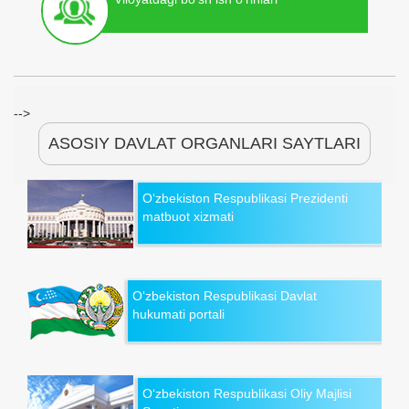
-->
ASOSIY DAVLAT ORGANLARI SAYTLARI
O‘zbekiston Respublikasi Prezidenti
matbuot xizmati
O‘zbekiston Respublikasi Davlat
hukumati portali
O‘zbekiston Respublikasi Oliy Majlisi