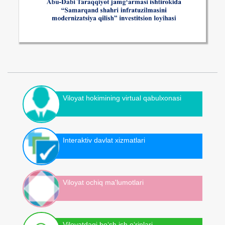
Viloyat hokimining virtual qabulxonasi
Interaktiv davlat xizmatlari
Viloyat ochiq ma'lumotlari
Viloyatdagi bo‘sh ish o‘rinlari