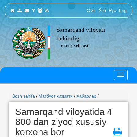
O‘zb
Ўзб
Рус
Eng
Samarqand viloyati
hokimligi
rasmiy veb-sayti
Bosh sahifa
/
Матбуот хизмати
/
Хабарлар
/
Samarqand viloyatida 4
800 dan ziyod xususiy
korxona bor