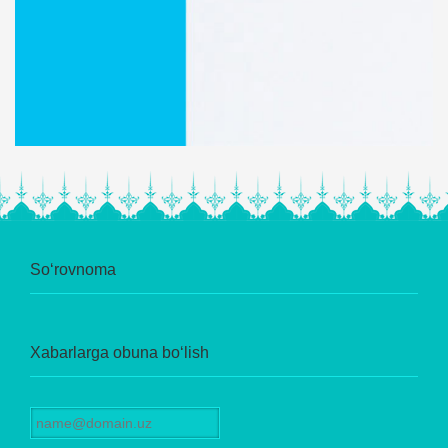
So‘rovnoma
Xabarlarga obuna bo‘lish