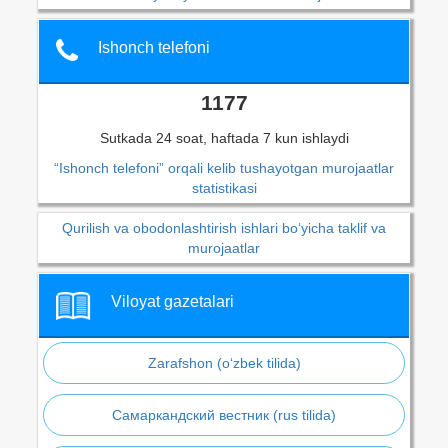
Ishonch telefoni
1177
Sutkada 24 soat, haftada 7 kun ishlaydi
“Ishonch telefoni” orqali kelib tushayotgan murojaatlar
statistikasi
Qurilish va obodonlashtirish ishlari bo‘yicha taklif va
murojaatlar
Viloyat gazetalari
Zarafshon (o‘zbek tilida)
Самаркандский вестник (rus tilida)