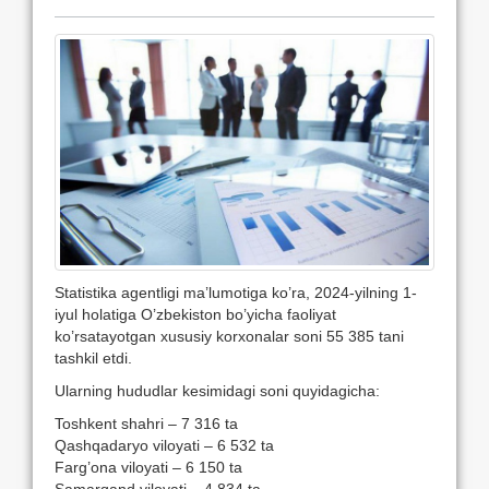
Statistika agentligi ma’lumotiga ko’ra, 2024-yilning 1-
iyul holatiga O’zbekiston bo’yicha faoliyat
ko’rsatayotgan xususiy korxonalar soni 55 385 tani
tashkil etdi.
Ularning hududlar kesimidagi soni quyidagicha:
Toshkent shahri – 7 316 ta
Qashqadaryo viloyati – 6 532 ta
Farg’ona viloyati – 6 150 ta
Samarqand viloyati – 4 834 ta