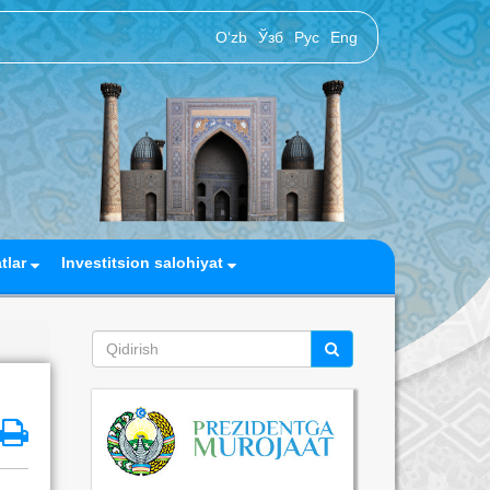
O‘zb
Ўзб
Рус
Eng
atlar
Investitsion salohiyat