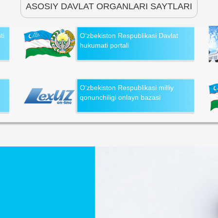
ASOSIY DAVLAT ORGANLARI SAYTLARI
ti
O‘zbekiston Respublikasi Davlat
hukumati portali
O‘zbekiston Respublikasi milliy
qonunchiligi onlayn bazasi