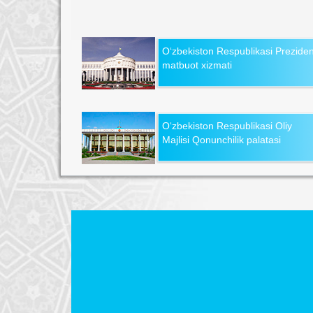
O‘zbekiston Respublikasi Preziden
matbuot xizmati
O‘zbekiston Respublikasi Oliy
Majlisi Qonunchilik palatasi