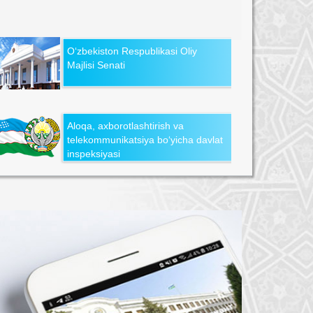
O‘zbekiston Respublikasi Oliy
Majlisi Senati
Aloqa, axborotlashtirish va
telekommunikatsiya bo‘yicha davlat
inspeksiyasi