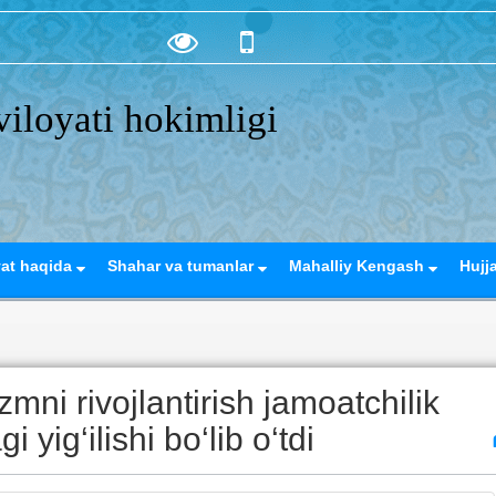
iloyati hokimligi
yat haqida
Shahar va tumanlar
Mahalliy Kengash
Hujj
mni rivojlantirish jamoatchilik
yig‘ilishi bo‘lib o‘tdi