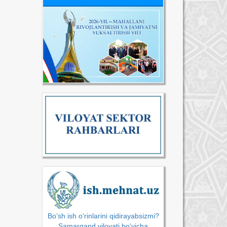
Bo‘sh ish o‘rinlarini qidirayabsizmi?
Samarqand viloyati bo‘yicha