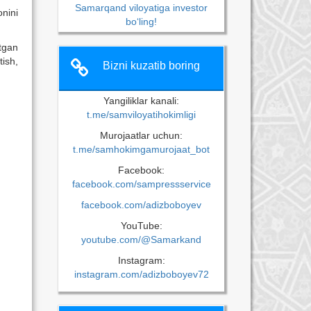
Samarqand viloyatiga investor
onini
bo‘ling!
otgan
tish,
Bizni kuzatib boring
Yangiliklar kanali:
t.me/samviloyatihokimligi
Murojaatlar uchun:
t.me/samhokimgamurojaat_bot
Facebook:
facebook.com/sampressservice
facebook.com/adizboboyev
YouTube:
youtube.com/@Samarkand
Instagram:
instagram.com/adizboboyev72