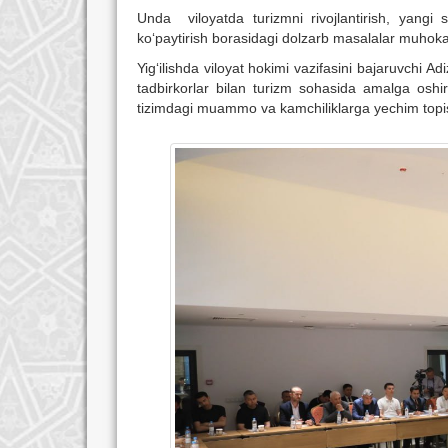
Unda viloyatda turizmni rivojlantirish, yangi sa
ko‘paytirish borasidagi dolzarb masalalar muhoka
Yig‘ilishda viloyat hokimi vazifasini bajaruvchi 
tadbirkorlar bilan turizm sohasida amalga oshiril
tizimdagi muammo va kamchiliklarga yechim topis