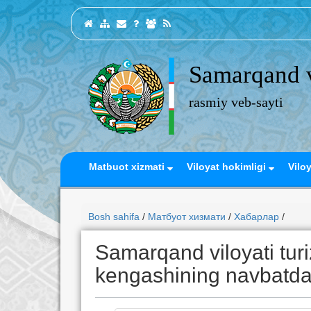
Samarqand v
rasmiy veb-sayti
Matbuot xizmati
Viloyat hokimligi
Vilo
Bosh sahifa
/
Матбуот хизмати
/
Хабарлар
/
Samarqand viloyati turiz
kengashining navbatdagi 