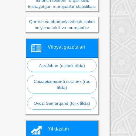
“Ishonch telefoni” orqali kelib
tushayotgan murojaatlar statistikasi
Qurilish va obodonlashtirish ishlari
bo‘yicha taklif va murojaatlar
Viloyat gazetalari
Zarafshon (o‘zbek tilida)
Самаркандский вестник (rus
tilida)
Ovozi Samarqand (tojik tilida)
Yil dasturi