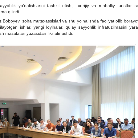
yyohlik yo‘nalishlarini tashkil etish, xorijiy va mahalliy turistlar s
ma qilindi.
Adiz Boboyev, soha mutaxassislari va shu yo‘nalishda faoliyat olib boray
ayotgan ishlar, yangi loyihalar, qulay sayyohlik infratuzilmasini yara
h masalalari yuzasidan fikr almashdi.