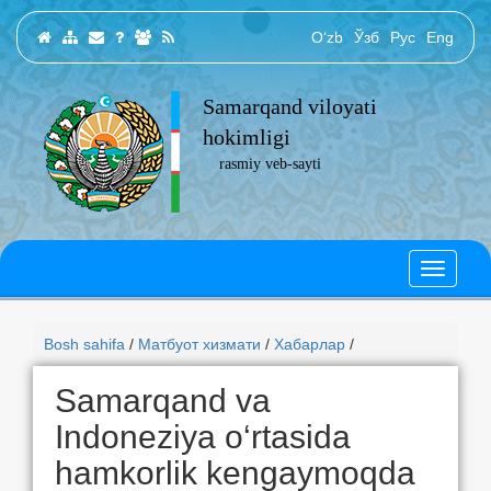
O‘zb
Ўзб
Рус
Eng
Samarqand viloyati
hokimligi
rasmiy veb-sayti
Bosh sahifa
/
Матбуот хизмати
/
Хабарлар
/
Samarqand va
Indoneziya o‘rtasida
hamkorlik kengaymoqda