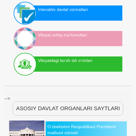
Interaktiv davlat xizmatlari
Viloyat ochiq ma'lumotlari
Viloyatdagi bo‘sh ish o‘rinlari
-->
ASOSIY DAVLAT ORGANLARI SAYTLARI
O‘zbekiston Respublikasi Prezidenti
matbuot xizmati