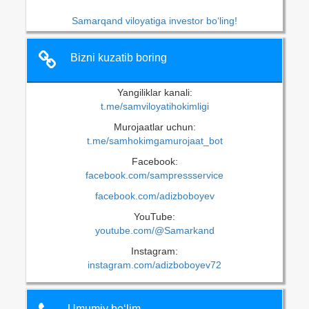
Samarqand viloyatiga investor bo‘ling!
Bizni kuzatib boring
Yangiliklar kanali:
t.me/samviloyatihokimligi
Murojaatlar uchun:
t.me/samhokimgamurojaat_bot
Facebook:
facebook.com/sampressservice
facebook.com/adizboboyev
YouTube:
youtube.com/@Samarkand
Instagram:
instagram.com/adizboboyev72
Umumiy bo‘lim