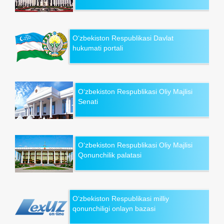
O‘zbekiston Respublikasi Davlat
hukumati portali
O‘zbekiston Respublikasi Oliy Majlisi
Senati
O‘zbekiston Respublikasi Oliy Majlisi
Qonunchilik palatasi
O‘zbekiston Respublikasi milliy
qonunchiligi onlayn bazasi