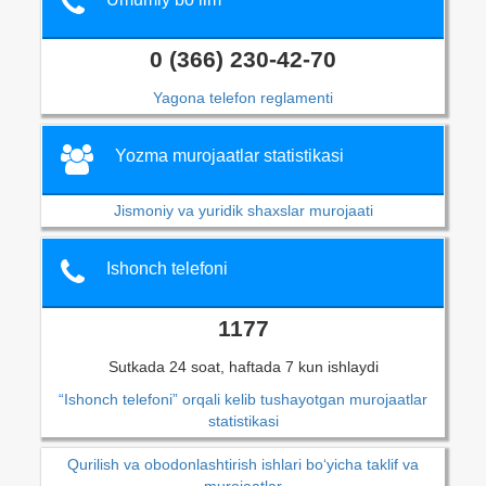
0 (366) 230-42-70
Yagona telefon reglamenti
Yozma murojaatlar statistikasi
Jismoniy va yuridik shaxslar murojaati
Ishonch telefoni
1177
Sutkada 24 soat, haftada 7 kun ishlaydi
“Ishonch telefoni” orqali kelib tushayotgan murojaatlar
statistikasi
Qurilish va obodonlashtirish ishlari bo‘yicha taklif va
murojaatlar