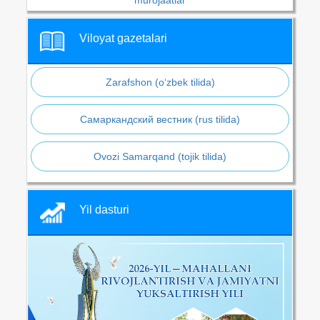
Viloyat gazetalari
Zarafshon (o‘zbek tilida)
Самаркандский вестник (rus tilida)
Ovozi Samarqand (tojik tilida)
Yil dasturi