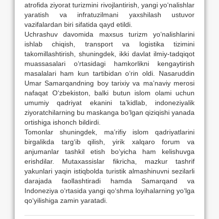
atrofida ziyorat turizmini rivojlantirish, yangi yo‘nalishlar
yaratish va infratuzilmani yaxshilash ustuvor
vazifalardan biri sifatida qayd etildi.
Uchrashuv davomida maxsus turizm yo‘nalishlarini
ishlab chiqish, transport va logistika tizimini
takomillashtirish, shuningdek, ikki davlat ilmiy-tadqiqot
muassasalari o‘rtasidagi hamkorlikni kengaytirish
masalalari ham kun tartibidan o‘rin oldi. Nasaruddin
Umar Samarqandning boy tarixiy va ma’naviy merosi
nafaqat O‘zbekiston, balki butun islom olami uchun
umumiy qadriyat ekanini ta’kidlab, indoneziyalik
ziyoratchilarning bu maskanga bo‘lgan qiziqishi yanada
ortishiga ishonch bildirdi.
Tomonlar shuningdek, ma’rifiy islom qadriyatlarini
birgalikda targ‘ib qilish, yirik xalqaro forum va
anjumanlar tashkil etish bo‘yicha ham kelishuvga
erishdilar. Mutaxassislar fikricha, mazkur tashrif
yakunlari yaqin istiqbolda turistik almashinuvni sezilarli
darajada faollashtiradi hamda Samarqand va
Indoneziya o‘rtasida yangi qo‘shma loyihalarning yo‘lga
qo‘yilishiga zamin yaratadi.