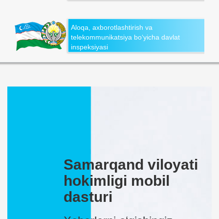
Aloqa, axborotlashtirish va
telekommunikatsiya bo‘yicha davlat
inspeksiyasi
Samarqand viloyati
hokimligi mobil
dasturi