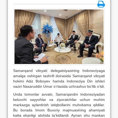
Samarqand viloyati delegatsiyasining Indoneziyaga
amalga oshirgan tashrifi doirasida Samarqand viloyati
hokimi Adiz Boboyev hamda Indoneziya Din ishlari
vaziri Nasaruddin Umar o‘rtasida uchrashuv bo‘lib o‘tdi.
Unda tomonlar avvalo, Samarqandni Indoneziyadan
keluvchi sayyohlar va ziyoratchilar uchun muhim
markazga aylantirish istiqbollarini muhokama qildilar.
Bu borada Imom Buxoriy majmuasining ahamiyati
katta ekanligi alohida ta’kidlandi. Aynan shu maskan