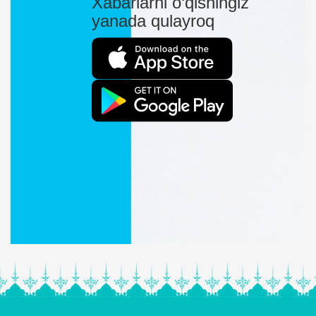
Xabarlarni o‘qishingiz
yanada qulayroq