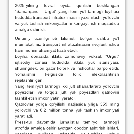
2025-yilning fevral oyida qurilishi boshlangan
“Samarqand – Urgut” yangi temiryo‘l tarmog‘i loyihasi
hududda transport infratuzilmasini yaxshilash, yo‘lovchi
va yuk tashish imkoniyatlarini kengaytirish maqsadida
amalga oshirildi.
Umumiy uzunligi 55 kilometr bo‘lgan ushbu yo‘l
mamlakatimiz transport infratuzilmasini rivojlantirishda
ham muhim ahamiyat kasb etadi.
Loyiha doirasida ikkita zamonaviy vokzal, “Urgut”
iqtisodiy zonasi hududida ikkita yuk stansiyasi,
shuningdek, bir qator ko‘prik va inshootlar barpo etildi.
Yo‘nalishni kelgusida to‘liq elektrlashtirish
rejalashtirilgan.
Yangi temiryo‘l tarmog‘i ikki juft shaharlararo yo‘lovchi
poyezdlari va to‘qqiz juft yuk poyezdlari qatnovini
tashkil etish imkoniyatini yaratdi.
Qatnovlar yo‘lga qo‘yilishi natijasida yiliga 359 ming
yo‘lovchi va 8,2 million tonna yuk tashish imkoniyati
yaratiladi.
Press-tur davomida jurnalistlar temiryo‘l tarmog‘i
atrofida amalga oshirilayotgan obodonlashtirish ishlari,
yangidan qurilgan vokzalda yo‘lovchilar uchun