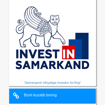
Samarqand viloyatiga investor bo‘ling!
Bizni kuzatib boring