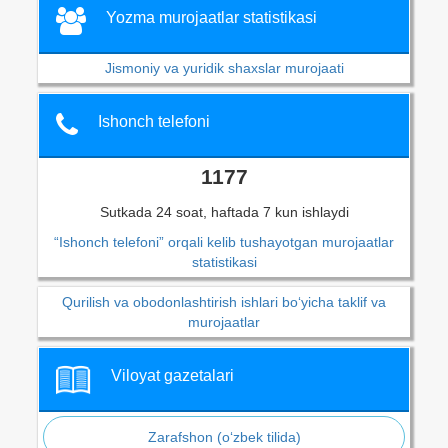
Yozma murojaatlar statistikasi
Jismoniy va yuridik shaxslar murojaati
Ishonch telefoni
1177
Sutkada 24 soat, haftada 7 kun ishlaydi
“Ishonch telefoni” orqali kelib tushayotgan murojaatlar
statistikasi
Qurilish va obodonlashtirish ishlari bo‘yicha taklif va
murojaatlar
Viloyat gazetalari
Zarafshon (o‘zbek tilida)