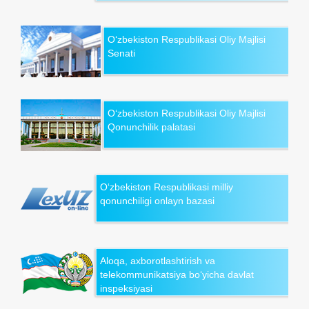
O‘zbekiston Respublikasi Oliy Majlisi
Senati
O‘zbekiston Respublikasi Oliy Majlisi
Qonunchilik palatasi
O‘zbekiston Respublikasi milliy
qonunchiligi onlayn bazasi
Aloqa, axborotlashtirish va
telekommunikatsiya bo‘yicha davlat
inspeksiyasi