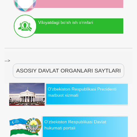
Viloyatdagi bo‘sh ish o‘rinlari
-->
ASOSIY DAVLAT ORGANLARI SAYTLARI
O‘zbekiston Respublikasi Prezidenti
matbuot xizmati
O‘zbekiston Respublikasi Davlat
hukumati portali