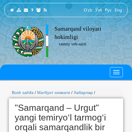
O‘zb
Ўзб
Рус
Eng
Samarqand viloyati
hokimligi
rasmiy veb-sayti
Bosh sahifa
/
Матбуот хизмати
/
Хабарлар
/
"Samarqand – Urgut"
yangi temiryo‘l tarmog‘i
orqali samarqandlik bir