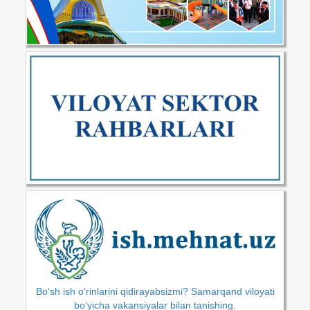
Bo‘sh ish o‘rinlarini qidirayabsizmi? Samarqand viloyati
bo‘yicha vakansiyalar bilan tanishing.