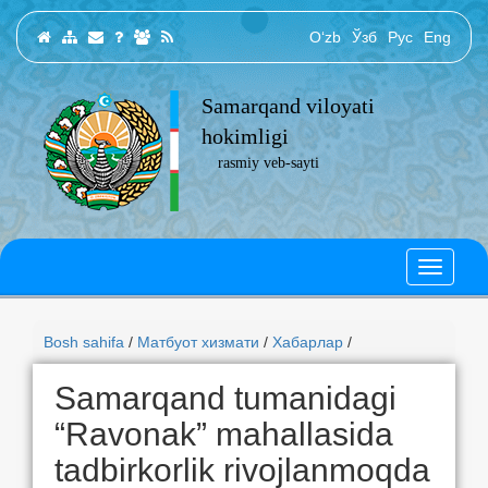
O‘zb
Ўзб
Рус
Eng
Samarqand viloyati
hokimligi
rasmiy veb-sayti
Bosh sahifa
/
Матбуот хизмати
/
Хабарлар
/
Samarqand tumanidagi
“Ravonak” mahallasida
tadbirkorlik rivojlanmoqda