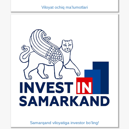
Viloyat ochiq ma'lumotlari
Samarqand viloyatiga investor bo‘ling!