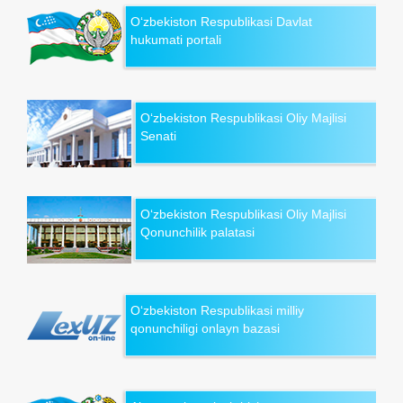
O‘zbekiston Respublikasi Davlat
hukumati portali
O‘zbekiston Respublikasi Oliy Majlisi
Senati
O‘zbekiston Respublikasi Oliy Majlisi
Qonunchilik palatasi
O‘zbekiston Respublikasi milliy
qonunchiligi onlayn bazasi