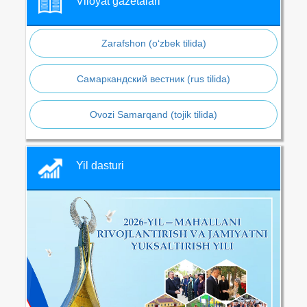
Viloyat gazetalari
Zarafshon (o‘zbek tilida)
Самаркандский вестник (rus tilida)
Ovozi Samarqand (tojik tilida)
Yil dasturi