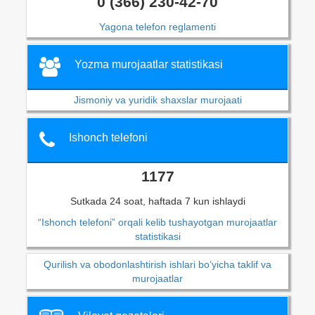
0 (366) 230-42-70
Yagona telefon reglamenti
Yozma murojaatlar statistikasi
Jismoniy va yuridik shaxslar murojaati
Ishonch telefoni
1177
Sutkada 24 soat, haftada 7 kun ishlaydi
“Ishonch telefoni” orqali kelib tushayotgan murojaatlar
statistikasi
Qurilish va obodonlashtirish ishlari bo‘yicha taklif va
murojaatlar