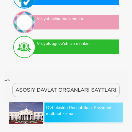
Viloyat ochiq ma'lumotlari
Viloyatdagi bo‘sh ish o‘rinlari
-->
ASOSIY DAVLAT ORGANLARI SAYTLARI
O‘zbekiston Respublikasi Prezidenti
matbuot xizmati