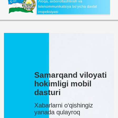
Aloqa, axborotlashtirish va
telekommunikatsiya bo‘yicha davlat
inspeksiyasi
Samarqand viloyati
hokimligi mobil
dasturi
Xabarlarni o‘qishingiz
yanada qulayroq