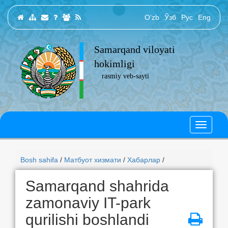
O‘zb
Ўзб
Рус
Eng
Samarqand viloyati
hokimligi
rasmiy veb-sayti
Bosh sahifa
/
Матбуот хизмати
/
Хабарлар
/
Samarqand shahrida
zamonaviy IT-park
qurilishi boshlandi