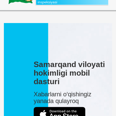
inspeksiyasi
Samarqand viloyati
hokimligi mobil
dasturi
Xabarlarni o‘qishingiz
yanada qulayroq