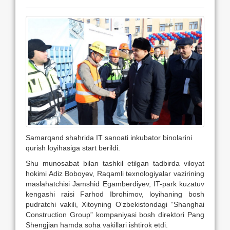
Samarqand shahrida IT sanoati inkubator binolarini
qurish loyihasiga start berildi.
Shu munosabat bilan tashkil etilgan tadbirda viloyat
hokimi Adiz Boboyev, Raqamli texnologiyalar vazirining
maslahatchisi Jamshid Egamberdiyev, IT-park kuzatuv
kengashi raisi Farhod Ibrohimov, loyihaning bosh
pudratchi vakili, Xitoyning O‘zbekistondagi “Shanghai
Construction Group” kompaniyasi bosh direktori Pang
Shengjian hamda soha vakillari ishtirok etdi.