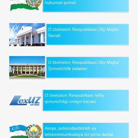
hukumati portali
O‘zbekiston Respublikasi Oliy Majlisi
Senati
O‘zbekiston Respublikasi Oliy Majlisi
Qonunchilik palatasi
O‘zbekiston Respublikasi milliy
qonunchiligi onlayn bazasi
Aloqa, axborotlashtirish va
telekommunikatsiya bo‘yicha davlat