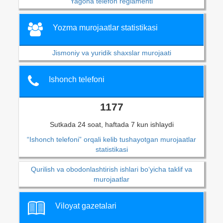
Yagona telefon reglamenti
Yozma murojaatlar statistikasi
Jismoniy va yuridik shaxslar murojaati
Ishonch telefoni
1177
Sutkada 24 soat, haftada 7 kun ishlaydi
“Ishonch telefoni” orqali kelib tushayotgan murojaatlar
statistikasi
Qurilish va obodonlashtirish ishlari bo‘yicha taklif va
murojaatlar
Viloyat gazetalari