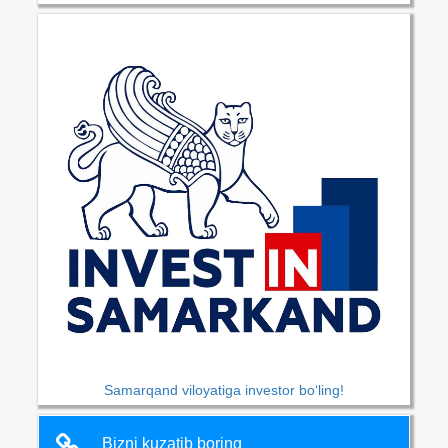
Samarqand viloyatiga investor bo‘ling!
Bizni kuzatib boring