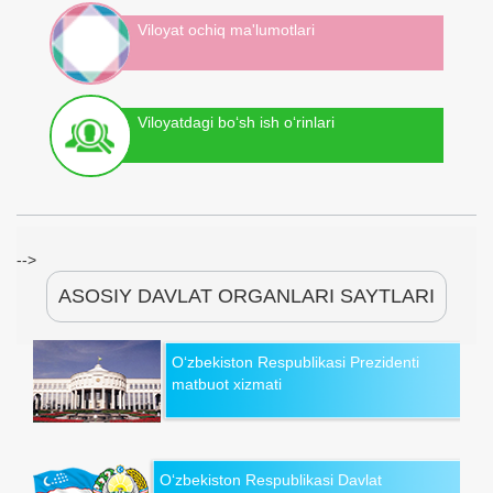
Viloyat ochiq ma'lumotlari
Viloyatdagi bo‘sh ish o‘rinlari
-->
ASOSIY DAVLAT ORGANLARI SAYTLARI
O‘zbekiston Respublikasi Prezidenti
matbuot xizmati
O‘zbekiston Respublikasi Davlat