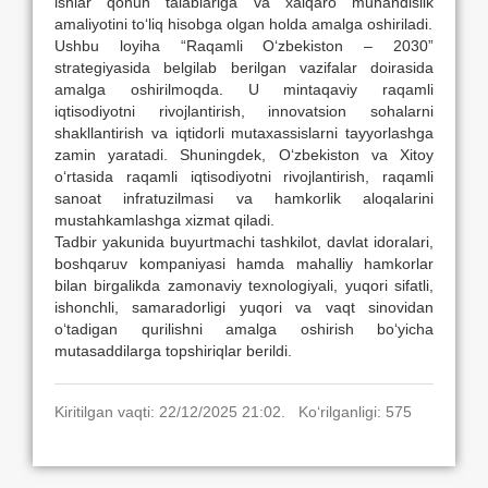
ishlar qonun talablariga va xalqaro muhandislik
amaliyotini to‘liq hisobga olgan holda amalga oshiriladi.
Ushbu loyiha “Raqamli O‘zbekiston – 2030”
strategiyasida belgilab berilgan vazifalar doirasida
amalga oshirilmoqda. U mintaqaviy raqamli
iqtisodiyotni rivojlantirish, innovatsion sohalarni
shakllantirish va iqtidorli mutaxassislarni tayyorlashga
zamin yaratadi. Shuningdek, O‘zbekiston va Xitoy
o‘rtasida raqamli iqtisodiyotni rivojlantirish, raqamli
sanoat infratuzilmasi va hamkorlik aloqalarini
mustahkamlashga xizmat qiladi.
Tadbir yakunida buyurtmachi tashkilot, davlat idoralari,
boshqaruv kompaniyasi hamda mahalliy hamkorlar
bilan birgalikda zamonaviy texnologiyali, yuqori sifatli,
ishonchli, samaradorligi yuqori va vaqt sinovidan
o‘tadigan qurilishni amalga oshirish bo‘yicha
mutasaddilarga topshiriqlar berildi.
Kiritilgan vaqti: 22/12/2025 21:02. Ko‘rilganligi: 575