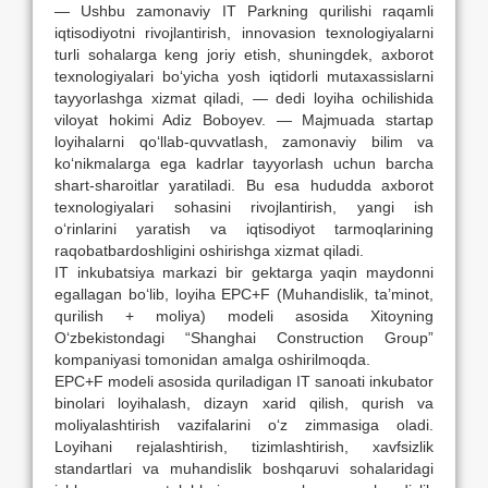
— Ushbu zamonaviy IT Parkning qurilishi raqamli
iqtisodiyotni rivojlantirish, innovasion texnologiyalarni
turli sohalarga keng joriy etish, shuningdek, axborot
texnologiyalari bo‘yicha yosh iqtidorli mutaxassislarni
tayyorlashga xizmat qiladi, — dedi loyiha ochilishida
viloyat hokimi Adiz Boboyev. — Majmuada startap
loyihalarni qo‘llab-quvvatlash, zamonaviy bilim va
ko‘nikmalarga ega kadrlar tayyorlash uchun barcha
shart-sharoitlar yaratiladi. Bu esa hududda axborot
texnologiyalari sohasini rivojlantirish, yangi ish
o‘rinlarini yaratish va iqtisodiyot tarmoqlarining
raqobatbardoshligini oshirishga xizmat qiladi.
IT inkubatsiya markazi bir gektarga yaqin maydonni
egallagan bo‘lib, loyiha EPC+F (Muhandislik, ta’minot,
qurilish + moliya) modeli asosida Xitoyning
O‘zbekistondagi “Shanghai Construction Group”
kompaniyasi tomonidan amalga oshirilmoqda.
EPC+F modeli asosida quriladigan IT sanoati inkubator
binolari loyihalash, dizayn xarid qilish, qurish va
moliyalashtirish vazifalarini o‘z zimmasiga oladi.
Loyihani rejalashtirish, tizimlashtirish, xavfsizlik
standartlari va muhandislik boshqaruvi sohalaridagi